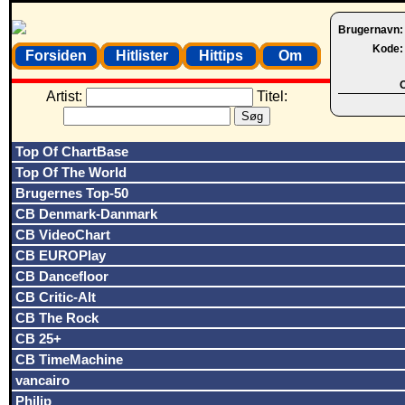
Brugernavn
Kode
Forsiden
Hitlister
Hittips
Om
O
Artist:
Titel:
Top Of ChartBase
Top Of The World
Brugernes Top-50
CB Denmark-Danmark
CB VideoChart
CB EUROPlay
CB Dancefloor
CB Critic-Alt
CB The Rock
CB 25+
CB TimeMachine
vancairo
Philip