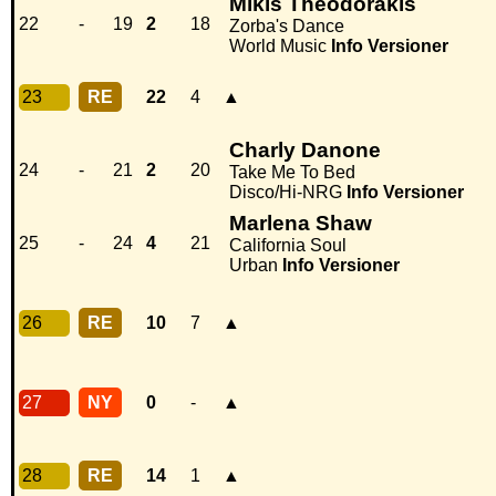
Mikis Theodorakis
22
-
19
2
18
Zorba's Dance
World Music
Info
Versioner
23
RE
22
4
▲
Charly Danone
24
-
21
2
20
Take Me To Bed
Disco/Hi-NRG
Info
Versioner
Marlena Shaw
25
-
24
4
21
California Soul
Urban
Info
Versioner
26
RE
10
7
▲
27
NY
0
-
▲
28
RE
14
1
▲