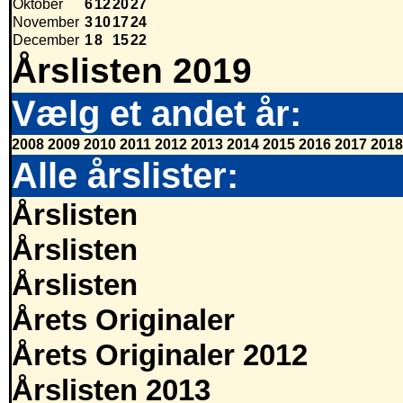
Oktober
6
12
20
27
November
3
10
17
24
December
1
8
15
22
Årslisten 2019
Vælg et andet år:
2008
2009
2010
2011
2012
2013
2014
2015
2016
2017
2018
Alle årslister:
Årslisten
Årslisten
Årslisten
Årets Originaler
Årets Originaler 2012
Årslisten 2013