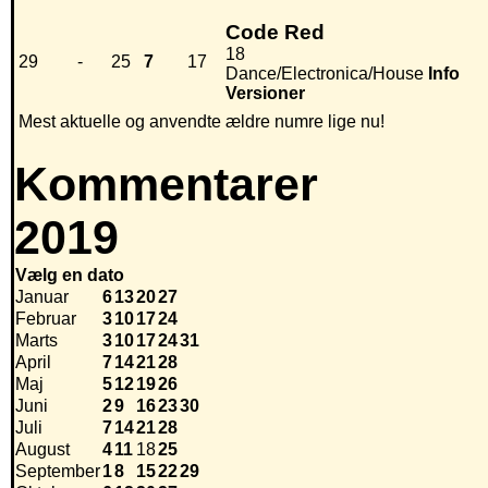
Code Red
18
29
-
25
7
17
Dance/Electronica/House
Info
Versioner
Mest aktuelle og anvendte ældre numre lige nu!
Kommentarer
2019
Vælg en dato
Januar
6
13
20
27
Februar
3
10
17
24
Marts
3
10
17
24
31
April
7
14
21
28
Maj
5
12
19
26
Juni
2
9
16
23
30
Juli
7
14
21
28
August
4
11
18
25
September
1
8
15
22
29