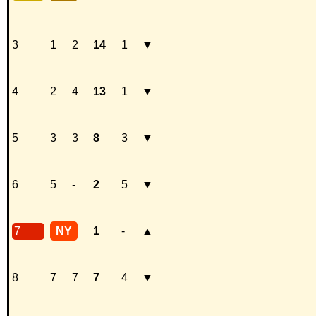
3
1
2
14
1
▼
4
2
4
13
1
▼
5
3
3
8
3
▼
6
5
-
2
5
▼
7
NY
1
-
▲
8
7
7
7
4
▼