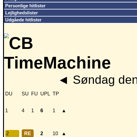
Personlige hitlister
Lejlighedslister
Udgåede hitlister
◄
Søndag den
DU
SU
FU
UPL
TP
1
4
1
6
1
▲
2
RE
2
10
▲