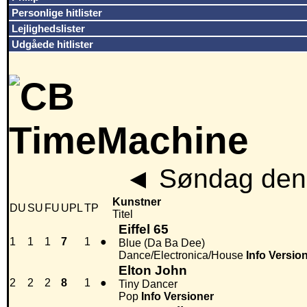
Personlige hitlister
Lejlighedslister
Udgåede hitlister
◄
Søndag den 
Kunstner
DU
SU
FU
UPL
TP
Titel
Eiffel 65
1
1
1
7
1
●
Blue (Da Ba Dee)
Dance/Electronica/House
Info
Versio
Elton John
2
2
2
8
1
●
Tiny Dancer
Pop
Info
Versioner