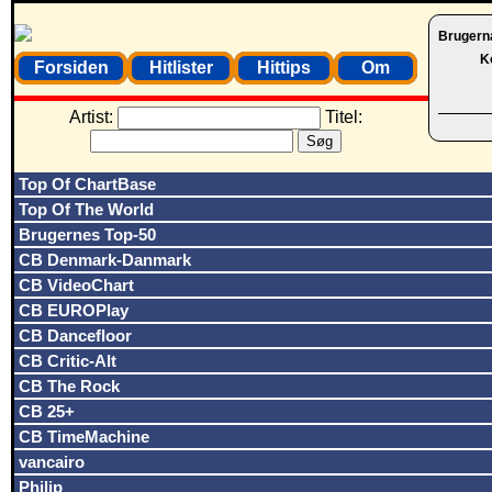
Brugern
K
Forsiden
Hitlister
Hittips
Om
Artist:
Titel:
Top Of ChartBase
Top Of The World
Brugernes Top-50
CB Denmark-Danmark
CB VideoChart
CB EUROPlay
CB Dancefloor
CB Critic-Alt
CB The Rock
CB 25+
CB TimeMachine
vancairo
Philip