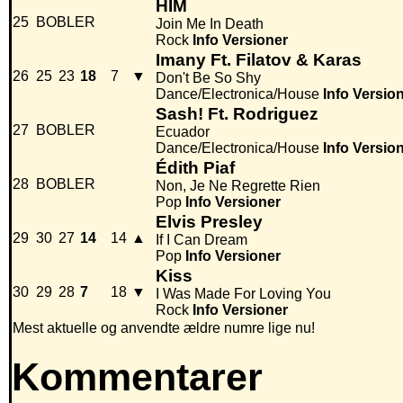
HIM
25
BOBLER
Join Me In Death
Rock
Info
Versioner
Imany Ft. Filatov & Karas
26
25
23
18
7
▼
Don't Be So Shy
Dance/Electronica/House
Info
Versio
Sash! Ft. Rodriguez
27
BOBLER
Ecuador
Dance/Electronica/House
Info
Versio
Édith Piaf
28
BOBLER
Non, Je Ne Regrette Rien
Pop
Info
Versioner
Elvis Presley
29
30
27
14
14
▲
If I Can Dream
Pop
Info
Versioner
Kiss
30
29
28
7
18
▼
I Was Made For Loving You
Rock
Info
Versioner
Mest aktuelle og anvendte ældre numre lige nu!
Kommentarer