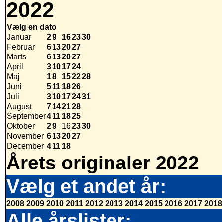
2022
Vælg en dato
Januar
2
9
16
23
30
Februar
6
13
20
27
Marts
6
13
20
27
April
3
10
17
24
Maj
1
8
15
22
28
Juni
5
11
18
26
Juli
3
10
17
24
31
August
7
14
21
28
September
4
11
18
25
Oktober
2
9
16
23
30
November
6
13
20
27
December
4
11
18
Årets originaler 2022
Vælg et andet år:
2008
2009
2010
2011
2012
2013
2014
2015
2016
2017
2018
Alle årslister: