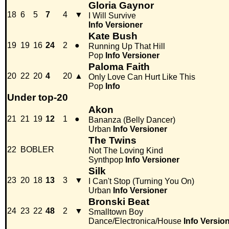
Gloria Gaynor
18
6
5
7
4
▼
I Will Survive
Info
Versioner
Kate Bush
19
19
16
24
2
●
Running Up That Hill
Pop
Info
Versioner
Paloma Faith
20
22
20
4
20
▲
Only Love Can Hurt Like This
Pop
Info
Under top-20
Akon
21
21
19
12
1
●
Bananza (Belly Dancer)
Urban
Info
Versioner
The Twins
22
BOBLER
Not The Loving Kind
Synthpop
Info
Versioner
Silk
23
20
18
13
3
▼
I Can't Stop (Turning You On)
Urban
Info
Versioner
Bronski Beat
24
23
22
48
2
▼
Smalltown Boy
Dance/Electronica/House
Info
Versio