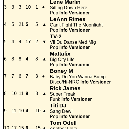
Lene Marlin
3
3
3
10
1
●
Sitting Down Here
Pop
Info
Versioner
LeAnn Rimes
4
5
21
5
5
▲
Can't Fight The Moonlight
Pop
Info
Versioner
TV-2
5
4
4
17
2
▼
Vil Du Danse Med Mig
Pop
Info
Versioner
Mattafix
6
8
8
4
8
▲
Big City Life
Pop
Info
Versioner
Boney M
7
7
6
7
3
●
Baby Do You Wanna Bump
Disco/Hi-NRG
Info
Versioner
Rick James
8
10
11
9
8
▲
Super Freak
Funk
Info
Versioner
Titi DJ
9
11
10
4
10
▲
Sang Dewi
Pop
Info
Versioner
Tom Odell
10
17
15
6
15
▲
Another Love