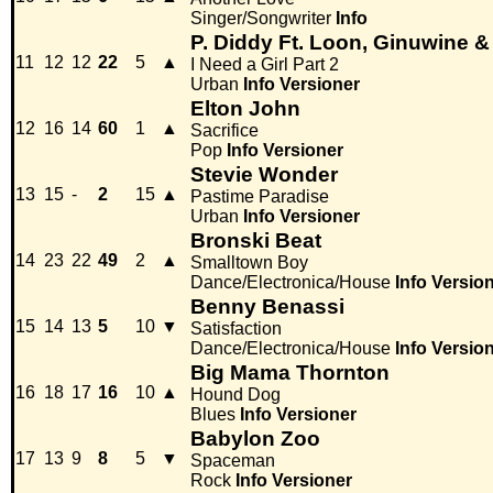
Singer/Songwriter
Info
P. Diddy Ft. Loon, Ginuwine 
11
12
12
22
5
▲
I Need a Girl Part 2
Urban
Info
Versioner
Elton John
12
16
14
60
1
▲
Sacrifice
Pop
Info
Versioner
Stevie Wonder
13
15
-
2
15
▲
Pastime Paradise
Urban
Info
Versioner
Bronski Beat
14
23
22
49
2
▲
Smalltown Boy
Dance/Electronica/House
Info
Versio
Benny Benassi
15
14
13
5
10
▼
Satisfaction
Dance/Electronica/House
Info
Versio
Big Mama Thornton
16
18
17
16
10
▲
Hound Dog
Blues
Info
Versioner
Babylon Zoo
17
13
9
8
5
▼
Spaceman
Rock
Info
Versioner