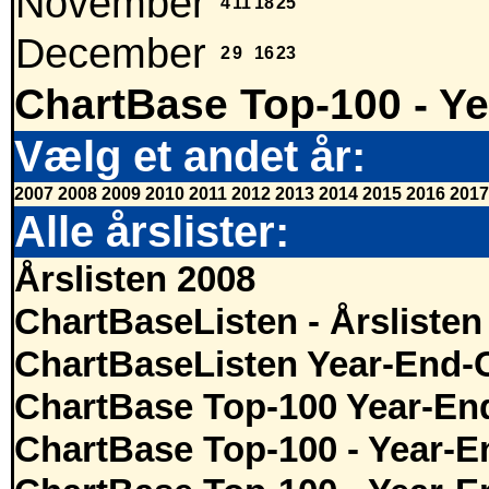
November
4
11
18
25
December
2
9
16
23
ChartBase Top-100 - Ye
Vælg et andet år:
2007
2008
2009
2010
2011
2012
2013
2014
2015
2016
2017
Alle årslister:
Årslisten 2008
ChartBaseListen - Årslisten
ChartBaseListen Year-End-
ChartBase Top-100 Year-En
ChartBase Top-100 - Year-E