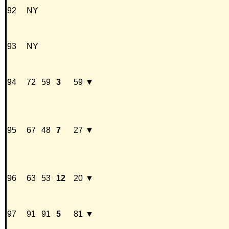
92
NY
93
NY
94
72
59
3
59
▼
95
67
48
7
27
▼
96
63
53
12
20
▼
97
91
91
5
81
▼