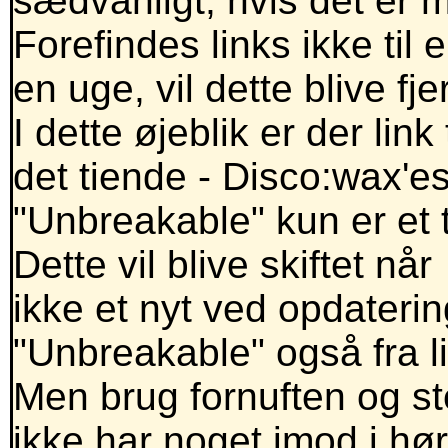
sædvanligt, hvis det er m
Forefindes links ikke ti
en uge, vil dette blive fjer
I dette øjeblik er der lin
det tiende - Disco:wax'
"Unbreakable" kun er et t
Dette vil blive skiftet nå
ikke et nyt ved opdateri
"Unbreakable" også fra li
Men brug fornuften og s
ikke har noget imod i h