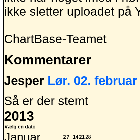
ikke sletter uploadet på 
ChartBase-Teamet
Kommentarer
Jesper
Lør. 02. februar
Så er der stemt
2013
Vælg en dato
Januar
2
7
14
21
28