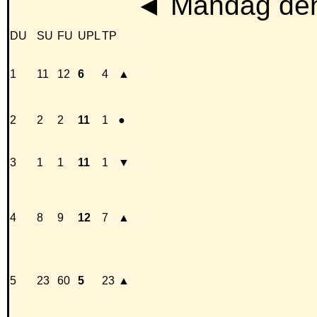
◄
Mandag den
DU
SU
FU
UPL
TP
1
11
12
6
4
▲
2
2
2
11
1
●
3
1
1
11
1
▼
4
8
9
12
7
▲
5
23
60
5
23
▲