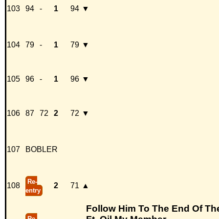
103
94
-
1
94
▼
104
79
-
1
79
▼
105
96
-
1
96
▼
106
87
72
2
72
▼
107
BOBLER
Re-
108
2
71
▲
entry
Follow Him To The End Of Th
Re-