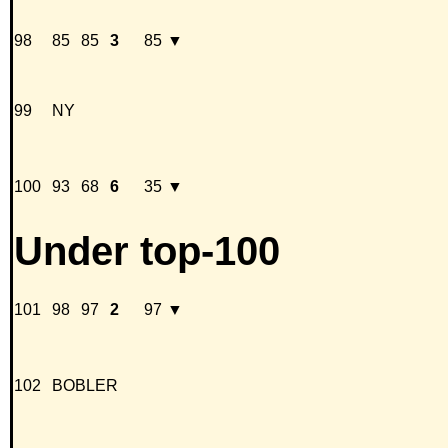
98
85
85
3
85
▼
99
NY
100
93
68
6
35
▼
Under top-100
101
98
97
2
97
▼
102
BOBLER