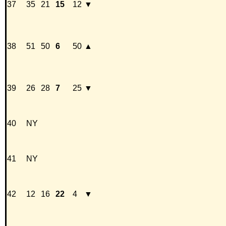
37
35
21
15
12
▼
38
51
50
6
50
▲
39
26
28
7
25
▼
40
NY
41
NY
42
12
16
22
4
▼