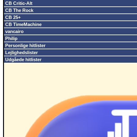
CB Critic-Alt
CB The Rock
CB 25+
CB TimeMachine
vancairo
Philip
Personlige hitlister
Lejlighedslister
Udgåede hitlister