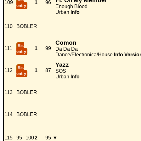
Ft. Oil My Member
109
1
96
entry
Enough Blood
Urban
Info
110
BOBLER
Comon
Re-
111
1
99
Da Da Da
entry
Dance/Electronica/House
Info
Versio
Yazz
Re-
112
1
87
SOS
entry
Urban
Info
113
BOBLER
114
BOBLER
115
95
100
2
95
▼