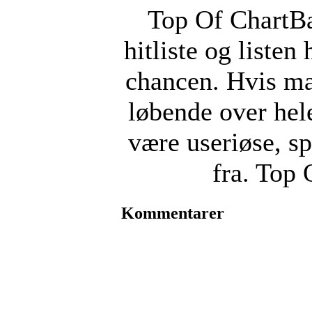
Top Of ChartBa
hitliste og liste
chancen. Hvis ma
løbende over hel
være useriøse, sp
fra. Top 
Kommentarer