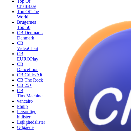
Top Of
ChartBase
Top Of The
World
Brugernes
Top-50
CB Denmark-
Danmark
CB
VideoChart
CB
EUROPlay
CB
Dancefloor
CB Critic-Alt
CB The Rock
CB 25+
CB
TimeMachine
vancairo
Philip
Personlige
hitlister
Lejlighedslister
Udgåede