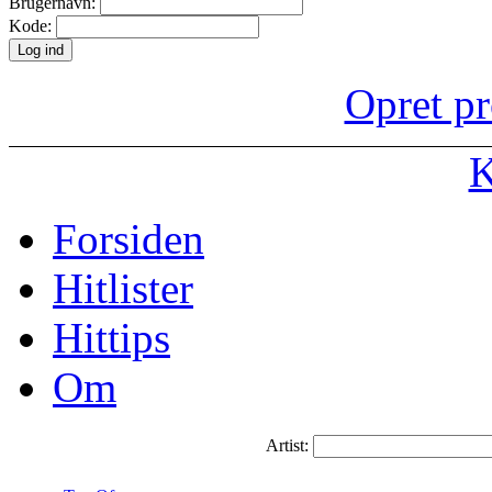
Brugernavn:
Kode:
Opret pr
K
Forsiden
Hitlister
Hittips
Om
Artist: