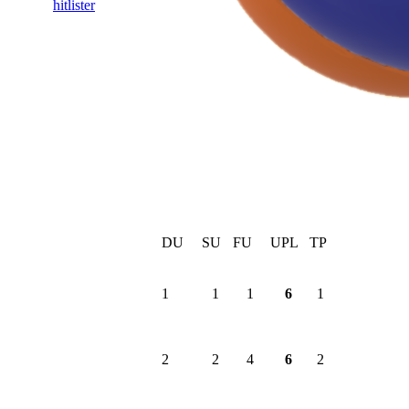
hitlister
DU
SU
FU
UPL
TP
1
1
1
6
1
2
2
4
6
2