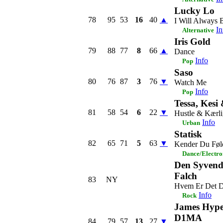
Lucky Lo
78
95
53
16
40
▲
I Will Always 
In
Alternative
Iris Gold
79
88
77
8
66
▲
Dance
Info
Pop
Saso
80
76
87
3
76
▼
Watch Me
Info
Pop
Tessa, Kesi
81
58
54
6
22
▼
Hustle & Kærl
Info
Urban
Statisk
82
65
71
5
63
▼
Kender Du Føl
Dance/Electro
Den Syvend
Falch
83
NY
Hvem Er Det D
Info
Rock
James Hype
D1MA
84
79
57
13
27
▼