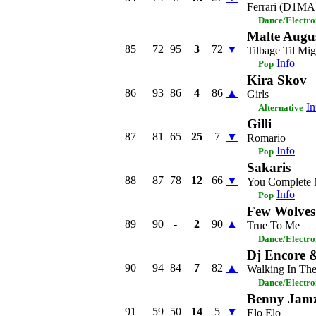
Ferrari (D1MA
Dance/Electro
Malte Augu
85
72
95
3
72
▼
Tilbage Til Mig
Info
Pop
Kira Skov
86
93
86
4
86
▲
Girls
In
Alternative
Gilli
87
81
65
25
7
▼
Romario
Info
Pop
Sakaris
88
87
78
12
66
▼
You Complete
Info
Pop
Few Wolve
89
90
-
2
90
▲
True To Me
Dance/Electro
Dj Encore
90
94
84
7
82
▲
Walking In Th
Dance/Electro
Benny Jamz,
91
59
50
14
5
▼
Elo Elo