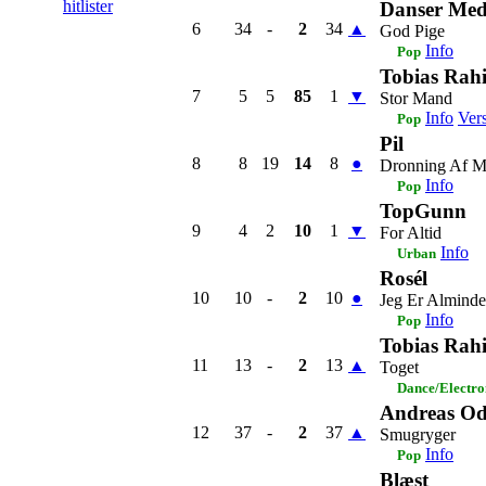
hitlister
Danser Med
6
34
-
2
34
▲
God Pige
Info
Pop
Tobias Rah
7
5
5
85
1
▼
Stor Mand
Info
Ver
Pop
Pil
8
8
19
14
8
●
Dronning Af 
Info
Pop
TopGunn
9
4
2
10
1
▼
For Altid
Info
Urban
Rosél
10
10
-
2
10
●
Jeg Er Alminde
Info
Pop
Tobias Rahi
11
13
-
2
13
▲
Toget
Dance/Electro
Andreas Od
12
37
-
2
37
▲
Smugryger
Info
Pop
Blæst