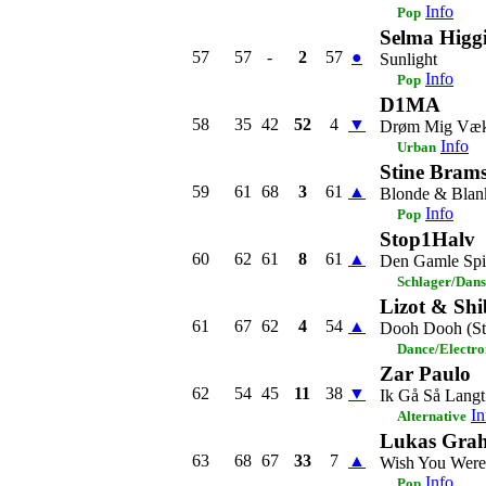
Info
Pop
Selma Higg
57
57
-
2
57
●
Sunlight
Info
Pop
D1MA
58
35
42
52
4
▼
Drøm Mig Væ
Info
Urban
Stine Bram
59
61
68
3
61
▲
Blonde & Blan
Info
Pop
Stop1Halv
60
62
61
8
61
▲
Den Gamle Spi
Schlager/Dans
Lizot & Shi
61
67
62
4
54
▲
Dooh Dooh (St
Dance/Electro
Zar Paulo
62
54
45
11
38
▼
Ik Gå Så Langt
In
Alternative
Lukas Grah
63
68
67
33
7
▲
Wish You Were
Info
Pop