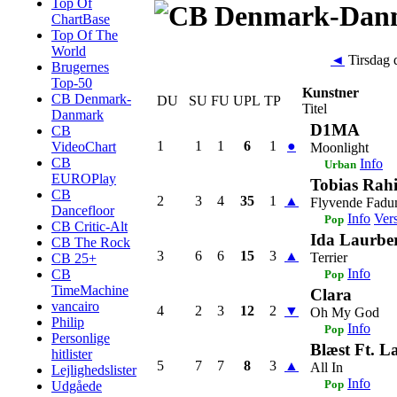
Top Of
ChartBase
Top Of The
World
◄
Tirsdag 
Brugernes
Top-50
Kunstner
CB Denmark-
DU
SU
FU
UPL
TP
Titel
Danmark
D1MA
CB
1
1
1
6
1
●
VideoChart
Moonlight
CB
Info
Urban
EUROPlay
Tobias Rah
CB
2
3
4
35
1
▲
Flyvende Fad
Dancefloor
Info
Ver
Pop
CB Critic-Alt
Ida Laurbe
CB The Rock
3
6
6
15
3
▲
Terrier
CB 25+
Info
CB
Pop
TimeMachine
Clara
vancairo
4
2
3
12
2
▼
Oh My God
Philip
Info
Pop
Personlige
Blæst Ft. L
hitlister
5
7
7
8
3
▲
All In
Lejlighedslister
Info
Pop
Udgåede