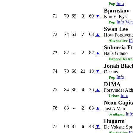
Info
Pop
Bjørnskov
71
70
69
3
69
▼
Kun Et Kys
Info
Ver
Pop
Swan Lee
72
74
63
7
63
▲
How Forgivene
In
Alternative
Subnesia Ft
73
82
-
2
82
▲
Baila Gitano
Dance/Electro
Jonah Blac
74
73
66
21
13
▼
Oceans
Info
Pop
D1MA
75
84
36
4
36
▲
Forsvinder Ald
Info
Urban
Neon Capit
76
83
-
2
83
▲
Just A Man
Inf
Synthpop
Hugorm
77
63
81
6
48
▼
De Voksne Spr
In
Alternative