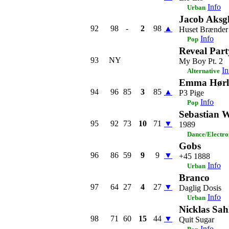
Info
Urban
Jacob Aksg
92
98
-
2
98
▲
Huset Brænder
Info
Pop
Reveal Part
93
NY
My Boy Pt. 2
In
Alternative
Emma Hørl
94
96
85
3
85
▲
P3 Pige
Info
Pop
Sebastian 
95
92
73
10
71
▼
1989
Dance/Electro
Gobs
96
86
59
9
9
▼
+45 1888
Info
Urban
Branco
97
64
27
4
27
▼
Daglig Dosis
Info
Urban
Nicklas Sah
98
71
60
15
44
▼
Quit Sugar
Info