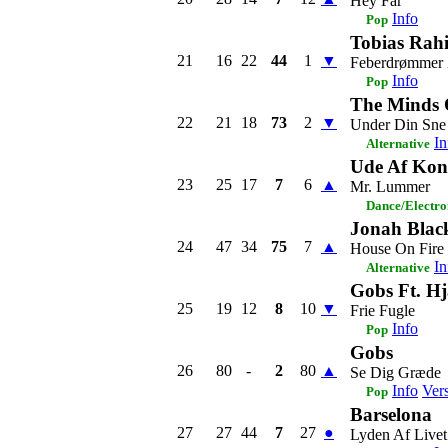
Hey Far
Info
Pop
Tobias Rah
21
16
22
44
1
▼
Feberdrømmer
Info
Pop
The Minds 
22
21
18
73
2
▼
Under Din Sne
In
Alternative
Ude Af Kont
23
25
17
7
6
▲
Mr. Lummer
Dance/Electro
Jonah Blac
24
47
34
75
7
▲
House On Fire
In
Alternative
Gobs Ft. H
25
19
12
8
10
▼
Frie Fugle
Info
Pop
Gobs
26
80
-
2
80
▲
Se Dig Græde
Info
Ver
Pop
Barselona
27
27
44
7
27
●
Lyden Af Livet