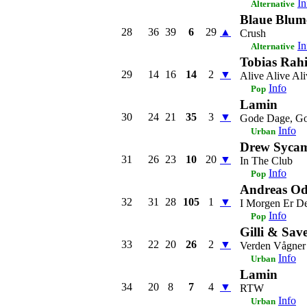
In
Alternative
Blaue Blum
28
36
39
6
29
▲
Crush
In
Alternative
Tobias Rah
29
14
16
14
2
▼
Alive Alive Ali
Info
Pop
Lamin
30
24
21
35
3
▼
Gode Dage, Go
Info
Urban
Drew Syca
31
26
23
10
20
▼
In The Club
Info
Pop
Andreas Od
32
31
28
105
1
▼
I Morgen Er D
Info
Pop
Gilli & Sav
33
22
20
26
2
▼
Verden Vågner
Info
Urban
Lamin
34
20
8
7
4
▼
RTW
Info
Urban