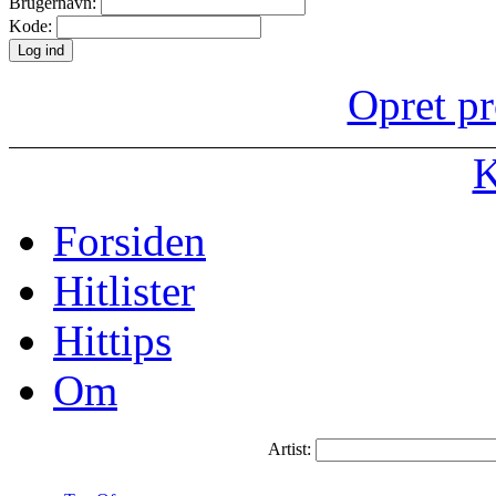
Brugernavn:
Kode:
Opret pr
K
Forsiden
Hitlister
Hittips
Om
Artist: