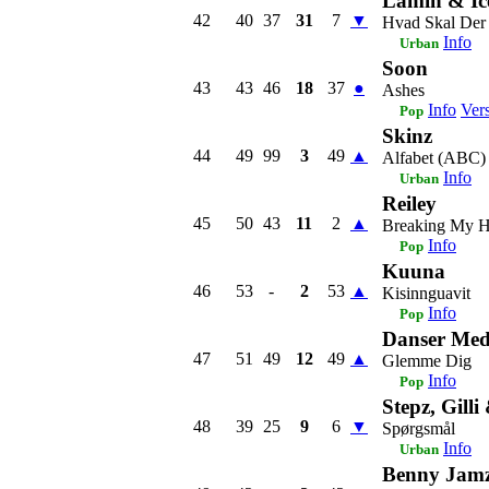
Lamin & Ic
42
40
37
31
7
▼
Hvad Skal Der
Info
Urban
Soon
43
43
46
18
37
●
Ashes
Info
Ver
Pop
Skinz
44
49
99
3
49
▲
Alfabet (ABC)
Info
Urban
Reiley
45
50
43
11
2
▲
Breaking My 
Info
Pop
Kuuna
46
53
-
2
53
▲
Kisinnguavit
Info
Pop
Danser Med
47
51
49
12
49
▲
Glemme Dig
Info
Pop
Stepz, Gill
48
39
25
9
6
▼
Spørgsmål
Info
Urban
Benny Jam