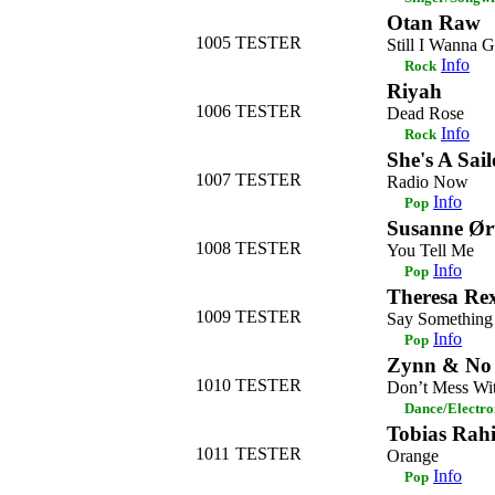
Otan Raw
1005
TESTER
Still I Wanna 
Info
Rock
Riyah
1006
TESTER
Dead Rose
Info
Rock
She's A Sail
1007
TESTER
Radio Now
Info
Pop
Susanne Ø
1008
TESTER
You Tell Me
Info
Pop
Theresa Re
1009
TESTER
Say Something
Info
Pop
Zynn & No 
1010
TESTER
Don’t Mess W
Dance/Electro
Tobias Rah
1011
TESTER
Orange
Info
Pop