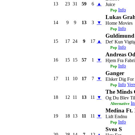
13
23
31
59
6
▲
Juice
Info
Pop
Lukas Grah
14
9
9
13
3
▼
Home Movies
Info
Pop
Guldimund
15
17
24
9
17
▲
Det' Kun Vigti
Info
Pop
Andreas Od
16
15
15
57
1
▼
Hjem Fra Fabr
Info
Pop
Ganger
17
11
10
17
7
▼
Elsker Dig For
Info
Ver
Pop
The Minds 
18
12
11
13
11
▼
Og Du Blev Ti
In
Alternative
Medina Ft
19
18
13
11
11
▼
Lidt Endnu
Info
Pop
Svea S
20
28
14
7
12
▲