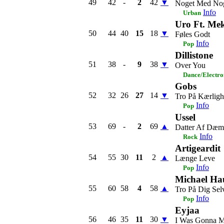
49
42
-
2
42
▼
Noget Med No
Info
Urban
Uro Ft. Me
50
44
40
15
18
▼
Føles Godt
Info
Pop
Dillistone
51
38
-
9
38
▼
Over You
Dance/Electro
Gobs
52
32
26
27
14
▼
Tro På Kærlig
Info
Pop
Ussel
53
69
-
2
69
▲
Datter Af Dæm
Info
Rock
Artigeardit
54
55
30
11
2
▲
Længe Leve
Info
Pop
Michael Ha
55
60
58
4
58
▲
Tro På Dig Sel
Info
Pop
Eyjaa
56
46
35
11
30
▼
I Was Gonna 