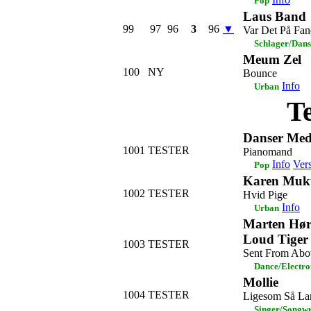
Pop
Laus Band
99
97
96
3
96
▼
Var Det På Fan
Schlager/Dans
Meum Zel
100
NY
Bounce
Info
Urban
T
Danser Med
1001
TESTER
Pianomand
Info
Ver
Pop
Karen Muk
1002
TESTER
Hvid Pige
Info
Urban
Marten Hørg
Loud Tiger
1003
TESTER
Sent From Abo
Dance/Electro
Mollie
1004
TESTER
Ligesom Så L
Singer/Songwr