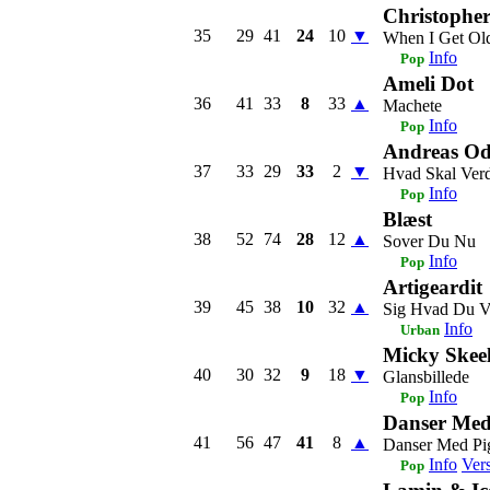
Christophe
35
29
41
24
10
▼
When I Get Ol
Info
Pop
Ameli Dot
36
41
33
8
33
▲
Machete
Info
Pop
Andreas Od
37
33
29
33
2
▼
Hvad Skal Ver
Info
Pop
Blæst
38
52
74
28
12
▲
Sover Du Nu
Info
Pop
Artigeardit
39
45
38
10
32
▲
Sig Hvad Du V
Info
Urban
Micky Skee
40
30
32
9
18
▼
Glansbillede
Info
Pop
Danser Med
41
56
47
41
8
▲
Danser Med Pi
Info
Ver
Pop