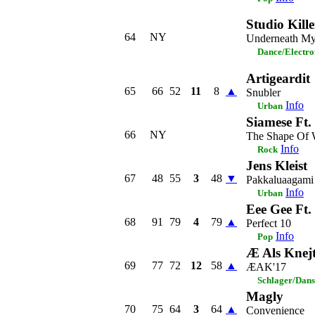
Studio Kille
64
NY
Underneath My
Dance/Electro
Artigeardit
65
66
52
11
8
▲
Snubler
Info
Urban
Siamese Ft.
66
NY
The Shape Of 
Info
Rock
Jens Kleist
67
48
55
3
48
▼
Pakkaluaagami
Info
Urban
Eee Gee Ft.
68
91
79
4
79
▲
Perfect 10
Info
Pop
Æ Als Knej
69
77
72
12
58
▲
ÆAK'17
Schlager/Dans
Magly
70
75
64
3
64
▲
Convenience