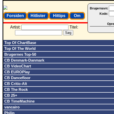
Brugernavn:
Kode:
Forsiden
Hitlister
Hittips
Om
Opret
Artist:
Titel:
Top Of ChartBase
Top Of The World
Brugernes Top-50
CB Denmark-Danmark
CB VideoChart
CB EUROPlay
CB Dancefloor
CB Critic-Alt
CB The Rock
CB 25+
CB TimeMachine
vancairo
Philip