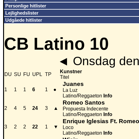
Personlige hitlister
Lejlighedslister
Udgåede hitlister
CB Latino 10
◄
Onsdag den 
Kunstner
DU
SU
FU
UPL
TP
Titel
Juanes
1
1
1
6
1
●
La Luz
Latino/Reggaeton
Info
Romeo Santos
2
4
5
24
3
▲
Propuesta Indecente
Latino/Reggaeton
Info
Enrique Iglesias Ft. Rome
3
2
2
22
1
▼
Loco
Latino/Reggaeton
Info