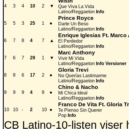
Wisin
4
3
4
10
2
▼
Que Viva La Vida
Latino/Reggaeton
Info
Prince Royce
5
5
3
25
1
●
Darte Un Beso
Latino/Reggaeton
Info
Enrique Iglesias Ft. Marco
6
7
8
4
7
▲
El Perdedor
Latino/Reggaeton
Info
Marc Anthony
7
6
7
29
1
▼
Vivir Mi Vida
Latino/Reggaeton
Info
Versioner
Gloria Trevi
8
8
6
17
2
●
No Querías Lastimarme
Latino/Reggaeton
Info
Chino & Nacho
9
9
9
4
9
●
Mi Chica Ideal
Latino/Reggaeton
Info
Franco De Vita Ft. Gloria T
10
10
-
2
10
●
Te Pienso Sin Querer
Pop
Info
CB Latino-10-listen viser 