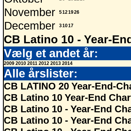
November
5
12
19
26
December
3
10
17
CB Latino 10 - Year-En
Vælg et andet år:
2009
2010
2011
2012
2013
2014
Alle årslister:
CB LATINO 20 Year-End-Cha
CB Latino 10 Year-End Char
CB Latino 10 - Year-End Cha
CB Latino 10 - Year-End Cha