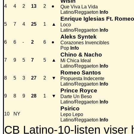
Wisin
4
4
2
13
2
●
Que Viva La Vida
Latino/Reggaeton
Info
Enrique Iglesias Ft. Rome
5
7
4
25
1
▲
Loco
Latino/Reggaeton
Info
Aleks Syntek
6
6
-
2
6
●
Corazones Invencibles
Pop
Info
Chino & Nacho
7
9
5
7
5
▲
Mi Chica Ideal
Latino/Reggaeton
Info
Romeo Santos
8
5
3
27
2
▼
Propuesta Indecente
Latino/Reggaeton
Info
Prince Royce
9
8
9
28
1
▼
Darte Un Beso
Latino/Reggaeton
Info
Psirico
10
NY
Lepo Lepo
Latino/Reggaeton
Info
CB Latino-10-listen viser 