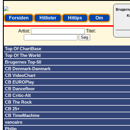
Brugern
K
Forsiden
Hitlister
Hittips
Om
Artist:
Titel:
Top Of ChartBase
Top Of The World
Brugernes Top-50
CB Denmark-Danmark
CB VideoChart
CB EUROPlay
CB Dancefloor
CB Critic-Alt
CB The Rock
CB 25+
CB TimeMachine
vancairo
Philip