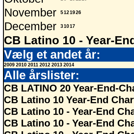
November
5
12
19
26
December
3
10
17
CB Latino 10 - Year-En
Vælg et andet år:
2009
2010
2011
2012
2013
2014
Alle årslister:
CB LATINO 20 Year-End-Cha
CB Latino 10 Year-End Char
CB Latino 10 - Year-End Cha
CB Latino 10 - Year-End Cha