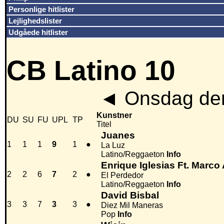
Personlige hitlister
Lejlighedslister
Udgåede hitlister
CB Latino 10
◄
Onsdag den
Kunstner
DU
SU
FU
UPL
TP
Titel
Juanes
1
1
1
9
1
●
La Luz
Latino/Reggaeton
Info
Enrique Iglesias Ft. Marco
2
2
6
7
2
●
El Perdedor
Latino/Reggaeton
Info
David Bisbal
3
3
7
3
3
●
Diez Mil Maneras
Pop
Info