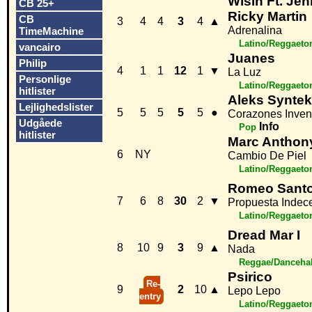
Wisin Ft. Jen
CB 25+
Ricky Martin
CB
3
4
4
3
4
▲
Adrenalina
TimeMachine
Latino/Reggaeto
vancairo
Juanes
Philip
4
1
1
12
1
▼
La Luz
Personlige
Latino/Reggaeto
hitlister
Aleks Syntek
Lejlighedslister
5
5
5
5
5
●
Corazones Inven
Udgåede
Info
Pop
hitlister
Marc Anthon
6
NY
Cambio De Piel
Latino/Reggaeto
Romeo Sant
7
6
8
30
2
▼
Propuesta Indec
Latino/Reggaeto
Dread Mar I
8
10
9
3
9
▲
Nada
Reggae/Dancehal
Psirico
Re-
9
2
10
▲
Lepo Lepo
entry
Latino/Reggaeto