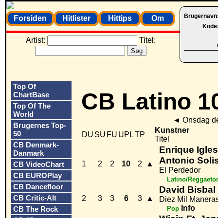
Brugernavn
Forsiden
Hitlister
Hittips
Om
Kode
Artist:
Titel:
Top Of
CB Latino 1
ChartBase
Top Of The
World
◄
Onsdag de
Brugernes Top-
Kunstner
50
DU
SU
FU
UPL
TP
Titel
CB Denmark-
Enrique Igles
Danmark
Antonio Soli
1
2
2
10
2
▲
CB VideoChart
El Perdedor
CB EUROPlay
Latino/Reggaeto
CB Dancefloor
David Bisbal
CB Critic-Alt
2
3
3
6
3
▲
Diez Mil Manera
Info
CB The Rock
Pop