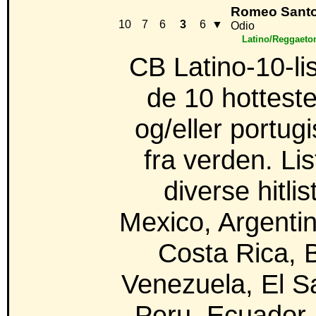
Romeo Santo
10
7
6
3
6
▼
Odio
Latino/Reggaeto
CB Latino-10-li
de 10 hotteste
og/eller portug
fra verden. Li
diverse hitlis
Mexico, Argentin
Costa Rica, 
Venezuela, El S
Peru, Ecuador,