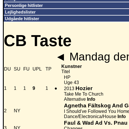
Personlige hitlister
Lejlighedslister
Udgåede hitlister
CB Taste
◄
Mandag den
Kunstner
DU
SU
FU
UPL
TP
Titel
HP
Uge 43
Hozier
1
1
1
9
1
●
2013
Take Me To Church
Alternative
Info
Agnetha Fältskog And G
2
NY
I Should've Followed You Home
Dance/Electronica/House
Info
Faul & Wad Ad Vs. Pnau
3
NY
Changes