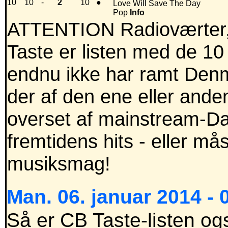
10
10
-
2
10
●
Love Will Save The Day
Pop
Info
ATTENTION Radioværter,
Taste er listen med de 10
endnu ikke har ramt Denm
der af den ene eller anden
overset af mainstream-Dan
fremtidens hits - eller m
musiksmag!
Man. 06. januar 2014 - 
Så er CB Taste-listen ogs