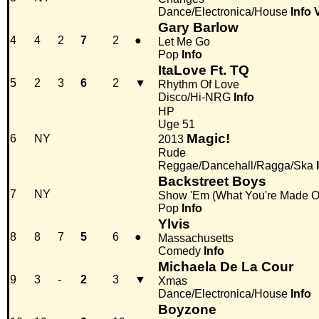
Dance/Electronica/House
Info
Gary Barlow
4
4
2
7
2
●
Let Me Go
Pop
Info
ItaLove Ft. TQ
5
2
3
6
2
▼
Rhythm Of Love
Disco/Hi-NRG
Info
HP
Uge 51
Magic!
6
NY
2013
Rude
Reggae/Dancehall/Ragga/Ska
Backstreet Boys
7
NY
Show 'Em (What You're Made O
Pop
Info
Ylvis
8
8
7
5
6
●
Massachusetts
Comedy
Info
Michaela De La Cour
9
3
-
2
3
▼
Xmas
Dance/Electronica/House
Info
Boyzone