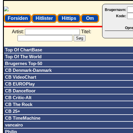
Brugernavn:
Kode:
Forsiden
Hitlister
Hittips
Om
Opret
Artist:
Titel:
Top Of ChartBase
Top Of The World
Brugernes Top-50
CB Denmark-Danmark
CB VideoChart
CB EUROPlay
CB Dancefloor
CB Critic-Alt
CB The Rock
CB 25+
CB TimeMachine
vancairo
Philip