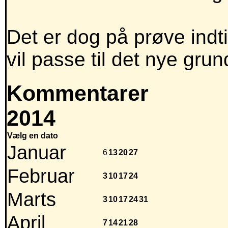
Det er dog på prøve indt
vil passe til det nye grun
Kommentarer
2014
Vælg en dato
Januar
6
13
20
27
Februar
3
10
17
24
Marts
3
10
17
24
31
April
7
14
21
28