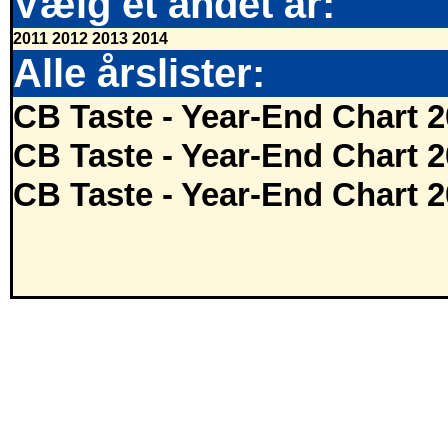
Vælg et andet år:
2011
2012
2013
2014
Alle årslister:
CB Taste - Year-End Chart 
CB Taste - Year-End Chart 
CB Taste - Year-End Chart 