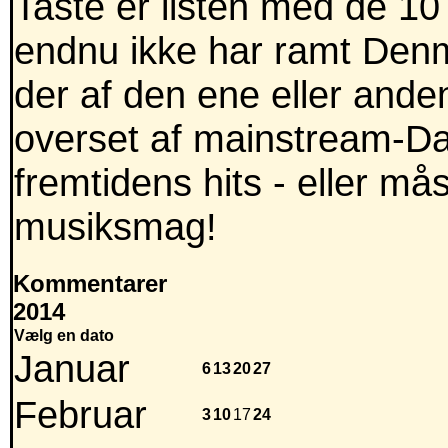
Taste er listen med de 10
endnu ikke har ramt Denm
der af den ene eller anden
overset af mainstream-Dan
fremtidens hits - eller m
musiksmag!
Kommentarer
2014
Vælg en dato
Januar
6
13
20
27
Februar
3
10
17
24