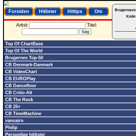
Brugernavn
Forsiden
Hitlister
Hittips
Om
Kode
Artist:
Titel:
Top Of ChartBase
Top Of The World
Brugernes Top-50
CB Denmark-Danmark
CB VideoChart
CB EUROPlay
CB Dancefloor
CB Critic-Alt
CB The Rock
CB 25+
CB TimeMachine
vancairo
Philip
Personlige hitlister