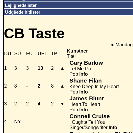
Lejlighedslister
Udgåede hitlister
CB Taste
◄
Mandag 
Kunstner
DU
SU
FU
UPL
TP
Titel
Gary Barlow
1
3
3
13
2
▲
Let Me Go
Pop
Info
Shane Filan
2
8
-
2
8
▲
Knee Deep In My Heart
Pop
Info
James Blunt
3
2
2
4
2
▼
Heart To Heart
Pop
Info
Connell Cruise
4
NY
I Oughta Tell You
Singer/Songwriter
Info