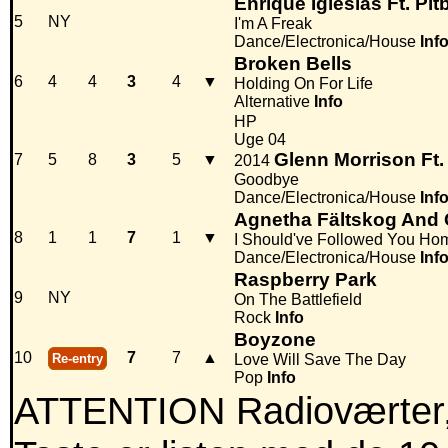
Enrique Iglesias Ft. Pitb
5
NY
I'm A Freak
Dance/Electronica/House
Inf
Broken Bells
6
4
4
3
4
▼
Holding On For Life
Alternative
Info
HP
Uge 04
Glenn Morrison Ft.
7
5
8
3
5
▼
2014
Goodbye
Dance/Electronica/House
Inf
Agnetha Fältskog And 
8
1
1
7
1
▼
I Should've Followed You Hom
Dance/Electronica/House
Inf
Raspberry Park
9
NY
On The Battlefield
Rock
Info
Boyzone
10
7
7
▲
Re-entry
Love Will Save The Day
Pop
Info
ATTENTION Radioværter,