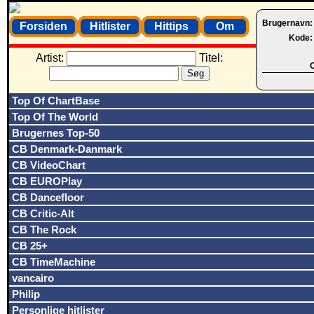
Brugernavn
Forsiden
Hitlister
Hittips
Om
Kode
Artist:
Titel:
O
Top Of ChartBase
Top Of The World
Brugernes Top-50
CB Denmark-Danmark
CB VideoChart
CB EUROPlay
CB Dancefloor
CB Critic-Alt
CB The Rock
CB 25+
CB TimeMachine
vancairo
Philip
Personlige hitlister