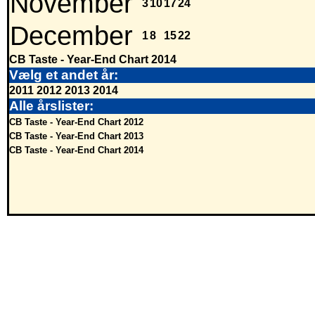
November
3
10
17
24
December
1
8
15
22
CB Taste - Year-End Chart 2014
Vælg et andet år:
2011
2012
2013
2014
Alle årslister:
CB Taste - Year-End Chart 2012
CB Taste - Year-End Chart 2013
CB Taste - Year-End Chart 2014