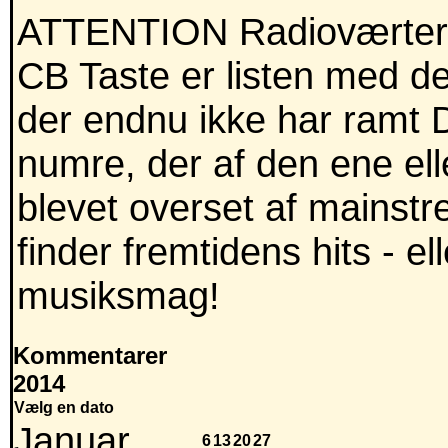
ATTENTION Radioværter,
CB Taste er listen med de
der endnu ikke har ramt 
numre, der af den ene ell
blevet overset af mainst
finder fremtidens hits - e
musiksmag!
Kommentarer
2014
Vælg en dato
Januar
6
13
20
27