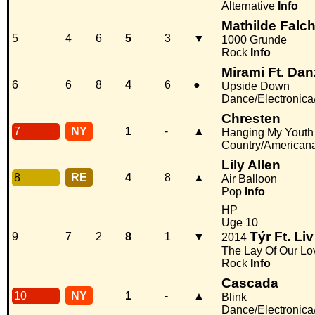
Alternative
Info
Mathilde Falc
5
4
6
5
3
▼
1000 Grunde
Rock
Info
Mirami Ft. Dan
6
6
8
4
6
●
Upside Down
Dance/Electronic
Chresten
7
NY
1
-
▲
Hanging My Youth
Country/American
Lily Allen
8
RE
4
8
▲
Air Balloon
Pop
Info
HP
Uge 10
Týr Ft. Liv
9
7
2
8
1
▼
2014
The Lay Of Our Lo
Rock
Info
Cascada
10
NY
1
-
▲
Blink
Dance/Electronic