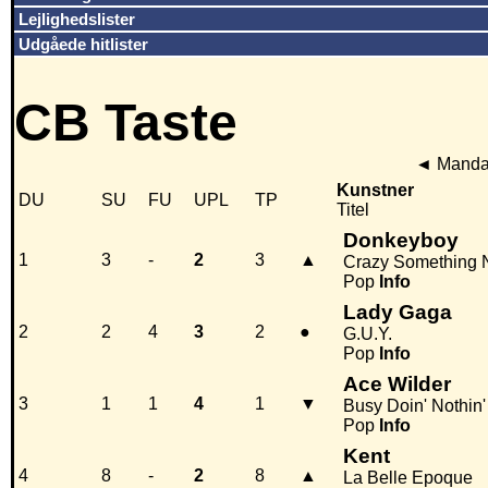
Lejlighedslister
Udgåede hitlister
CB Taste
◄
Mandag
Kunstner
DU
SU
FU
UPL
TP
Titel
Donkeyboy
1
3
-
2
3
▲
Crazy Something 
Pop
Info
Lady Gaga
2
2
4
3
2
●
G.U.Y.
Pop
Info
Ace Wilder
3
1
1
4
1
▼
Busy Doin' Nothin'
Pop
Info
Kent
4
8
-
2
8
▲
La Belle Epoque