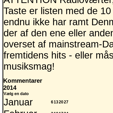
Taste er listen med de 10
endnu ikke har ramt Denm
der af den ene eller anden
overset af mainstream-Dan
fremtidens hits - eller m
musiksmag!
Kommentarer
2014
Vælg en dato
Januar
6
13
20
27