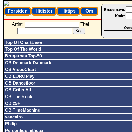
Brugernavn:
Forsiden
Hitlister
Hittips
Om
Kode:
Artist:
Titel:
Opret
Top Of ChartBase
Top Of The World
Brugernes Top-50
CB Denmark-Danmark
CB VideoChart
CB EUROPlay
CB Dancefloor
CB Critic-Alt
CB The Rock
CB 25+
CB TimeMachine
vancairo
Philip
Personlige hitlister