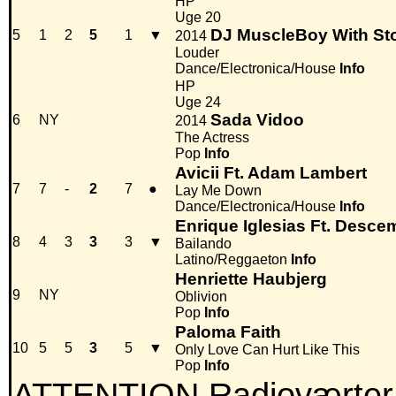
HP
Uge 20
DJ MuscleBoy With St
5
1
2
5
1
▼
2014
Louder
Dance/Electronica/House
Info
HP
Uge 24
Sada Vidoo
6
NY
2014
The Actress
Pop
Info
Avicii Ft. Adam Lambert
7
7
-
2
7
●
Lay Me Down
Dance/Electronica/House
Info
Enrique Iglesias Ft. Desc
8
4
3
3
3
▼
Bailando
Latino/Reggaeton
Info
Henriette Haubjerg
9
NY
Oblivion
Pop
Info
Paloma Faith
10
5
5
3
5
▼
Only Love Can Hurt Like This
Pop
Info
ATTENTION Radioværter,