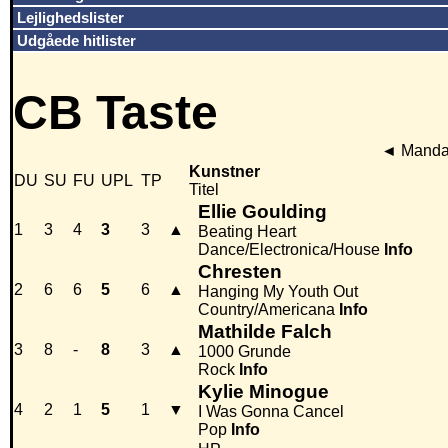
Lejlighedslister
Udgåede hitlister
CB Taste
◄
Mandag
Kunstner
DU
SU
FU
UPL
TP
Titel
Ellie Goulding
1
3
4
3
3
▲
Beating Heart
Dance/Electronica/House
Info
Chresten
2
6
6
5
6
▲
Hanging My Youth Out
Country/Americana
Info
Mathilde Falch
3
8
-
8
3
▲
1000 Grunde
Rock
Info
Kylie Minogue
4
2
1
5
1
▼
I Was Gonna Cancel
Pop
Info