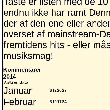
Taste er listen med de 10
endnu ikke har ramt Denm
der af den ene eller anden
overset af mainstream-Dan
fremtidens hits - eller m
musiksmag!
Kommentarer
2014
Vælg en dato
Januar
6
13
20
27
Februar
3
10
17
24