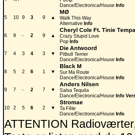
Dance/Electronica/House
Info
MØ
5
10
9
3
9
▲
Walk This Way
Alternative
Info
Cheryl Cole Ft. Tinie Temp
6
9
-
2
9
▲
Crazy Stupid Love
Pop
Info
Die Antwoord
7
4
3
4
3
▼
Pitbull Terrier
Dance/Electronica/House
Info
Black M
8
5
2
6
1
▼
Sur Ma Route
Dance/Electronica/House
Info
Anders Nilsen
9
7
-
2
7
▼
Salsa Tequila
Dance/Electronica/House
Info
Ver
Stromae
10
2
5
6
2
▼
Ta Fête
Dance/Electronica/House
Info
ATTENTION Radioværter,