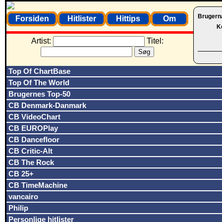
Brugern
Forsiden
Hitlister
Hittips
Om
K
Artist:
Titel:
Top Of ChartBase
Top Of The World
Brugernes Top-50
CB Denmark-Danmark
CB VideoChart
CB EUROPlay
CB Dancefloor
CB Critic-Alt
CB The Rock
CB 25+
CB TimeMachine
vancairo
Philip
Personlige hitlister