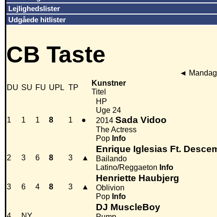
Lejlighedslister
Udgåede hitlister
CB Taste
◄
Mandag 
Kunstner
DU
SU
FU
UPL
TP
Titel
HP
Uge 24
Sada Vidoo
1
1
1
8
1
●
2014
The Actress
Pop
Info
Enrique Iglesias Ft. Desc
2
3
6
8
3
▲
Bailando
Latino/Reggaeton
Info
Henriette Haubjerg
3
6
4
8
3
▲
Oblivion
Pop
Info
DJ MuscleBoy
4
NY
Pump