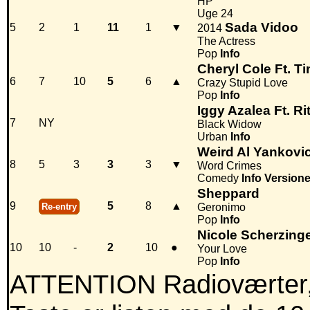
HP
Uge 24
Sada Vidoo
5
2
1
11
1
▼
2014
The Actress
Pop
Info
Cheryl Cole Ft. T
6
7
10
5
6
▲
Crazy Stupid Love
Pop
Info
Iggy Azalea Ft. Ri
7
NY
Black Widow
Urban
Info
Weird Al Yankovi
8
5
3
3
3
▼
Word Crimes
Comedy
Info
Versione
Sheppard
9
5
8
▲
Re-entry
Geronimo
Pop
Info
Nicole Scherzing
10
10
-
2
10
●
Your Love
Pop
Info
ATTENTION Radioværter,