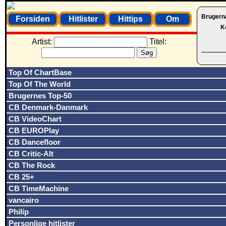
Brugern
Forsiden
Hitlister
Hittips
Om
K
Artist:
Titel:
Top Of ChartBase
Top Of The World
Brugernes Top-50
CB Denmark-Danmark
CB VideoChart
CB EUROPlay
CB Dancefloor
CB Critic-Alt
CB The Rock
CB 25+
CB TimeMachine
vancairo
Philip
Personlige hitlister