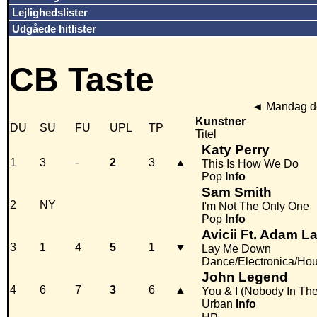
Lejlighedslister
Udgåede hitlister
CB Taste
◄
Mandag de
Kunstner
DU
SU
FU
UPL
TP
Titel
Katy Perry
1
3
-
2
3
▲
This Is How We Do
Pop
Info
Sam Smith
2
NY
I'm Not The Only One
Pop
Info
Avicii Ft. Adam L
3
1
4
5
1
▼
Lay Me Down
Dance/Electronica/Ho
John Legend
4
6
7
3
6
▲
You & I (Nobody In Th
Urban
Info