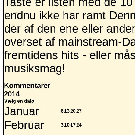
Taste er listen med de 10
endnu ikke har ramt Denm
der af den ene eller anden
overset af mainstream-Dan
fremtidens hits - eller m
musiksmag!
Kommentarer
2014
Vælg en dato
Januar
6
13
20
27
Februar
3
10
17
24