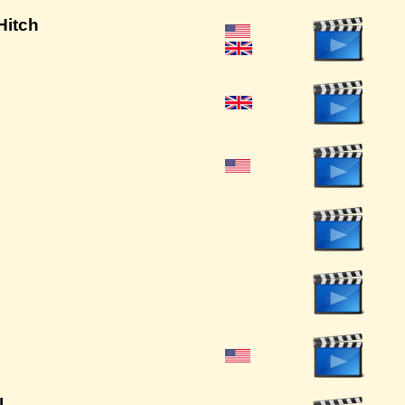
Hitch
l