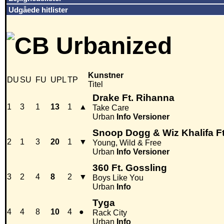
Udgåede hitlister
Kunstner
DU
SU
FU
UPL
TP
Titel
Drake Ft. Rihanna
1
3
1
13
1
▲
Take Care
Urban
Info
Versioner
Snoop Dogg & Wiz Khalifa F
2
1
3
20
1
▼
Young, Wild & Free
Urban
Info
Versioner
360 Ft. Gossling
3
2
4
8
2
▼
Boys Like You
Urban
Info
Tyga
4
4
8
10
4
●
Rack City
Urban
Info