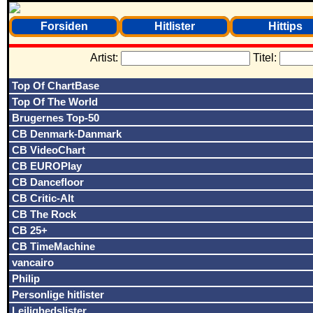
Forsiden
Hitlister
Hittips
Artist:
Titel:
Top Of ChartBase
Top Of The World
Brugernes Top-50
CB Denmark-Danmark
CB VideoChart
CB EUROPlay
CB Dancefloor
CB Critic-Alt
CB The Rock
CB 25+
CB TimeMachine
vancairo
Philip
Personlige hitlister
Lejlighedslister