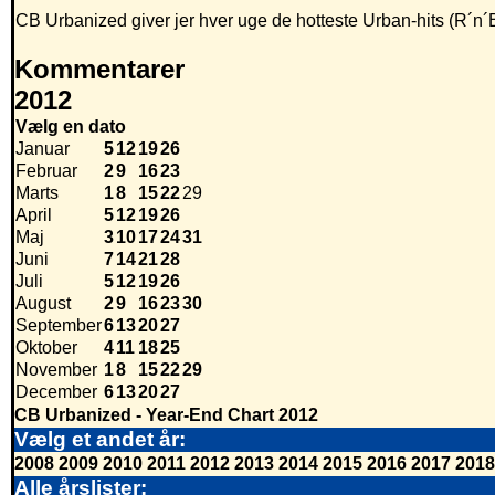
CB Urbanized giver jer hver uge de hotteste Urban-hits (R´n´
Kommentarer
2012
Vælg en dato
Januar
5
12
19
26
Februar
2
9
16
23
Marts
1
8
15
22
29
April
5
12
19
26
Maj
3
10
17
24
31
Juni
7
14
21
28
Juli
5
12
19
26
August
2
9
16
23
30
September
6
13
20
27
Oktober
4
11
18
25
November
1
8
15
22
29
December
6
13
20
27
CB Urbanized - Year-End Chart 2012
Vælg et andet år:
2008
2009
2010
2011
2012
2013
2014
2015
2016
2017
2018
Alle årslister: