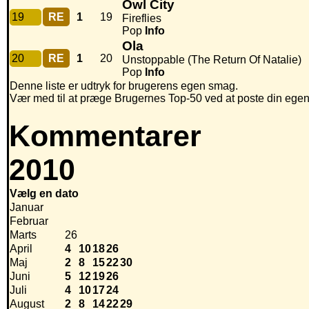
Owl City
19
RE
1
19
Fireflies
Pop
Info
Ola
20
RE
1
20
Unstoppable (The Return Of Natalie)
Pop
Info
Denne liste er udtryk for brugerens egen smag.
Vær med til at præge Brugernes Top-50 ved at poste din egen hi
Kommentarer
2010
Vælg en dato
Januar
Februar
Marts
26
April
4
10
18
26
Maj
2
8
15
22
30
Juni
5
12
19
26
Juli
4
10
17
24
August
2
8
14
22
29