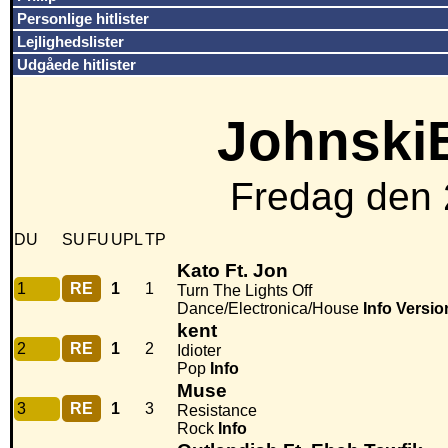
Personlige hitlister
Lejlighedslister
Udgåede hitlister
JohnskiB
Fredag den 
DU
SU
FU
UPL
TP
Kato Ft. Jon
1
RE
1
1
Turn The Lights Off
Dance/Electronica/House
Info
Versio
kent
2
RE
1
2
Idioter
Pop
Info
Muse
3
RE
1
3
Resistance
Rock
Info