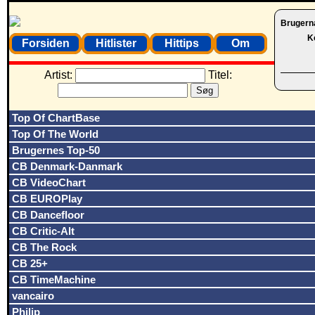
Brugern
K
Forsiden
Hitlister
Hittips
Om
Artist:
Titel:
Top Of ChartBase
Top Of The World
Brugernes Top-50
CB Denmark-Danmark
CB VideoChart
CB EUROPlay
CB Dancefloor
CB Critic-Alt
CB The Rock
CB 25+
CB TimeMachine
vancairo
Philip