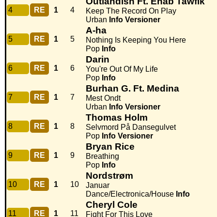
Outlandish Ft. Ehab Tawfik
4
RE
1
4
Keep The Record On Play
Urban
Info
Versioner
A-ha
5
RE
1
5
Nothing Is Keeping You Here
Pop
Info
Darin
6
RE
1
6
You're Out Of My Life
Pop
Info
Burhan G. Ft. Medina
7
RE
1
7
Mest Ondt
Urban
Info
Versioner
Thomas Holm
8
RE
1
8
Selvmord På Dansegulvet
Pop
Info
Versioner
Bryan Rice
9
RE
1
9
Breathing
Pop
Info
Nordstrøm
10
RE
1
10
Januar
Dance/Electronica/House
Info
Cheryl Cole
11
RE
1
11
Fight For This Love