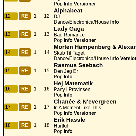
Pop
Info
Versioner
Alphabeat
12
RE
1
12
DJ
Dance/Electronica/House
Info
Lady Gaga
13
RE
1
13
Bad Romance
Pop
Info
Versioner
Morten Hampenberg & Alexan
14
RE
1
14
Skub Til Taget
Dance/Electronica/House
Info
Versio
Rasmus Seebach
15
RE
1
15
Den Jeg Er
Pop
Info
Hej Matematik
16
RE
1
16
Party I Provinsen
Pop
Info
Chanée & N'evergreen
17
RE
1
17
In A Moment Like This
Pop
Info
Versioner
Erik Hassle
18
RE
1
18
Hurtful
Pop
Info