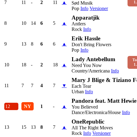
7
11
-
2
11
▲
1.
Sød Musik
Pop
Info
Versioner
Apparatjik
8
10
14
6
5
▲
Antlers
Rock
Info
Erik Hassle
9
13
8
6
6
▲
Don't Bring Flowers
Pop
Info
Lady Antebellum
To
10
18
-
2
18
▲
1.
Need You Now
Country/Americana
Info
Mary J Blige & Tiziano F
11
7
7
4
7
▼
Each Tear
Urban
Info
Pandora feat. Matt Hewie
12
NY
1
-
▲
You Believed
Dance/Electronica/House
Info
OneRepublic
13
15
13
8
7
▲
All The Right Moves
Rock
Info
Versioner