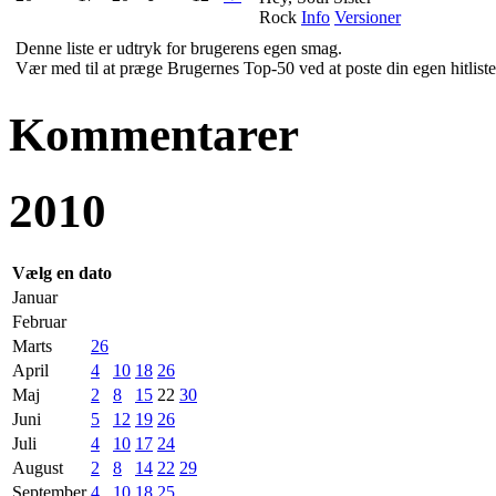
Rock
Info
Versioner
Denne liste er udtryk for brugerens egen smag.
Vær med til at præge Brugernes Top-50 ved at poste din egen hitliste 
Kommentarer
2010
Vælg en dato
Januar
Februar
Marts
26
April
4
10
18
26
Maj
2
8
15
22
30
Juni
5
12
19
26
Juli
4
10
17
24
August
2
8
14
22
29
September
4
10
18
25