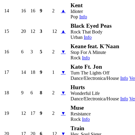
Kent
14
16
16
9
2
▲
Idioter
Pop
Info
Black Eyed Peas
15
20
12
3
12
▲
Rock That Body
Urban
Info
Keane feat. K'Naan
16
6
3
5
2
▼
Stop For A Minute
Rock
Info
Kato Ft. Jon
17
14
18
9
1
▼
Turn The Lights Off
Dance/Electronica/House
Info
Ve
Hurts
18
9
6
8
2
▼
Wonderful Life
Dance/Electronica/House
Info
Ve
Muse
19
12
17
9
2
▼
Resistance
Rock
Info
Train
20
17
20
6
12
▼
Hey, Soul Sister