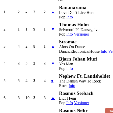
Bananarama
1
2
-
2
2
▲
Love Don't Live Here
Pop
Info
Thomas Holm
2
1
1
9
1
▼
Selvmord På Dansegulvet
Pop
Info
Versioner
Stromae
3
4
2
8
1
▲
Alors On Danse
Dance/Electronica/House
Info
Ve
Bjørn Johan Muri
4
3
5
5
3
▼
Yes Man
Pop
Info
Nephew Ft. Landsholdet
5
5
4
3
4
●
The Danish Way To Rock
Rock
Info
Rasmus Seebach
6
8
10
3
8
▲
Lidt I Fem
Pop
Info
Versioner
Rasmus Nøhr
To