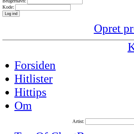
Brugernavn:
Kode:
Opret pr
K
Forsiden
Hitlister
Hittips
Om
Artist: