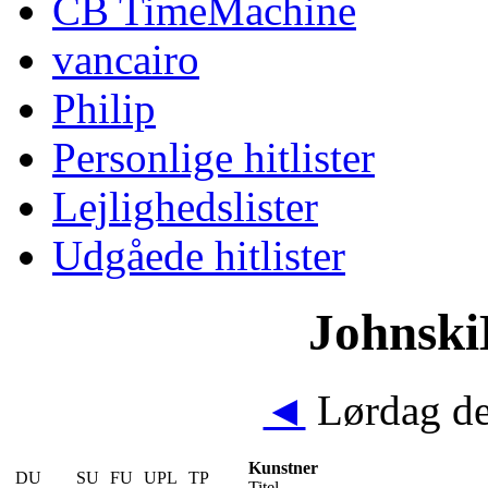
CB TimeMachine
vancairo
Philip
Personlige hitlister
Lejlighedslister
Udgåede hitlister
JohnskiB
◄
Lørdag de
Kunstner
DU
SU
FU
UPL
TP
Titel