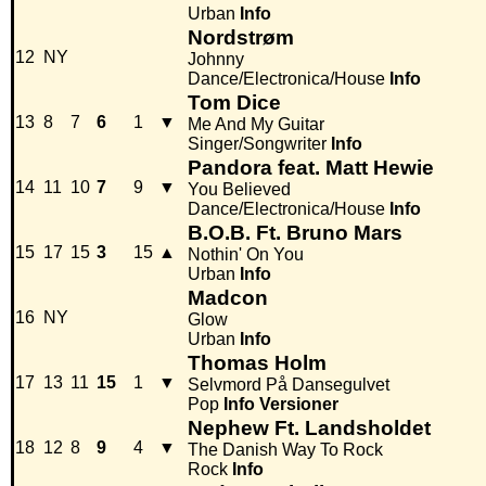
Urban
Info
Nordstrøm
12
NY
Johnny
Dance/Electronica/House
Info
Tom Dice
13
8
7
6
1
▼
Me And My Guitar
Singer/Songwriter
Info
Pandora feat. Matt Hewie
14
11
10
7
9
▼
You Believed
Dance/Electronica/House
Info
B.O.B. Ft. Bruno Mars
15
17
15
3
15
▲
Nothin' On You
Urban
Info
Madcon
16
NY
Glow
Urban
Info
Thomas Holm
17
13
11
15
1
▼
Selvmord På Dansegulvet
Pop
Info
Versioner
Nephew Ft. Landsholdet
18
12
8
9
4
▼
The Danish Way To Rock
Rock
Info