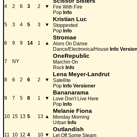
Scissor Sisters
4
2
6
3
2
▼
Fire With Fire
Pop
Info
Kristian Luc
5
3
4
5
3
▼
Stoppested
Pop
Info
Stromae
6
9
9
14
1
▲
Alors On Danse
Dance/Electronica/House
Info
Versio
OneRepublic
7
NY
Marchin On
Rock
Info
Lena Meyer-Landrut
8
6
2
6
2
▼
Satellite
Pop
Info
Versioner
Bananarama
9
7
5
8
1
▼
Love Don't Live Here
Pop
Info
Melanie Fiona
10
15
13
5
13
▲
Monday Morning
Urban
Info
Outlandish
11
10
12
4
10
▼
Let Off Some Steam