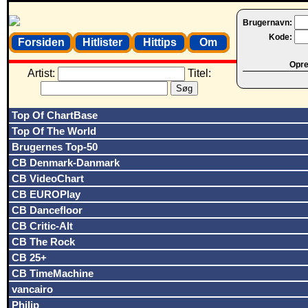
Brugernavn:
Kode:
Forsiden
Hitlister
Hittips
Om
Opret
Artist:
Titel:
Top Of ChartBase
Top Of The World
Brugernes Top-50
CB Denmark-Danmark
CB VideoChart
CB EUROPlay
CB Dancefloor
CB Critic-Alt
CB The Rock
CB 25+
CB TimeMachine
vancairo
Philip