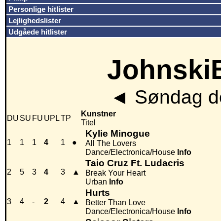
Personlige hitlister
Lejlighedslister
Udgåede hitlister
JohnskiB
◄
Søndag de
Kunstner
DU
SU
FU
UPL
TP
Titel
Kylie Minogue
1
1
1
4
1
●
All The Lovers
Dance/Electronica/House
Info
Taio Cruz Ft. Ludacris
2
5
3
4
3
▲
Break Your Heart
Urban
Info
Hurts
3
4
-
2
4
▲
Better Than Love
Dance/Electronica/House
Info