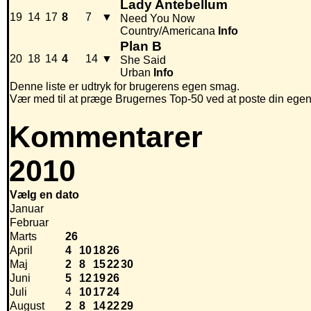
Lady Antebellum
19
14
17
8
7
▼
Need You Now
Country/Americana
Info
Plan B
20
18
14
4
14
▼
She Said
Urban
Info
Denne liste er udtryk for brugerens egen smag.
Vær med til at præge Brugernes Top-50 ved at poste din egen hi
Kommentarer
2010
Vælg en dato
Januar
Februar
Marts
26
April
4
10
18
26
Maj
2
8
15
22
30
Juni
5
12
19
26
Juli
4
10
17
24
August
2
8
14
22
29