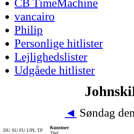
CB TimeMachine
vancairo
Philip
Personlige hitlister
Lejlighedslister
Udgåede hitlister
JohnskiB
◄
Søndag den
Kunstner
DU
SU
FU
UPL
TP
Titel