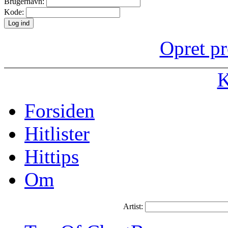
Brugernavn:
Kode:
Opret pr
K
Forsiden
Hitlister
Hittips
Om
Artist: