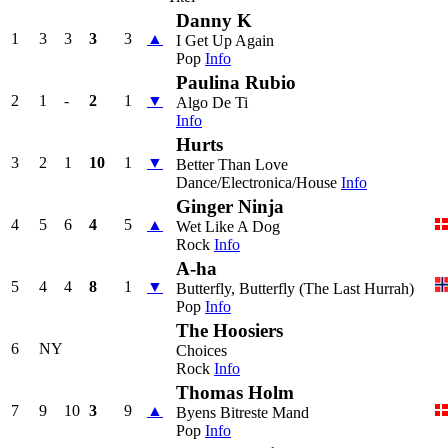
Danny K
1
3
3
3
3
▲
I Get Up Again
Pop
Info
Paulina Rubio
2
1
-
2
1
▼
Algo De Ti
Info
Hurts
3
2
1
10
1
▼
Better Than Love
Dance/Electronica/House
Info
Ginger Ninja
4
5
6
4
5
▲
Wet Like A Dog
Rock
Info
A-ha
5
4
4
8
1
▼
Butterfly, Butterfly (The Last Hurrah)
Pop
Info
The Hoosiers
6
NY
Choices
Rock
Info
Thomas Holm
7
9
10
3
9
▲
Byens Bitreste Mand
Pop
Info