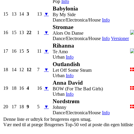
Pop
Info
Babylonia
15
13
14
3
13
▼
By My Side
Dance/Electronica/House
Info
Stromae
16
15
13
22
1
▼
Alors On Danse
Dance/Electronica/House
Info
Versioner
Rihanna
17
16
15
5
11
▼
Te Amo
Urban
Info
Outlandish
18
14
12
12
7
▼
Let Off Some Steam
Urban
Info
Anna David
19
18
16
4
16
▼
BOW (For The Bad Girls)
Urban
Info
Nordstrøm
20
17
18
9
5
▼
Johnny
Dance/Electronica/House
Info
Denne liste er udtryk for brugerens egen smag.
Vær med til at præge Brugernes Top-50 ved at poste din egen hitliste h