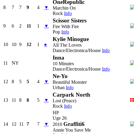
OneRepublic
8
7
7
9
4
▼
Marchin On
Rock
Info
Scissor Sisters
9
6
2
11
1
▼
Fire With Fire
Pop
Info
Kylie Minogue
10
10
9
12
1
●
All The Lovers
Dance/Electronica/House
Info
Inna
11
NY
10 Minutes
Dance/Electronica/House
Info
Ne-Yo
12
8
5
5
4
▼
Beautiful Monster
Urban
Info
Carpark North
13
11
8
8
5
▼
Lost (Peace)
Rock
Info
HP
Uge 26
Graffiti6
14
12
11
7
7
▼
2010
Annie You Save Me