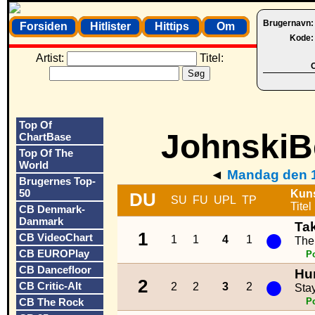
Brugernavn
Forsiden
Hitlister
Hittips
Om
Kode
Artist:
Titel:
O
Top Of
JohnskiBe
ChartBase
Top Of The
World
◄
Mandag den 1
Brugernes Top-
50
Kun
DU
SU
FU
UPL
TP
Titel
CB Denmark-
Danmark
Ta
●
1
CB VideoChart
1
1
4
1
The
CB EUROPlay
P
CB Dancefloor
Hu
●
2
CB Critic-Alt
2
2
3
2
Sta
CB The Rock
P