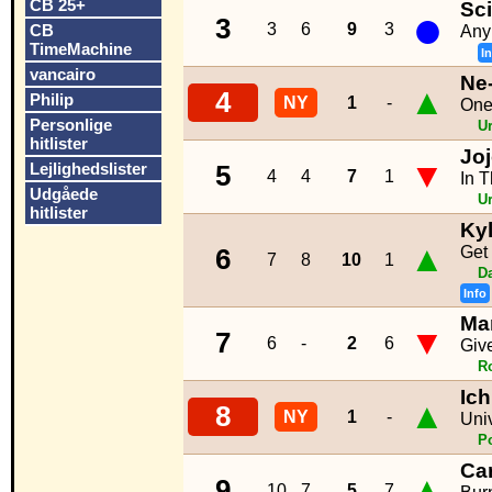
CB 25+
Sci
●
3
3
6
9
3
CB
Any
TimeMachine
I
vancairo
Ne
▲
4
Philip
NY
1
-
One 
Personlige
U
hitlister
Jo
▼
Lejlighedslister
5
4
4
7
1
In 
Udgåede
U
hitlister
Ky
▲
Get
6
7
8
10
1
D
Info
Ma
▼
7
6
-
2
6
Give
R
Ich
▲
8
NY
1
-
Uni
P
Ca
▲
9
10
7
5
7