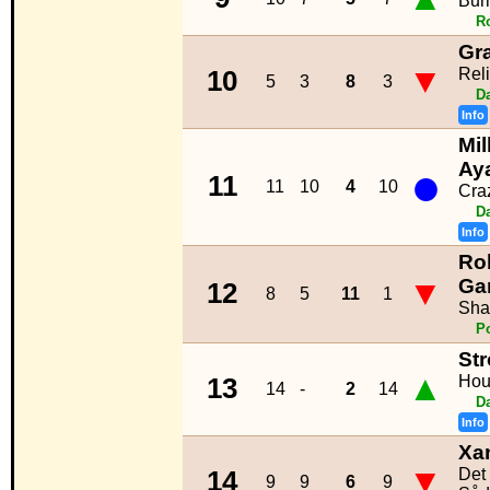
Burn
R
Gr
▼
Rel
10
5
3
8
3
D
Info
Mil
●
Ay
11
11
10
4
10
Cra
D
Info
Ro
▼
Ga
12
8
5
11
1
Sh
P
St
▲
Hou
13
14
-
2
14
D
Info
Xa
▼
Det
14
9
9
6
9