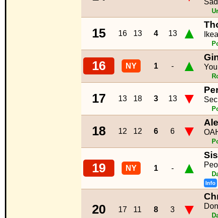
Såd
U
Th
▲
15
16
13
4
13
Ike
P
Gin
▲
16
NY
1
-
You
R
Per
▼
17
13
18
3
13
Secr
P
Al
▼
18
12
12
6
6
OA
P
Si
▲
Peo
19
NY
1
-
D
Info
Ch
▼
Don
20
17
11
8
3
D