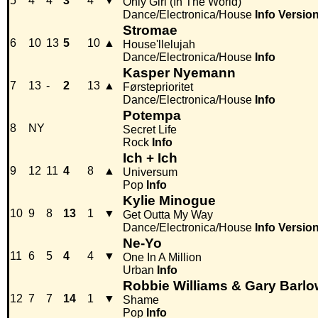
5
4
4
3
4
▼
Only Girl (In The World)
Dance/Electronica/House
Info
Versio
Stromae
6
10
13
5
10
▲
House'llelujah
Dance/Electronica/House
Info
Kasper Nyemann
7
13
-
2
13
▲
Førsteprioritet
Dance/Electronica/House
Info
Potempa
8
NY
Secret Life
Rock
Info
Ich + Ich
9
12
11
4
8
▲
Universum
Pop
Info
Kylie Minogue
10
9
8
13
1
▼
Get Outta My Way
Dance/Electronica/House
Info
Versio
Ne-Yo
11
6
5
4
4
▼
One In A Million
Urban
Info
Robbie Williams & Gary Barl
12
7
7
14
1
▼
Shame
Pop
Info