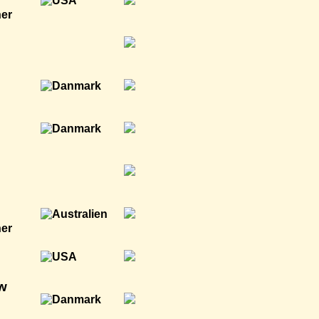
ner
ner
ow