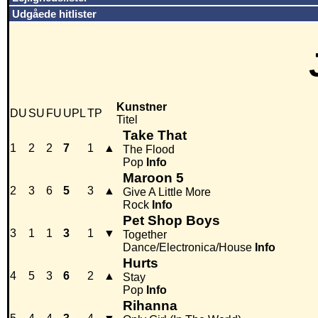
Udgåede hitlister
Kunstner
DU
SU
FU
UPL
TP
Titel
Take That
1
2
2
7
1
▲
The Flood
Pop
Info
Maroon 5
2
3
6
5
3
▲
Give A Little More
Rock
Info
Pet Shop Boys
3
1
1
3
1
▼
Together
Dance/Electronica/House
Info
Hurts
4
5
3
6
2
▲
Stay
Pop
Info
Rihanna