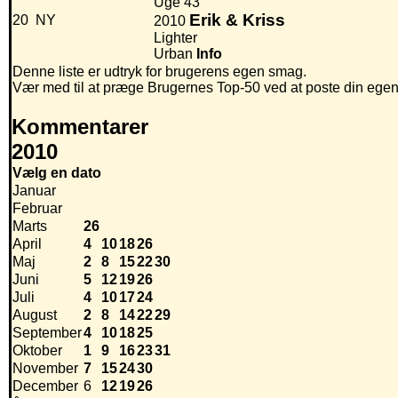
Uge 43
Erik & Kriss
20
NY
2010
Lighter
Urban
Info
Denne liste er udtryk for brugerens egen smag.
Vær med til at præge Brugernes Top-50 ved at poste din egen hi
Kommentarer
2010
Vælg en dato
Januar
Februar
Marts
26
April
4
10
18
26
Maj
2
8
15
22
30
Juni
5
12
19
26
Juli
4
10
17
24
August
2
8
14
22
29
September
4
10
18
25
Oktober
1
9
16
23
31
November
7
15
24
30
December
6
12
19
26