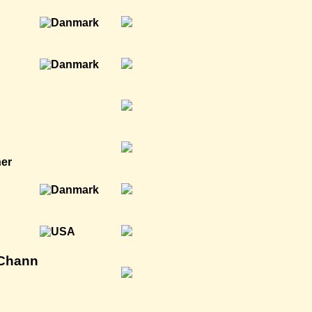
ner
 Chann