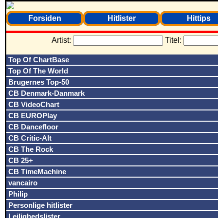
Forsiden
Hitlister
Hittips
Artist:
Titel:
Top Of ChartBase
Top Of The World
Brugernes Top-50
CB Denmark-Danmark
CB VideoChart
CB EUROPlay
CB Dancefloor
CB Critic-Alt
CB The Rock
CB 25+
CB TimeMachine
vancairo
Philip
Personlige hitlister
Lejlighedslister