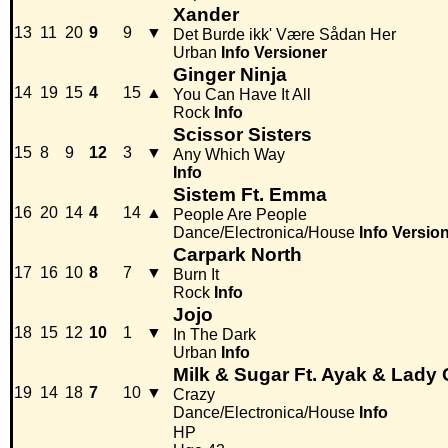
Xander
13
11
20
9
9
▼
Det Burde ikk' Være Sådan Her
Urban
Info
Versioner
Ginger Ninja
14
19
15
4
15
▲
You Can Have It All
Rock
Info
Scissor Sisters
15
8
9
12
3
▼
Any Which Way
Info
Sistem Ft. Emma
16
20
14
4
14
▲
People Are People
Dance/Electronica/House
Info
Versio
Carpark North
17
16
10
8
7
▼
Burn It
Rock
Info
Jojo
18
15
12
10
1
▼
In The Dark
Urban
Info
Milk & Sugar Ft. Ayak & Lady
19
14
18
7
10
▼
Crazy
Dance/Electronica/House
Info
HP