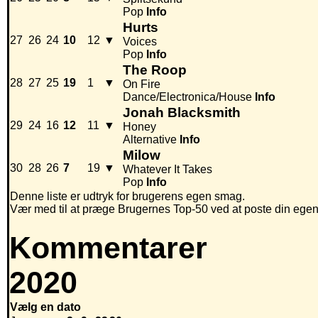
Pop
Info
Hurts
27
26
24
10
12
▼
Voices
Pop
Info
The Roop
28
27
25
19
1
▼
On Fire
Dance/Electronica/House
Info
Jonah Blacksmith
29
24
16
12
11
▼
Honey
Alternative
Info
Milow
30
28
26
7
19
▼
Whatever It Takes
Pop
Info
Denne liste er udtryk for brugerens egen smag.
Vær med til at præge Brugernes Top-50 ved at poste din egen hi
Kommentarer
2020
Vælg en dato