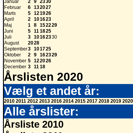
Januar
2
9
23
30
Februar
6
13
20
27
Marts
5
12
19
26
April
2
10
16
23
Maj
1
8
15
22
29
Juni
5
11
18
25
Juli
3
10
16
23
30
August
20
28
September
3
10
17
25
Oktober
2
9
16
23
29
November
5
12
20
26
December
3
11
18
Årslisten 2020
Vælg et andet år:
2010
2011
2012
2013
2016
2014
2015
2017
2018
2019
2020
Alle årslister:
Årsliste 2010