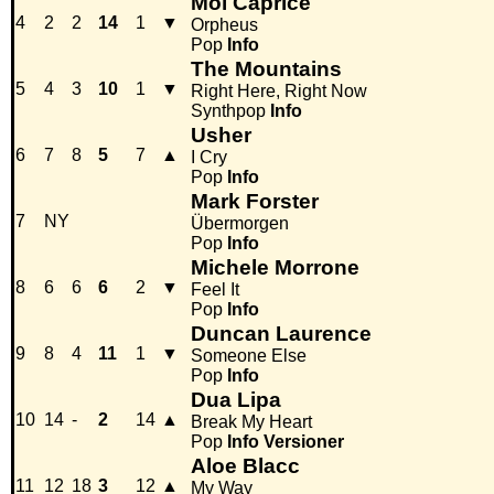
Moi Caprice
4
2
2
14
1
▼
Orpheus
Pop
Info
The Mountains
5
4
3
10
1
▼
Right Here, Right Now
Synthpop
Info
Usher
6
7
8
5
7
▲
I Cry
Pop
Info
Mark Forster
7
NY
Übermorgen
Pop
Info
Michele Morrone
8
6
6
6
2
▼
Feel It
Pop
Info
Duncan Laurence
9
8
4
11
1
▼
Someone Else
Pop
Info
Dua Lipa
10
14
-
2
14
▲
Break My Heart
Pop
Info
Versioner
Aloe Blacc
11
12
18
3
12
▲
My Way