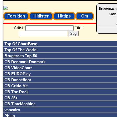
Brugernavn
Kode
Forsiden
Hitlister
Hittips
Om
Artist:
Titel:
Top Of ChartBase
Top Of The World
Brugernes Top-50
CB Denmark-Danmark
CB VideoChart
CB EUROPlay
CB Dancefloor
CB Critic-Alt
CB The Rock
CB 25+
CB TimeMachine
vancairo
Philip