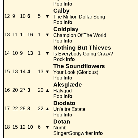
Pop
Info
Calby
12
9
10
6
5
▼
The Million Dollar Song
Pop
Info
Coldplay
13
11
11
16
1
▼
Champion Of The World
Pop
Info
Nothing But Thieves
14
10
9
13
1
▼
Is Everybody Going Crazy?
Rock
Info
The Soundflowers
15
13
14
4
13
▼
Your Look (Glorious)
Pop
Info
Aksglæde
16
20
27
3
20
▲
Halvgud
Pop
Info
Diodato
17
22
28
3
22
▲
Un'altra Estate
Pop
Info
Dotan
18
15
12
10
6
▼
Numb
Singer/Songwriter
Info