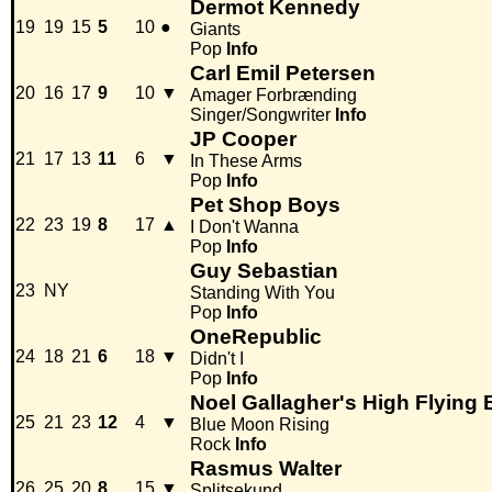
Dermot Kennedy
19
19
15
5
10
●
Giants
Pop
Info
Carl Emil Petersen
20
16
17
9
10
▼
Amager Forbrænding
Singer/Songwriter
Info
JP Cooper
21
17
13
11
6
▼
In These Arms
Pop
Info
Pet Shop Boys
22
23
19
8
17
▲
I Don't Wanna
Pop
Info
Guy Sebastian
23
NY
Standing With You
Pop
Info
OneRepublic
24
18
21
6
18
▼
Didn't I
Pop
Info
Noel Gallagher's High Flying 
25
21
23
12
4
▼
Blue Moon Rising
Rock
Info
Rasmus Walter
26
25
20
8
15
▼
Splitsekund