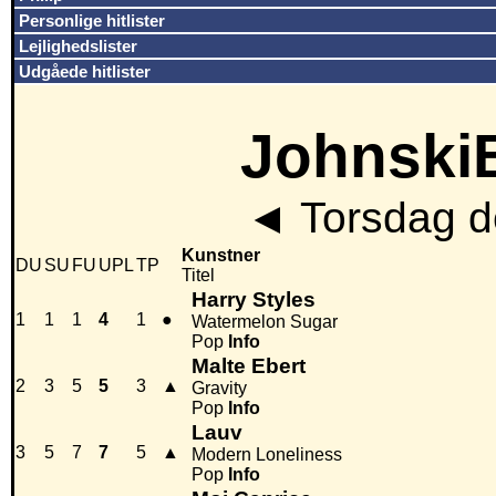
Personlige hitlister
Lejlighedslister
Udgåede hitlister
JohnskiB
◄
Torsdag de
Kunstner
DU
SU
FU
UPL
TP
Titel
Harry Styles
1
1
1
4
1
●
Watermelon Sugar
Pop
Info
Malte Ebert
2
3
5
5
3
▲
Gravity
Pop
Info
Lauv
3
5
7
7
5
▲
Modern Loneliness
Pop
Info