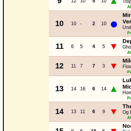
▲
9
12
10
5
10
Tro
Al
Mi
●
Ve
10
10
-
2
10
Und
P
De
▼
11
6
5
4
5
Gho
Al
Mi
▼
12
11
7
7
3
Flo
P
Lu
▲
Mi
13
14
16
6
14
Hom
P
Th
▼
14
13
11
6
9
Og 
Al
No