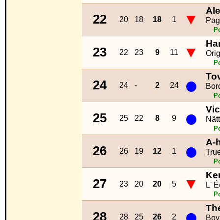
Al
▼
22
20
18
18
1
Pag
P
Ha
▼
23
22
23
9
11
Ori
P
To
●
24
24
-
2
24
Bor
P
Vic
●
25
25
22
8
9
Nät
P
A-
●
26
26
19
12
1
Tru
P
Ken
▼
27
23
20
20
5
L' 
P
The
●
28
28
25
26
2
Boy