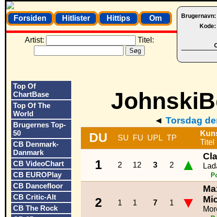
Brugernavn
Forsiden
Hitlister
Hittips
Om
Kode
Artist:
Titel:
O
Top Of
JohnskiBe
ChartBase
Top Of The
World
◄
Torsdag de
Brugernes Top-
50
Kun
DU
SU
FU
UPL
TP
Titel
CB Denmark-
Danmark
Cl
▲
1
CB VideoChart
2
12
3
2
Lad
CB EUROPlay
P
CB Dancefloor
Ma
CB Critic-Alt
▼
Mi
2
1
1
7
1
CB The Rock
More