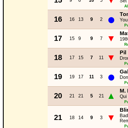
▼
15
9
6
10
5
Set 
Al
To
●
16
16
13
9
2
You
P
Ma
▼
17
15
9
9
7
198
R
Pil
▼
18
17
15
7
11
Dro
P
Gab
●
19
19
17
11
3
Don
P
M.
▲
20
21
21
5
21
Qui
P
Bl
▼
Bad
21
18
14
9
3
Rem
P