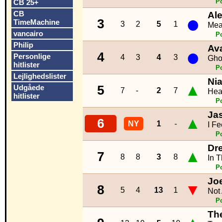
P
CB 25+
CB
Al
●
3
TimeMachine
3
2
5
1
Mea
vancairo
P
Philip
Av
●
4
Personlige
4
3
4
3
Gho
hitlister
P
Lejlighedslister
Nia
▲
Udgåede
5
7
-
2
7
Hea
hitlister
P
Ja
▲
6
NY
1
-
I F
P
Dr
▲
7
8
8
3
8
In 
P
Jo
▼
8
5
4
13
1
Not
P
The