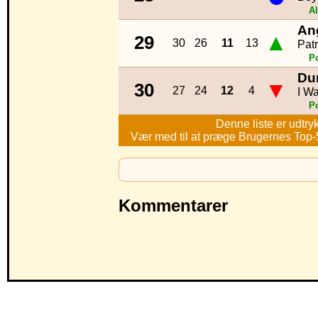
Al
An
▲
29
30
26
11
13
Patr
P
Du
▼
30
27
24
12
4
I Wa
P
Denne liste er udtry
Vær med til at præge Brugernes Top-50
Kommentarer