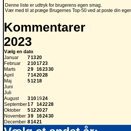
Denne liste er udtryk for brugerens egen smag.
Vær med til at præge Brugernes Top-50 ved at poste din egen h
Kommentarer
2023
Vælg en dato
Januar
7
13
20
Februar
2
10
17
23
Marts
2
9
16
23
30
April
7
14
20
28
Maj
5
12
18
Juni
Juli
August
3
10
19
24
September
1
7
14
22
28
Oktober
5
12
20
27
November
3
9
16
24
30
December
8
14
21