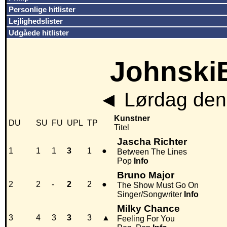
Personlige hitlister
Lejlighedslister
Udgåede hitlister
JohnskiB
◄
Lørdag den
Kunstner
DU
SU
FU
UPL
TP
Titel
Jascha Richter
1
1
1
3
1
●
Between The Lines
Pop
Info
Bruno Major
2
2
-
2
2
●
The Show Must Go On
Singer/Songwriter
Info
Milky Chance
3
4
3
3
3
▲
Feeling For You