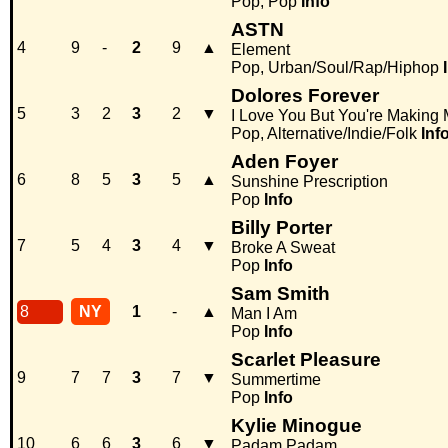
Pop, Pop
Info
ASTN
4
9
-
2
9
▲
Element
Pop, Urban/Soul/Rap/Hiphop
Dolores Forever
5
3
2
3
2
▼
I Love You But You're Making
Pop, Alternative/Indie/Folk
Inf
Aden Foyer
6
8
5
3
5
▲
Sunshine Prescription
Pop
Info
Billy Porter
7
5
4
3
4
▼
Broke A Sweat
Pop
Info
Sam Smith
8
NY
1
-
▲
Man I Am
Pop
Info
Scarlet Pleasure
9
7
7
3
7
▼
Summertime
Pop
Info
Kylie Minogue
10
6
6
3
6
▼
Padam Padam