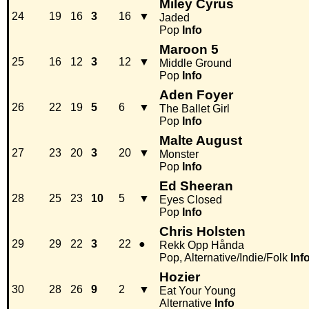
Miley Cyrus
24
19
16
3
16
▼
Jaded
Pop
Info
Maroon 5
25
16
12
3
12
▼
Middle Ground
Pop
Info
Aden Foyer
26
22
19
5
6
▼
The Ballet Girl
Pop
Info
Malte August
27
23
20
3
20
▼
Monster
Pop
Info
Ed Sheeran
28
25
23
10
5
▼
Eyes Closed
Pop
Info
Chris Holsten
29
29
22
3
22
●
Rekk Opp Hånda
Pop, Alternative/Indie/Folk
Inf
Hozier
30
28
26
9
2
▼
Eat Your Young
Alternative
Info