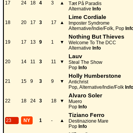
17
24
18
4
3
▲
Tæt På Paradis
Alternative
Info
Lime Cordiale
18
20
17
3
17
▲
Imposter Syndrome
Alternative/Indie/Folk, Pop
Inf
Nothing But Thieves
19
17
13
9
1
▼
Welcome To The DCC
Alternative
Info
Lauv
20
14
11
3
11
▼
Steal The Show
Pop
Info
Holly Humberstone
21
15
9
3
9
▼
Antichrist
Pop, Alternative/Indie/Folk
Inf
Alvaro Soler
22
18
24
3
18
▼
Muero
Pop
Info
Tiziano Ferro
23
NY
1
-
▲
Destinazione Mare
Pop
Info