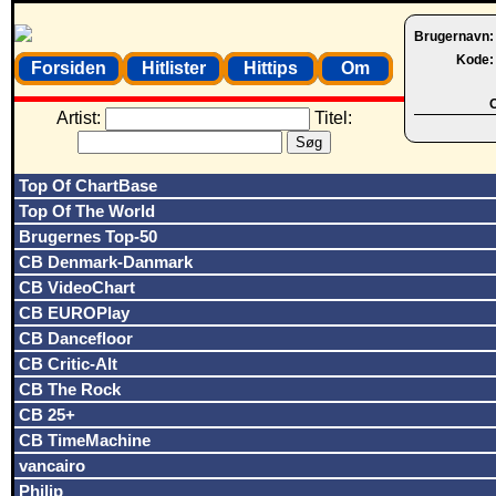
Brugernavn
Kode
Forsiden
Hitlister
Hittips
Om
O
Artist:
Titel:
Top Of ChartBase
Top Of The World
Brugernes Top-50
CB Denmark-Danmark
CB VideoChart
CB EUROPlay
CB Dancefloor
CB Critic-Alt
CB The Rock
CB 25+
CB TimeMachine
vancairo
Philip