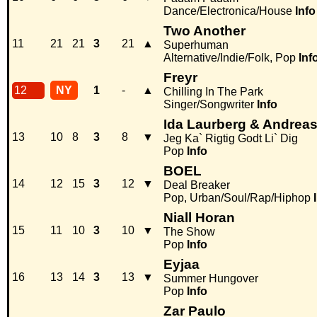
Dance/Electronica/House
Info
Two Another
11
21
21
3
21
▲
Superhuman
Alternative/Indie/Folk, Pop
Inf
Freyr
12
NY
1
-
▲
Chilling In The Park
Singer/Songwriter
Info
Ida Laurberg & Andrea
13
10
8
3
8
▼
Jeg Ka` Rigtig Godt Li` Dig
Pop
Info
BOEL
14
12
15
3
12
▼
Deal Breaker
Pop, Urban/Soul/Rap/Hiphop
Niall Horan
15
11
10
3
10
▼
The Show
Pop
Info
Eyjaa
16
13
14
3
13
▼
Summer Hungover
Pop
Info
Zar Paulo