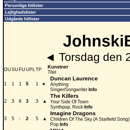
Personlige hitlister
Lejlighedslister
Udgåede hitlister
JohnskiB
◄
Torsdag den 
Kunstner
DU
SU
FU
UPL
TP
Titel
Duncan Laurence
1
1
1
5
1
●
Anything
Singer/Songwriter
Info
The Killers
2
3
6
3
3
▲
Your Side Of Town
Synthpop, Rock
Info
Imagine Dragons
3
5
-
2
5
▲
Children Of The Sky (A Starfield Song)
Pop
Info