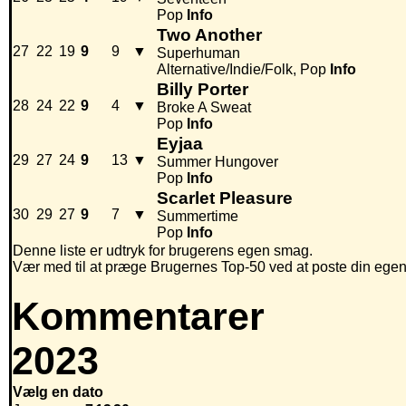
Pop
Info
Two Another
27
22
19
9
9
▼
Superhuman
Alternative/Indie/Folk, Pop
Info
Billy Porter
28
24
22
9
4
▼
Broke A Sweat
Pop
Info
Eyjaa
29
27
24
9
13
▼
Summer Hungover
Pop
Info
Scarlet Pleasure
30
29
27
9
7
▼
Summertime
Pop
Info
Denne liste er udtryk for brugerens egen smag.
Vær med til at præge Brugernes Top-50 ved at poste din egen hi
Kommentarer
2023
Vælg en dato