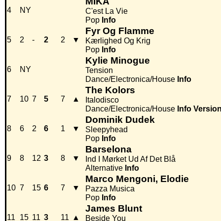
MIKA
4
NY
C'est La Vie
Pop
Info
Fyr Og Flamme
5
2
-
2
2
▼
Kærlighed Og Krig
Pop
Info
Kylie Minogue
6
NY
Tension
Dance/Electronica/House
Info
The Kolors
7
10
7
5
7
▲
Italodisco
Dance/Electronica/House
Info
Versio
Dominik Dudek
8
6
2
6
1
▼
Sleepyhead
Pop
Info
Barselona
9
8
12
3
8
▼
Ind I Mørket Ud Af Det Blå
Alternative
Info
Marco Mengoni, Elodie
10
7
15
6
7
▼
Pazza Musica
Pop
Info
James Blunt
11
15
11
3
11
▲
Beside You