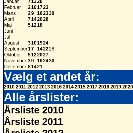
Januar
7
13
20
Februar
2
10
17
23
Marts
2
9
16
23
30
April
7
14
20
28
Maj
5
12
18
Juni
Juli
August
3
10
19
24
September
1
7
14
22
28
Oktober
5
12
20
27
November
3
9
16
24
30
December
8
14
21
Vælg et andet år:
2010
2011
2012
2013
2016
2014
2015
2017
2018
2019
2020
Alle årslister:
Årsliste 2010
Årsliste 2011