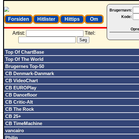
Brugernavn:
Kode:
Forsiden
Hitlister
Hittips
Om
Opret
Artist:
Titel:
Top Of ChartBase
Top Of The World
Brugernes Top-50
CB Denmark-Danmark
CB VideoChart
CB EUROPlay
CB Dancefloor
CB Critic-Alt
CB The Rock
CB 25+
CB TimeMachine
vancairo
Philip