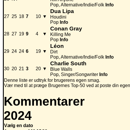
Pop, Alternative/Indie/Folk
Info
Dua Lipa
27
25
18
7
10
▼
Houdini
Pop
Info
Conan Gray
28
27
19
9
4
▼
Killing Me
Pop
Info
Léon
29
24
24
6
19
▼
Dirt
Pop, Alternative/Indie/Folk
Info
Charlie South
30
20
21
3
20
▼
Blue Walls
Pop, Singer/Songwriter
Info
Denne liste er udtryk for brugerens egen smag.
Vær med til at præge Brugernes Top-50 ved at poste din egen hi
Kommentarer
2024
Vælg en dato