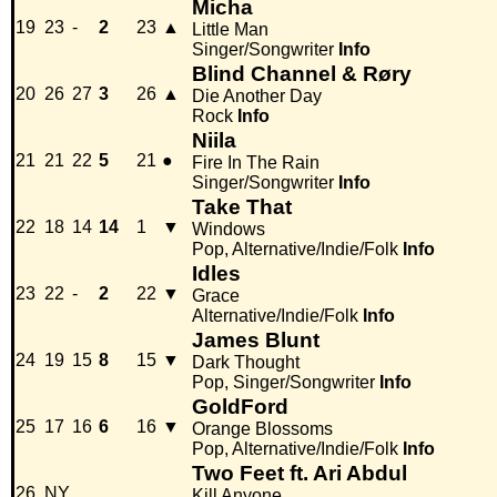
Micha
19
23
-
2
23
▲
Little Man
Singer/Songwriter
Info
Blind Channel & Røry
20
26
27
3
26
▲
Die Another Day
Rock
Info
Niila
21
21
22
5
21
●
Fire In The Rain
Singer/Songwriter
Info
Take That
22
18
14
14
1
▼
Windows
Pop, Alternative/Indie/Folk
Info
Idles
23
22
-
2
22
▼
Grace
Alternative/Indie/Folk
Info
James Blunt
24
19
15
8
15
▼
Dark Thought
Pop, Singer/Songwriter
Info
GoldFord
25
17
16
6
16
▼
Orange Blossoms
Pop, Alternative/Indie/Folk
Info
Two Feet ft. Ari Abdul
26
NY
Kill Anyone