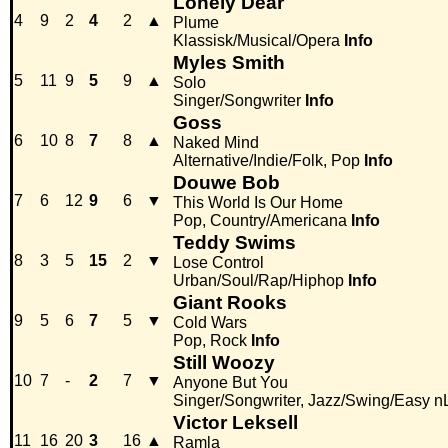
Lonely Dear
4
9
2
4
2
▲
Plume
Klassisk/Musical/Opera
Info
Myles Smith
5
11
9
5
9
▲
Solo
Singer/Songwriter
Info
Goss
6
10
8
7
8
▲
Naked Mind
Alternative/Indie/Folk, Pop
Info
Douwe Bob
7
6
12
9
6
▼
This World Is Our Home
Pop, Country/Americana
Info
Teddy Swims
8
3
5
15
2
▼
Lose Control
Urban/Soul/Rap/Hiphop
Info
Giant Rooks
9
5
6
7
5
▼
Cold Wars
Pop, Rock
Info
Still Woozy
10
7
-
2
7
▼
Anyone But You
Singer/Songwriter, Jazz/Swing/Easy n
Victor Leksell
11
16
20
3
16
▲
Ramla