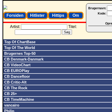
Brugernavn:
Kode:
Forsiden
Hitlister
Hittips
Om
Opret
Artist:
Titel:
Top Of ChartBase
Top Of The World
Brugernes Top-50
CB Denmark-Danmark
CB VideoChart
CB EUROPlay
CB Dancefloor
CB Critic-Alt
CB The Rock
CB 25+
CB TimeMachine
vancairo
Philip