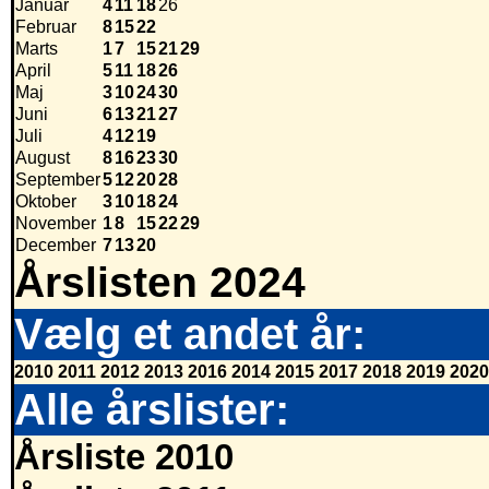
Januar
4
11
18
26
Februar
8
15
22
Marts
1
7
15
21
29
April
5
11
18
26
Maj
3
10
24
30
Juni
6
13
21
27
Juli
4
12
19
August
8
16
23
30
September
5
12
20
28
Oktober
3
10
18
24
November
1
8
15
22
29
December
7
13
20
Årslisten 2024
Vælg et andet år:
2010
2011
2012
2013
2016
2014
2015
2017
2018
2019
2020
Alle årslister:
Årsliste 2010