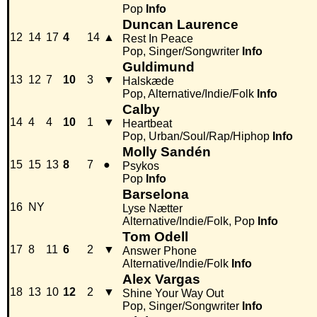
Pop
Info
Duncan Laurence
12
14
17
4
14
▲
Rest In Peace
Pop, Singer/Songwriter
Info
Guldimund
13
12
7
10
3
▼
Halskæde
Pop, Alternative/Indie/Folk
Info
Calby
14
4
4
10
1
▼
Heartbeat
Pop, Urban/Soul/Rap/Hiphop
Info
Molly Sandén
15
15
13
8
7
●
Psykos
Pop
Info
Barselona
16
NY
Lyse Nætter
Alternative/Indie/Folk, Pop
Info
Tom Odell
17
8
11
6
2
▼
Answer Phone
Alternative/Indie/Folk
Info
Alex Vargas
18
13
10
12
2
▼
Shine Your Way Out
Pop, Singer/Songwriter
Info