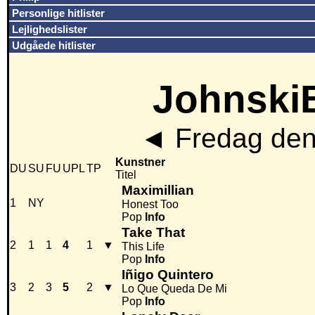
Personlige hitlister
Lejlighedslister
Udgåede hitlister
JohnskiB
◄
Fredag den
Kunstner
DU
SU
FU
UPL
TP
Titel
Maximillian
1
NY
Honest Too
Pop
Info
Take That
2
1
1
4
1
▼
This Life
Pop
Info
Iñigo Quintero
3
2
3
5
2
▼
Lo Que Queda De Mi
Pop
Info