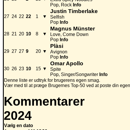
Pop, Rock
Info
Justin Timberlake
27
24
22
22
1
▼
Selfish
Pop
Info
Magnus Münster
28
21
20
10
8
▼
Love, Come Down
Pop
Info
Plàsi
29
27
27
9
20
▼
Avignon
Pop
Info
Omar Apollo
30
26
23
10
15
▼
Spite
Pop, Singer/Songwriter
Info
Denne liste er udtryk for brugerens egen smag.
Vær med til at præge Brugernes Top-50 ved at poste din egen hi
Kommentarer
2024
Vælg en dato