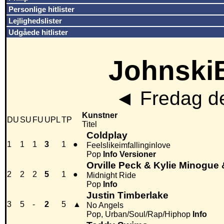
Personlige hitlister
Lejlighedslister
Udgåede hitlister
JohnskiB
◄
Fredag de
Kunstner
DU
SU
FU
UPL
TP
Titel
Coldplay
1
1
1
3
1
●
Feelslikeimfallinginlove
Pop
Info
Versioner
Orville Peck & Kylie Minogue 
2
2
2
5
1
●
Midnight Ride
Pop
Info
Justin Timberlake
3
5
-
2
5
▲
No Angels
Pop, Urban/Soul/Rap/Hiphop
Info