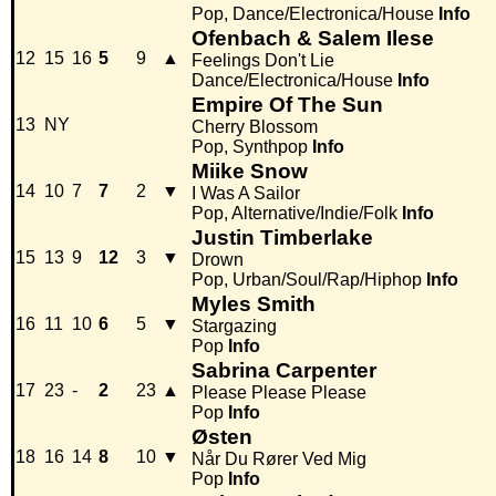
Pop, Dance/Electronica/House
Info
Ofenbach & Salem Ilese
12
15
16
5
9
▲
Feelings Don't Lie
Dance/Electronica/House
Info
Empire Of The Sun
13
NY
Cherry Blossom
Pop, Synthpop
Info
Miike Snow
14
10
7
7
2
▼
I Was A Sailor
Pop, Alternative/Indie/Folk
Info
Justin Timberlake
15
13
9
12
3
▼
Drown
Pop, Urban/Soul/Rap/Hiphop
Info
Myles Smith
16
11
10
6
5
▼
Stargazing
Pop
Info
Sabrina Carpenter
17
23
-
2
23
▲
Please Please Please
Pop
Info
Østen
18
16
14
8
10
▼
Når Du Rører Ved Mig
Pop
Info