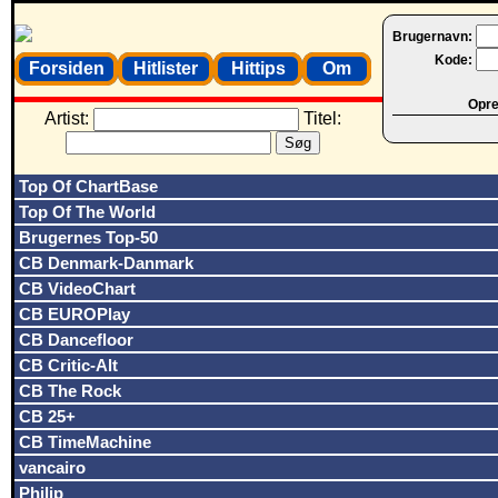
Brugernavn:
Kode:
Forsiden
Hitlister
Hittips
Om
Opret
Artist:
Titel:
Top Of ChartBase
Top Of The World
Brugernes Top-50
CB Denmark-Danmark
CB VideoChart
CB EUROPlay
CB Dancefloor
CB Critic-Alt
CB The Rock
CB 25+
CB TimeMachine
vancairo
Philip