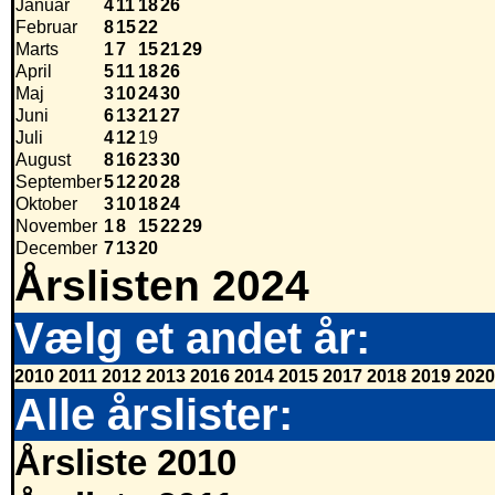
Januar
4
11
18
26
Februar
8
15
22
Marts
1
7
15
21
29
April
5
11
18
26
Maj
3
10
24
30
Juni
6
13
21
27
Juli
4
12
19
August
8
16
23
30
September
5
12
20
28
Oktober
3
10
18
24
November
1
8
15
22
29
December
7
13
20
Årslisten 2024
Vælg et andet år:
2010
2011
2012
2013
2016
2014
2015
2017
2018
2019
2020
Alle årslister:
Årsliste 2010