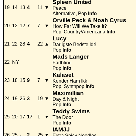
Spleen United
19
14
13
4
11
▼
Peace
Alternative, Pop
Info
Orville Peck & Noah Cyrus
20
12
12
7
7
▼
How Far Will We Take It?
Pop, Country/Americana
Info
Lucy
21
22
28
4
22
▲
Dårligste Bedste Idé
Pop
Info
Mads Langer
22
NY
Fartblind
Pop
Info
Kalaset
23
18
15
9
7
▼
Kender Ham Ikk
Pop, Synthpop
Info
Maximillian
24
19
26
3
19
▼
Day & Night
Pop
Info
Teddy Swims
25
20
17
17
1
▼
The Door
Pop
Info
IAMJJ
26
25
-
2
25
▼
Extra Spicy Noodles