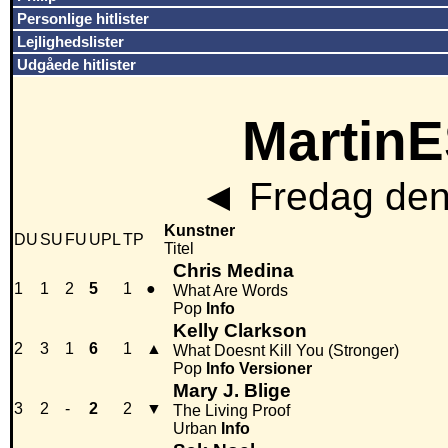
Personlige hitlister
Lejlighedslister
Udgåede hitlister
MartinE
◄
Fredag den
Kunstner
DU
SU
FU
UPL
TP
Titel
Chris Medina
1
1
2
5
1
●
What Are Words
Pop
Info
Kelly Clarkson
2
3
1
6
1
▲
What Doesnt Kill You (Stronger)
Pop
Info
Versioner
Mary J. Blige
3
2
-
2
2
▼
The Living Proof
Urban
Info