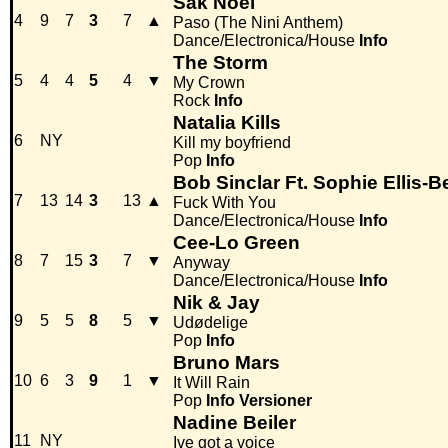
Sak Noel
4
9
7
3
7
▲
Paso (The Nini Anthem)
Dance/Electronica/House
Info
The Storm
5
4
4
5
4
▼
My Crown
Rock
Info
Natalia Kills
6
NY
Kill my boyfriend
Pop
Info
Bob Sinclar Ft. Sophie Ellis-B
7
13
14
3
13
▲
Fuck With You
Dance/Electronica/House
Info
Cee-Lo Green
8
7
15
3
7
▼
Anyway
Dance/Electronica/House
Info
Nik & Jay
9
5
5
8
5
▼
Udødelige
Pop
Info
Bruno Mars
10
6
3
9
1
▼
It Will Rain
Pop
Info
Versioner
Nadine Beiler
11
NY
Ive got a voice