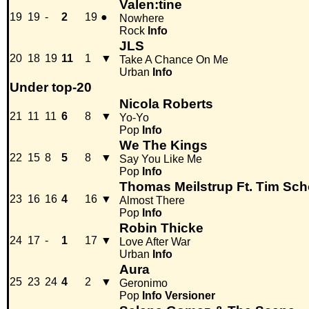
Valen:tine
19
19
-
2
19
●
Nowhere
Rock
Info
JLS
20
18
19
11
1
▼
Take A Chance On Me
Urban
Info
Under top-20
Nicola Roberts
21
11
11
6
8
▼
Yo-Yo
Pop
Info
We The Kings
22
15
8
5
8
▼
Say You Like Me
Pop
Info
Thomas Meilstrup Ft. Tim Sc
23
16
16
4
16
▼
Almost There
Pop
Info
Robin Thicke
24
17
-
1
17
▼
Love After War
Urban
Info
Aura
25
23
24
4
2
▼
Geronimo
Pop
Info
Versioner