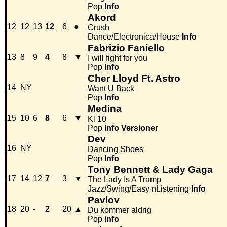
Pop
Info
Akord
12
12
13
12
6
●
Crush
Dance/Electronica/House
Info
Fabrizio Faniello
13
8
9
4
8
▼
I will fight for you
Pop
Info
Cher Lloyd Ft. Astro
14
NY
Want U Back
Pop
Info
Medina
15
10
6
8
6
▼
Kl 10
Pop
Info
Versioner
Dev
16
NY
Dancing Shoes
Pop
Info
Tony Bennett & Lady Gaga
17
14
12
7
3
▼
The Lady Is A Tramp
Jazz/Swing/Easy nListening
Info
Pavlov
18
20
-
2
20
▲
Du kommer aldrig
Pop
Info