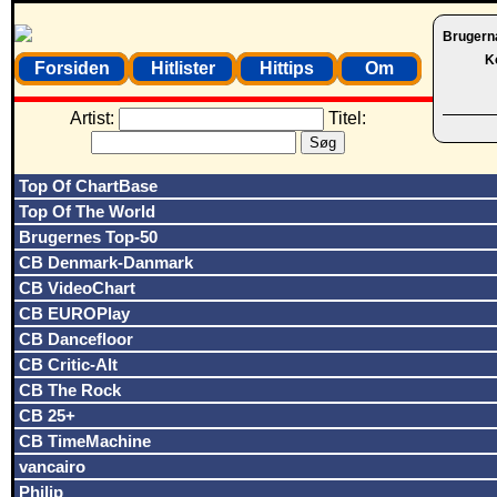
Brugern
K
Forsiden
Hitlister
Hittips
Om
Artist:
Titel:
Top Of ChartBase
Top Of The World
Brugernes Top-50
CB Denmark-Danmark
CB VideoChart
CB EUROPlay
CB Dancefloor
CB Critic-Alt
CB The Rock
CB 25+
CB TimeMachine
vancairo
Philip