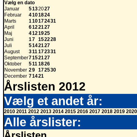
Vælg en dato
Januar
5
13
20
27
Februar
4
10
18
24
Marts
1
10
17
24
31
April
6
12
21
27
Maj
4
12
19
25
Juni
1
7
15
22
28
Juli
5
14
21
27
August
3
11
17
23
31
September
7
15
21
27
Oktober
5
11
18
26
November
2
9
17
25
30
December
7
14
21
Årslisten 2012
Vælg et andet år:
2010
2011
2012
2013
2014
2015
2016
2017
2018
2019
2020
Alle årslister:
Årslisten