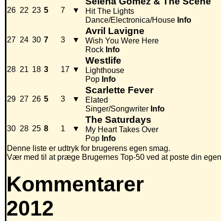
Selena Gomez & The Scene
26
22
23
5
7
▼
Hit The Lights
Dance/Electronica/House
Info
Avril Lavigne
27
24
30
7
3
▼
Wish You Were Here
Rock
Info
Westlife
28
21
18
3
17
▼
Lighthouse
Pop
Info
Scarlette Fever
29
27
26
5
3
▼
Elated
Singer/Songwriter
Info
The Saturdays
30
28
25
8
1
▼
My Heart Takes Over
Pop
Info
Denne liste er udtryk for brugerens egen smag.
Vær med til at præge Brugernes Top-50 ved at poste din egen hi
Kommentarer
2012