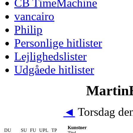
CB TimeMachine
vancairo
Philip
Personlige hitlister
Lejlighedslister
Udgåede hitlister
MartinE
◄
Torsdag den
Kunstner
DU
SU
FU
UPL
TP
Titel