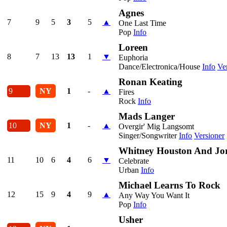
Agnes
7
9
5
3
5
▲
One Last Time
Pop
Info
Loreen
8
7
13
13
1
▼
Euphoria
Dance/Electronica/House
Info
Ve
Ronan Keating
9
NY
1
-
▲
Fires
Rock
Info
Mads Langer
10
NY
1
-
▲
Overgir' Mig Langsomt
Singer/Songwriter
Info
Versioner
Whitney Houston And Jo
11
10
6
4
6
▼
Celebrate
Urban
Info
Michael Learns To Rock
12
15
9
4
9
▲
Any Way You Want It
Pop
Info
Usher