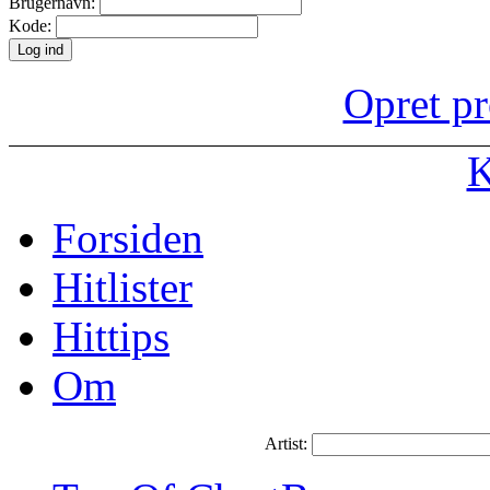
Brugernavn:
Kode:
Opret pr
K
Forsiden
Hitlister
Hittips
Om
Artist: