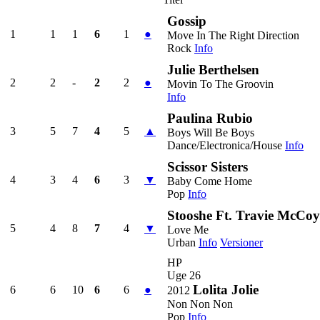
Gossip
1
1
1
6
1
●
Move In The Right Direction
Rock
Info
Julie Berthelsen
2
2
-
2
2
●
Movin To The Groovin
Info
Paulina Rubio
3
5
7
4
5
▲
Boys Will Be Boys
Dance/Electronica/House
Info
Scissor Sisters
4
3
4
6
3
▼
Baby Come Home
Pop
Info
Stooshe Ft. Travie McCoy
5
4
8
7
4
▼
Love Me
Urban
Info
Versioner
HP
Uge 26
Lolita Jolie
6
6
10
6
6
●
2012
Non Non Non
Pop
Info