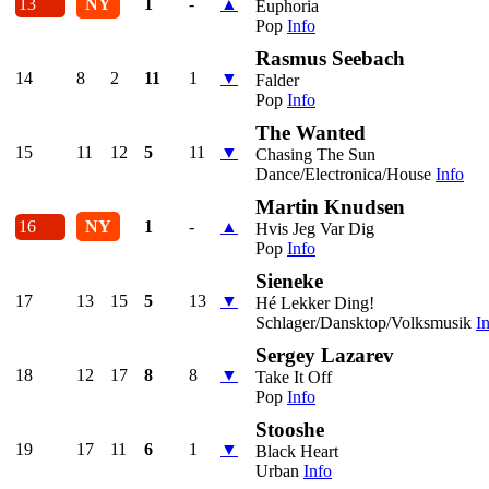
13
NY
1
-
▲
Euphoria
Pop
Info
Rasmus Seebach
14
8
2
11
1
▼
Falder
Pop
Info
The Wanted
15
11
12
5
11
▼
Chasing The Sun
Dance/Electronica/House
Info
Martin Knudsen
16
NY
1
-
▲
Hvis Jeg Var Dig
Pop
Info
Sieneke
17
13
15
5
13
▼
Hé Lekker Ding!
Schlager/Dansktop/Volksmusik
I
Sergey Lazarev
18
12
17
8
8
▼
Take It Off
Pop
Info
Stooshe
19
17
11
6
1
▼
Black Heart
Urban
Info