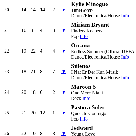
Kylie Minogue
20
14
14
14
2
▼
TimeBomb
Dance/Electronica/House
Info
Miriam Bryant
21
16
3
4
3
▼
Finders Keepers
Pop
Info
Oceana
22
19
22
4
4
▼
Endless Summer (Official UEF
Dance/Electronica/House
Info
Stilettos
23
18
21
8
7
▼
I Nat Er Der Kun Musik
Dance/Electronica/House
Info
Maroon 5
24
20
18
6
2
▼
One More Night
Rock
Info
Pastora Soler
25
21
20
12
1
▼
Quedate Conmigo
Pop
Info
Jedward
26
22
19
8
8
▼
Young Love