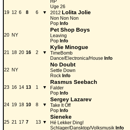
HP
Uge 26
Lolita Jolie
19
12
6
8
6
▼
2012
Non Non Non
Pop
Info
Pet Shop Boys
20
NY
Leaving
Pop
Info
Kylie Minogue
21
18
20
16
2
▼
TimeBomb
Dance/Electronica/House
Info
No Doubt
22
NY
Settle Down
Rock
Info
Rasmus Seebach
23
16
14
13
1
▼
Falder
Pop
Info
Sergey Lazarev
24
19
18
10
8
▼
Take It Off
Pop
Info
Sieneke
25
21
17
7
13
▼
Hé Lekker Ding!
Schlager/Dansktop/Volksmusik
Info