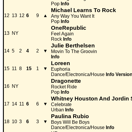
Pop
Info
Michael Learns To Rock
12
13
12
6
9
▲
Any Way You Want It
Pop
Info
OneRepublic
13
NY
Feel Again
Rock
Info
Julie Berthelsen
14
5
2
4
2
▼
Movin To The Groovin
Info
Loreen
15
11
8
15
1
▼
Euphoria
Dance/Electronica/House
Info
Versio
Dragonette
16
NY
Rocket Ride
Pop
Info
Whitney Houston And Jordin 
17
14
11
6
6
▼
Celebrate
Urban
Info
Paulina Rubio
18
10
3
6
3
▼
Boys Will Be Boys
Dance/Electronica/House
Info