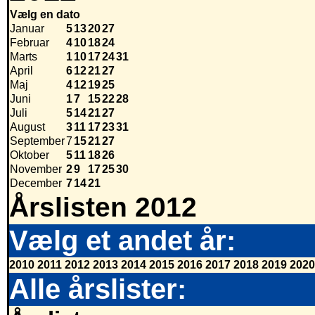
Vælg en dato
Januar
5
13
20
27
Februar
4
10
18
24
Marts
1
10
17
24
31
April
6
12
21
27
Maj
4
12
19
25
Juni
1
7
15
22
28
Juli
5
14
21
27
August
3
11
17
23
31
September
7
15
21
27
Oktober
5
11
18
26
November
2
9
17
25
30
December
7
14
21
Årslisten 2012
Vælg et andet år:
2010
2011
2012
2013
2014
2015
2016
2017
2018
2019
2020
Alle årslister: