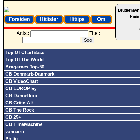
Brugernavn
Kode
Forsiden
Hitlister
Hittips
Om
Artist:
Titel:
Top Of ChartBase
Top Of The World
Brugernes Top-50
CB Denmark-Danmark
CB VideoChart
CB EUROPlay
CB Dancefloor
CB Critic-Alt
CB The Rock
CB 25+
CB TimeMachine
vancairo
Philip