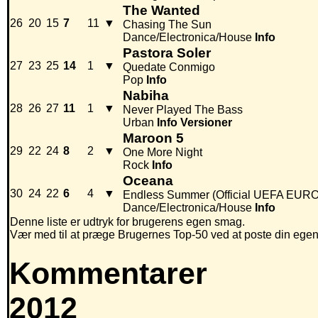
The Wanted
26
20
15
7
11
▼
Chasing The Sun
Dance/Electronica/House
Info
Pastora Soler
27
23
25
14
1
▼
Quedate Conmigo
Pop
Info
Nabiha
28
26
27
11
1
▼
Never Played The Bass
Urban
Info
Versioner
Maroon 5
29
22
24
8
2
▼
One More Night
Rock
Info
Oceana
30
24
22
6
4
▼
Endless Summer (Official UEFA EURO
Dance/Electronica/House
Info
Denne liste er udtryk for brugerens egen smag.
Vær med til at præge Brugernes Top-50 ved at poste din egen hi
Kommentarer
2012