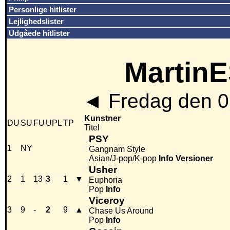
Personlige hitlister
Lejlighedslister
Udgåede hitlister
MartinE
◄
Fredag den 0
Kunstner
DU
SU
FU
UPL
TP
Titel
PSY
1
NY
Gangnam Style
Asian/J-pop/K-pop
Info
Versioner
Usher
2
1
13
3
1
▼
Euphoria
Pop
Info
Viceroy
3
9
-
2
9
▲
Chase Us Around
Pop
Info