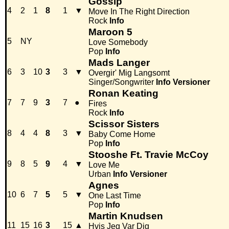
Gossip
4
2
1
8
1
▼
Move In The Right Direction
Rock
Info
Maroon 5
5
NY
Love Somebody
Pop
Info
Mads Langer
6
3
10
3
3
▼
Overgir' Mig Langsomt
Singer/Songwriter
Info
Versioner
Ronan Keating
7
7
9
3
7
●
Fires
Rock
Info
Scissor Sisters
8
4
4
8
3
▼
Baby Come Home
Pop
Info
Stooshe Ft. Travie McCoy
9
8
5
9
4
▼
Love Me
Urban
Info
Versioner
Agnes
10
6
7
5
5
▼
One Last Time
Pop
Info
Martin Knudsen
11
15
16
3
15
▲
Hvis Jeg Var Dig