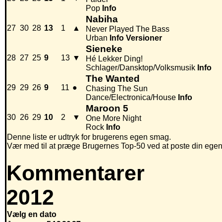
Pop
Info
Nabiha
27
30
28
13
1
▲
Never Played The Bass
Urban
Info
Versioner
Sieneke
28
27
25
9
13
▼
Hé Lekker Ding!
Schlager/Dansktop/Volksmusik
Info
The Wanted
29
29
26
9
11
●
Chasing The Sun
Dance/Electronica/House
Info
Maroon 5
30
26
29
10
2
▼
One More Night
Rock
Info
Denne liste er udtryk for brugerens egen smag.
Vær med til at præge Brugernes Top-50 ved at poste din egen hi
Kommentarer
2012
Vælg en dato