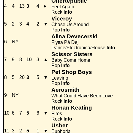
OneRepublic
4
4
13
3
4
●
Feel Again
Rock
Info
Viceroy
5
2
3
4
2
▼
Chase Us Around
Pop
Info
Alina Devecerski
6
NY
Flytta På Dej
Dance/Electronica/House
Info
Scissor Sisters
7
9
8
10
3
▲
Baby Come Home
Pop
Info
Pet Shop Boys
8
5
20
3
5
▼
Leaving
Pop
Info
Aerosmith
9
NY
What Could Have Been Love
Rock
Info
Ronan Keating
10
6
7
5
6
▼
Fires
Rock
Info
Usher
11
3
2
5
1
▼
Euphoria