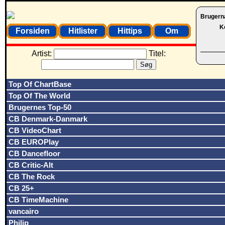
Brugern
K
Forsiden
Hitlister
Hittips
Om
Artist:
Titel:
Top Of ChartBase
Top Of The World
Brugernes Top-50
CB Denmark-Danmark
CB VideoChart
CB EUROPlay
CB Dancefloor
CB Critic-Alt
CB The Rock
CB 25+
CB TimeMachine
vancairo
Philip