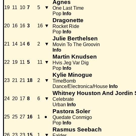
Agnes
19
11
10
7
5
▼
One Last Time
Pop
Info
Dragonette
20
16
16
3
16
▼
Rocket Ride
Pop
Info
Julie Berthelsen
21
14
14
6
2
▼
Movin To The Groovin
Info
Martin Knudsen
22
19
11
5
11
▼
Hvis Jeg Var Dig
Pop
Info
Kylie Minogue
23
21
21
18
2
▼
TimeBomb
Dance/Electronica/House
Info
Whitney Houston And Jordin 
24
20
17
8
6
▼
Celebrate
Urban
Info
Pastora Soler
25
25
27
16
1
●
Quedate Conmigo
Pop
Info
Rasmus Seebach
26
23
23
15
1
▼
Falder