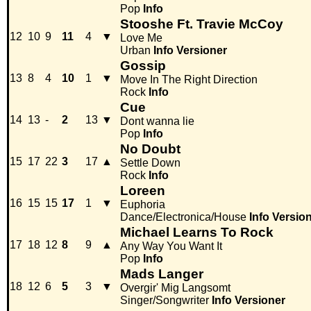
Pop
Info
Stooshe Ft. Travie McCoy
12
10
9
11
4
▼
Love Me
Urban
Info
Versioner
Gossip
13
8
4
10
1
▼
Move In The Right Direction
Rock
Info
Cue
14
13
-
2
13
▼
Dont wanna lie
Pop
Info
No Doubt
15
17
22
3
17
▲
Settle Down
Rock
Info
Loreen
16
15
15
17
1
▼
Euphoria
Dance/Electronica/House
Info
Versio
Michael Learns To Rock
17
18
12
8
9
▲
Any Way You Want It
Pop
Info
Mads Langer
18
12
6
5
3
▼
Overgir' Mig Langsomt
Singer/Songwriter
Info
Versioner