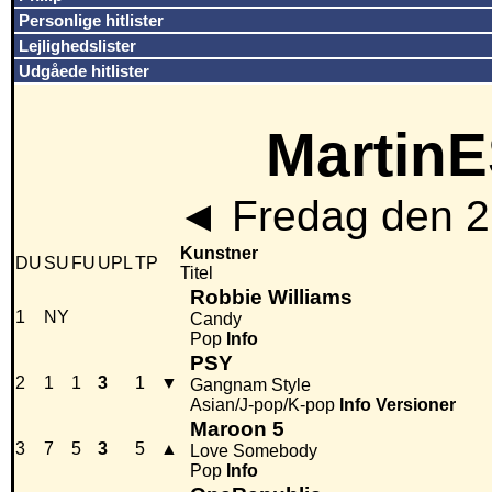
Personlige hitlister
Lejlighedslister
Udgåede hitlister
MartinE
◄
Fredag den 2
Kunstner
DU
SU
FU
UPL
TP
Titel
Robbie Williams
1
NY
Candy
Pop
Info
PSY
2
1
1
3
1
▼
Gangnam Style
Asian/J-pop/K-pop
Info
Versioner
Maroon 5
3
7
5
3
5
▲
Love Somebody
Pop
Info