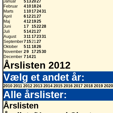
Januar
5
13
20
27
Februar
4
10
18
24
Marts
1
10
17
24
31
April
6
12
21
27
Maj
4
12
19
25
Juni
1
7
15
22
28
Juli
5
14
21
27
August
3
11
17
23
31
September
7
15
21
27
Oktober
5
11
18
26
November
2
9
17
25
30
December
7
14
21
Årslisten 2012
Vælg et andet år:
2010
2011
2012
2013
2014
2015
2016
2017
2018
2019
2020
Alle årslister:
Årslisten