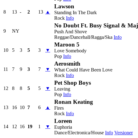
Lawson
8
13
-
2
13
▲
Standing In The Dark
Rock
Info
No Doubt Ft. Busy Signal & Maj
9
NY
Push And Shove
Reggae/Dancehall/Ragga/Ska
Info
Maroon 5
10
5
3
5
3
▼
Love Somebody
Pop
Info
Aerosmith
11
7
9
3
7
▼
What Could Have Been Love
Rock
Info
Pet Shop Boys
12
8
8
5
5
▼
Leaving
Pop
Info
Ronan Keating
13
16
10
7
6
▲
Fires
Rock
Info
Loreen
14
12
16
19
1
▼
Euphoria
Dance/Electronica/House
Info
Versioner