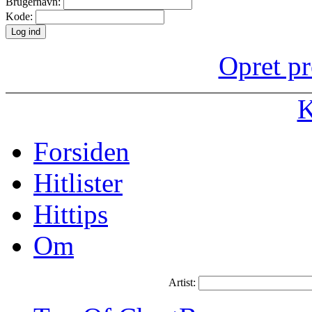
Brugernavn:
Kode:
Opret pr
K
Forsiden
Hitlister
Hittips
Om
Artist: