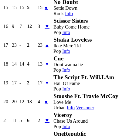
No Doubt
15
15
15
5
15
●
Settle Down
Rock
Info
Scissor Sisters
16
9
7
12
3
▼
Baby Come Home
Pop
Info
Shaka Loveless
17
23
-
2
23
▲
Ikke Mere Tid
Pop
Info
Cue
18
14
14
4
13
▼
Dont wanna lie
Pop
Info
The Script Ft. Will.I.Am
19
17
-
2
17
▼
Hall Of Fame
Pop
Info
Stooshe Ft. Travie McCoy
20
20
12
13
4
●
Love Me
Urban
Info
Versioner
Viceroy
21
11
5
6
2
▼
Chase Us Around
Pop
Info
OneRepublic