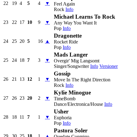
22
19
4
5
4
▼
Feel Again
Rock
Info
Michael Learns To Rock
23
22
17
10
9
▼
Any Way You Want It
Pop
Info
Dragonette
24
25
20
5
16
▲
Rocket Ride
Pop
Info
Mads Langer
25
24
18
7
3
▼
Overgir' Mig Langsomt
Singer/Songwriter
Info
Versioner
Gossip
26
21
13
12
1
▼
Move In The Right Direction
Rock
Info
Kylie Minogue
27
26
23
20
2
▼
TimeBomb
Dance/Electronica/House
Info
Usher
28
18
11
7
1
▼
Euphoria
Pop
Info
Pastora Soler
29
30
25
18
1
▲
Quedate Conmigo