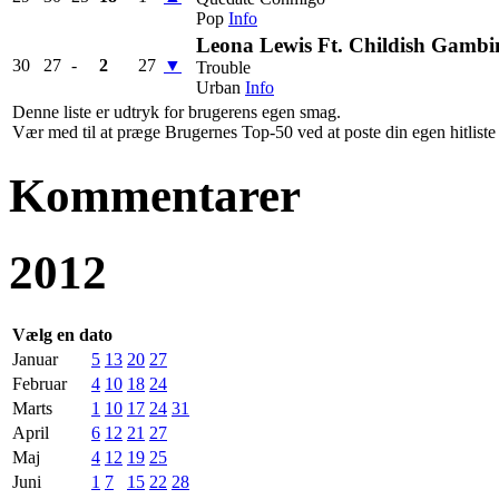
Pop
Info
Leona Lewis Ft. Childish Gambi
30
27
-
2
27
▼
Trouble
Urban
Info
Denne liste er udtryk for brugerens egen smag.
Vær med til at præge Brugernes Top-50 ved at poste din egen hitliste h
Kommentarer
2012
Vælg en dato
Januar
5
13
20
27
Februar
4
10
18
24
Marts
1
10
17
24
31
April
6
12
21
27
Maj
4
12
19
25
Juni
1
7
15
22
28