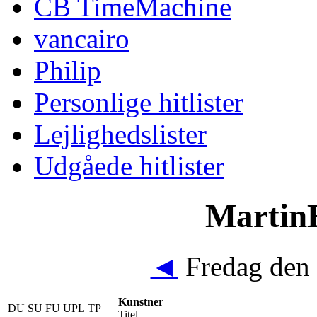
CB TimeMachine
vancairo
Philip
Personlige hitlister
Lejlighedslister
Udgåede hitlister
MartinE
◄
Fredag den 
Kunstner
DU
SU
FU
UPL
TP
Titel