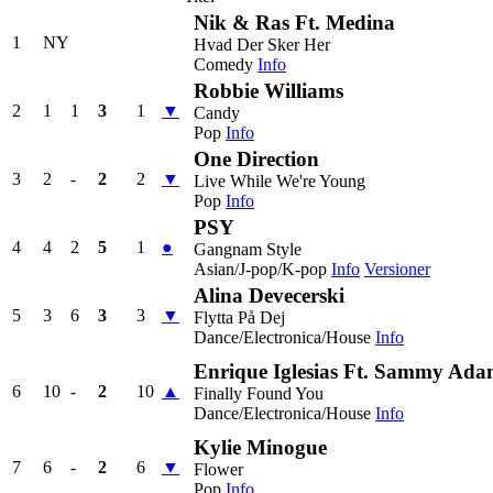
Nik & Ras Ft. Medina
1
NY
Hvad Der Sker Her
Comedy
Info
Robbie Williams
2
1
1
3
1
▼
Candy
Pop
Info
One Direction
3
2
-
2
2
▼
Live While We're Young
Pop
Info
PSY
4
4
2
5
1
●
Gangnam Style
Asian/J-pop/K-pop
Info
Versioner
Alina Devecerski
5
3
6
3
3
▼
Flytta På Dej
Dance/Electronica/House
Info
Enrique Iglesias Ft. Sammy Ada
6
10
-
2
10
▲
Finally Found You
Dance/Electronica/House
Info
Kylie Minogue
7
6
-
2
6
▼
Flower
Pop
Info