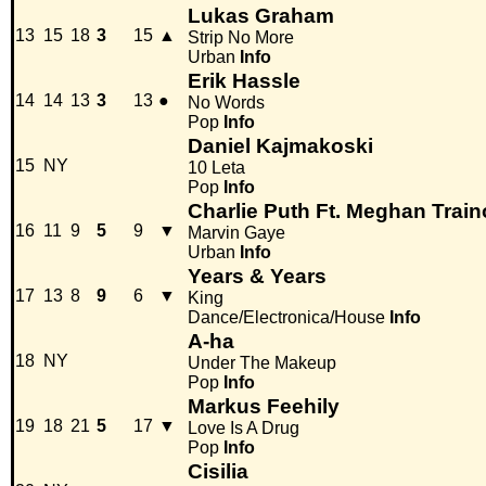
Lukas Graham
13
15
18
3
15
▲
Strip No More
Urban
Info
Erik Hassle
14
14
13
3
13
●
No Words
Pop
Info
Daniel Kajmakoski
15
NY
10 Leta
Pop
Info
Charlie Puth Ft. Meghan Train
16
11
9
5
9
▼
Marvin Gaye
Urban
Info
Years & Years
17
13
8
9
6
▼
King
Dance/Electronica/House
Info
A-ha
18
NY
Under The Makeup
Pop
Info
Markus Feehily
19
18
21
5
17
▼
Love Is A Drug
Pop
Info
Cisilia