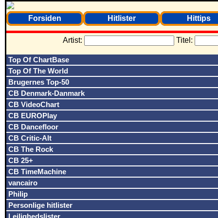
Forsiden
Hitlister
Hittips
Artist:
Titel:
Top Of ChartBase
Top Of The World
Brugernes Top-50
CB Denmark-Danmark
CB VideoChart
CB EUROPlay
CB Dancefloor
CB Critic-Alt
CB The Rock
CB 25+
CB TimeMachine
vancairo
Philip
Personlige hitlister
Lejlighedslister