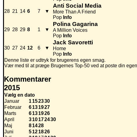
Anti Social Media
28
21
14
6
7
▼
More Than A Friend
Pop
Info
Polina Gagarina
29
28
29
8
1
▼
A Million Voices
Pop
Info
Jack Savoretti
30
27
24
12
6
▼
Home
Pop
Info
Denne liste er udtryk for brugerens egen smag.
Vær med til at præge Brugernes Top-50 ved at poste din egen hi
Kommentarer
2015
Vælg en dato
Januar
1
15
23
30
Februar
6
13
19
27
Marts
6
13
19
26
April
3
10
17
24
30
Maj
8
14
28
Juni
5
12
18
26