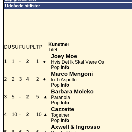
Udgåede hitlister
Kunstner
DU
SU
FU
UPL
TP
Titel
Joey Moe
1
1
-
2
1
●
Hvis Det Ik Skal Være Os
Pop
Info
Marco Mengoni
2
2
3
4
2
●
Io Ti Aspetto
Pop
Info
Barbara Moleko
3
5
-
2
5
▲
Paranoia
Pop
Info
Cazzette
4
10
-
2
10
▲
Together
Pop
Info
Axwell & Ingrosso