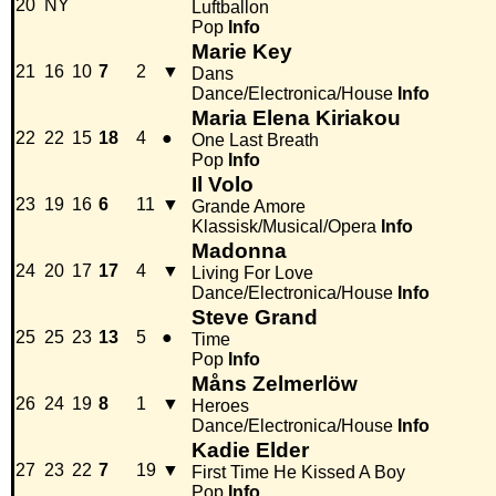
20
NY
Luftballon
Pop
Info
Marie Key
21
16
10
7
2
▼
Dans
Dance/Electronica/House
Info
Maria Elena Kiriakou
22
22
15
18
4
●
One Last Breath
Pop
Info
Il Volo
23
19
16
6
11
▼
Grande Amore
Klassisk/Musical/Opera
Info
Madonna
24
20
17
17
4
▼
Living For Love
Dance/Electronica/House
Info
Steve Grand
25
25
23
13
5
●
Time
Pop
Info
Måns Zelmerlöw
26
24
19
8
1
▼
Heroes
Dance/Electronica/House
Info
Kadie Elder
27
23
22
7
19
▼
First Time He Kissed A Boy
Pop
Info