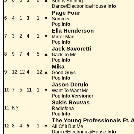
5
6
6
3
6
▲
Sun Is Shining
Dance/Electronica/House
Info
Page Four
6
4
1
3
1
▼
Sommer
Pop
Info
Ella Henderson
7
3
2
4
1
▼
Mirror Man
Pop
Info
Jack Savoretti
8
9
7
4
5
▲
Back To Me
Pop
Info
Mika
9
12
12
4
12
▲
Good Guys
Pop
Info
Jason Derulo
10
7
5
11
1
▼
Want To Want Me
Pop
Info
Versioner
Sakis Rouvas
11
NY
Radiofona
Pop
Info
The Young Professionals Ft. 
12
8
4
5
1
▼
All Of It But Me
Dance/Electronica/House
Info