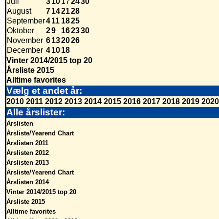
Juli
3
10
17
24
30
August
7
14
21
28
September
4
11
18
25
Oktober
2
9
16
23
30
November
6
13
20
26
December
4
10
18
Vinter 2014/2015 top 20
Årsliste 2015
Alltime favorites
Vælg et andet år:
2010
2011
2012
2013
2014
2015
2016
2017
2018
2019
2020
Alle årslister:
Årslisten
Årsliste/Yearend Chart
Årslisten 2011
Årslisten 2012
Årslisten 2013
Årsliste/Yearend Chart
Årslisten 2014
Vinter 2014/2015 top 20
Årsliste 2015
Alltime favorites