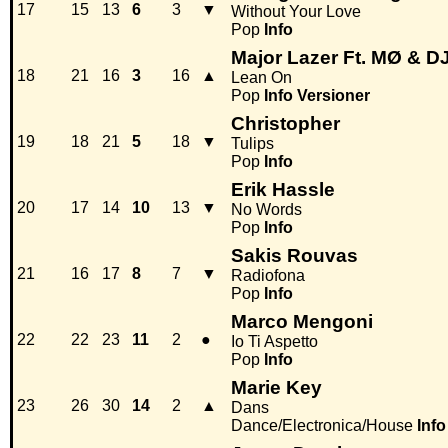
17
15
13
6
3
▼
Without Your Love
Pop
Info
Major Lazer Ft. MØ & D
18
21
16
3
16
▲
Lean On
Pop
Info
Versioner
Christopher
19
18
21
5
18
▼
Tulips
Pop
Info
Erik Hassle
20
17
14
10
13
▼
No Words
Pop
Info
Sakis Rouvas
21
16
17
8
7
▼
Radiofona
Pop
Info
Marco Mengoni
22
22
23
11
2
●
Io Ti Aspetto
Pop
Info
Marie Key
23
26
30
14
2
▲
Dans
Dance/Electronica/House
Info