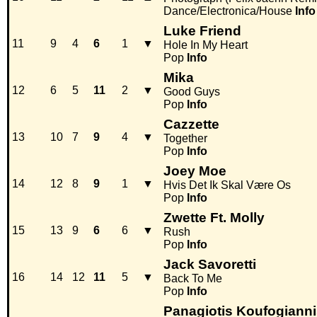
Dance/Electronica/House
Info
Luke Friend
11
9
4
6
1
▼
Hole In My Heart
Pop
Info
Mika
12
6
5
11
2
▼
Good Guys
Pop
Info
Cazzette
13
10
7
9
4
▼
Together
Pop
Info
Joey Moe
14
12
8
9
1
▼
Hvis Det Ik Skal Være Os
Pop
Info
Zwette Ft. Molly
15
13
9
6
6
▼
Rush
Pop
Info
Jack Savoretti
16
14
12
11
5
▼
Back To Me
Pop
Info
Panagiotis Koufogiann