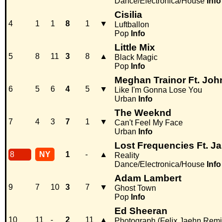
Dance/Electronica/House
Info
Cisilia
4
1
1
8
1
▼
Luftballon
Pop
Info
Little Mix
5
8
11
3
8
▲
Black Magic
Pop
Info
Meghan Trainor Ft. Jo
6
5
6
4
5
▼
Like I'm Gonna Lose You
Urban
Info
The Weeknd
7
4
3
7
1
▼
Can't Feel My Face
Urban
Info
Lost Frequencies Ft. J
8
NY
1
-
▲
Reality
Dance/Electronica/House
Info
Adam Lambert
9
7
10
3
7
▼
Ghost Town
Pop
Info
Ed Sheeran
10
11
-
2
11
▲
Photograph (Felix Jaehn Remi