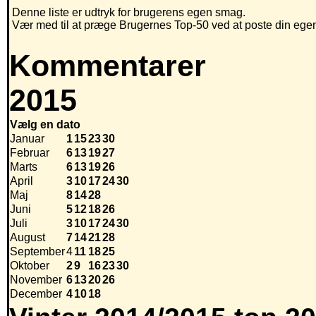
Denne liste er udtryk for brugerens egen smag.
Vær med til at præge Brugernes Top-50 ved at poste din egen h
Kommentarer
2015
Vælg en dato
Januar
1
15
23
30
Februar
6
13
19
27
Marts
6
13
19
26
April
3
10
17
24
30
Maj
8
14
28
Juni
5
12
18
26
Juli
3
10
17
24
30
August
7
14
21
28
September
4
11
18
25
Oktober
2
9
16
23
30
November
6
13
20
26
December
4
10
18