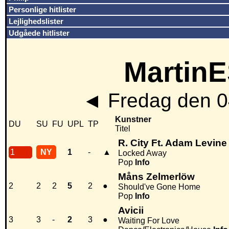
Personlige hitlister
Lejlighedslister
Udgåede hitlister
MartinE
◄
Fredag den 0
Kunstner
DU
SU
FU
UPL
TP
Titel
R. City Ft. Adam Levine
1
NY
1
-
▲
Locked Away
Pop
Info
Måns Zelmerlöw
2
2
2
5
2
●
Should've Gone Home
Pop
Info
Avicii
3
3
-
2
3
●
Waiting For Love