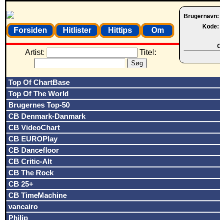
Brugernavn
Kode
Forsiden
Hitlister
Hittips
Om
O
Artist:
Titel:
Top Of ChartBase
Top Of The World
Brugernes Top-50
CB Denmark-Danmark
CB VideoChart
CB EUROPlay
CB Dancefloor
CB Critic-Alt
CB The Rock
CB 25+
CB TimeMachine
vancairo
Philip