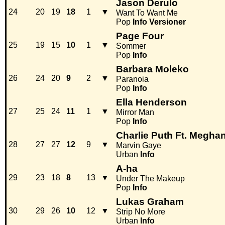
Jason Derulo
24
20
19
18
1
▼
Want To Want Me
Pop
Info
Versioner
Page Four
25
19
15
10
1
▼
Sommer
Pop
Info
Barbara Moleko
26
24
20
9
2
▼
Paranoia
Pop
Info
Ella Henderson
27
25
24
11
1
▼
Mirror Man
Pop
Info
Charlie Puth Ft. Meghan
28
27
27
12
9
▼
Marvin Gaye
Urban
Info
A-ha
29
23
18
8
13
▼
Under The Makeup
Pop
Info
Lukas Graham
30
29
26
10
12
▼
Strip No More
Urban
Info