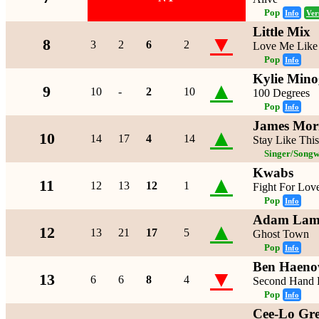
Pop
Info
Ver
Little Mix
▼
8
3
2
6
2
Love Me Like
Pop
Info
Kylie Mino
▲
9
10
-
2
10
100 Degrees
Pop
Info
James Mor
▲
10
14
17
4
14
Stay Like This
Singer/Songw
Kwabs
▲
11
12
13
12
1
Fight For Lov
Pop
Info
Adam Lam
▲
12
13
21
17
5
Ghost Town
Pop
Info
Ben Haeno
▼
13
6
6
8
4
Second Hand 
Pop
Info
Cee-Lo Gr