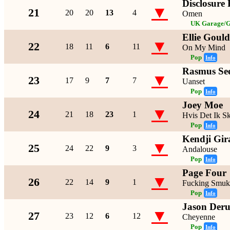
Disclosure
▼
21
20
20
13
4
Omen
UK Garage/G
Ellie Goul
▼
22
18
11
6
11
On My Mind
Pop
Info
Rasmus Se
▼
23
17
9
7
7
Uanset
Pop
Info
Joey Moe
▼
24
21
18
23
1
Hvis Det Ik S
Pop
Info
Kendji Gir
▼
25
24
22
9
3
Andalouse
Pop
Info
Page Four
▼
26
22
14
9
1
Fucking Smuk
Pop
Info
Jason Deru
▼
27
23
12
6
12
Cheyenne
Pop
Info