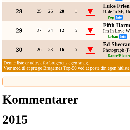
Luke Frie
▼
28
25
26
20
1
Hole In My He
Pop
Info
Fifth Har
▼
29
27
24
12
5
I'm In Love W
Urban
Info
Ed Sheera
▼
30
26
23
16
5
Photograph (F
Dance/Electr
Denne liste er udtryk for brugerens egen smag.
Vær med til at præge Brugernes Top-50 ved at poste din egen hitliste h
Kommentarer
2015