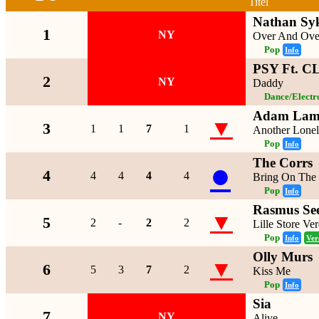
Titel
Nathan Sy
1
NY
Over And Ove
Pop
Info
PSY Ft. C
2
NY
Daddy
Dance/Electr
Adam Lam
▼
3
1
1
7
1
Another Lonel
Pop
Info
The Corrs
●
4
4
4
4
4
Bring On The
Pop
Info
Rasmus Se
▼
5
2
-
2
2
Lille Store Ve
Pop
Info
Ver
Olly Murs
▼
6
5
3
7
2
Kiss Me
Pop
Info
Sia
7
NY
Alive