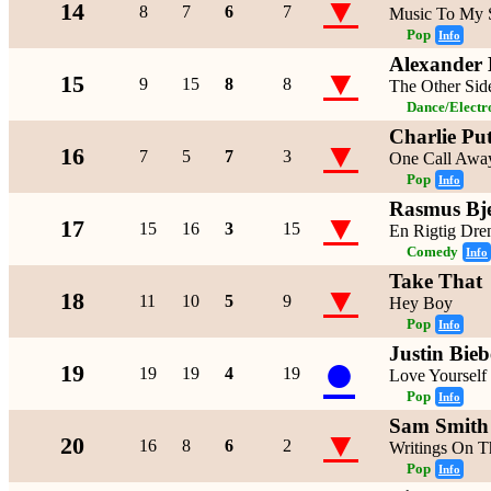
▼
14
8
7
6
7
Music To My 
Pop
Info
Alexander 
▼
15
9
15
8
8
The Other Sid
Dance/Electr
Charlie Pu
▼
16
7
5
7
3
One Call Awa
Pop
Info
Rasmus Bje
▼
17
15
16
3
15
En Rigtig Dre
Comedy
Info
Take That
▼
18
11
10
5
9
Hey Boy
Pop
Info
Justin Bieb
●
19
19
19
4
19
Love Yourself
Pop
Info
Sam Smith
▼
20
16
8
6
2
Writings On T
Pop
Info