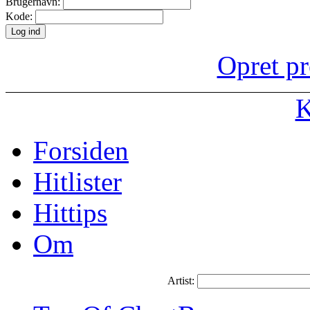
Brugernavn:
Kode:
Opret pr
K
Forsiden
Hitlister
Hittips
Om
Artist: