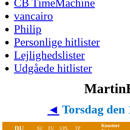
CB TimeMachine
vancairo
Philip
Personlige hitlister
Lejlighedslister
Udgåede hitlister
MartinE
◄
Torsdag den 
Kunstner
DU
SU
FU
UPL
TP