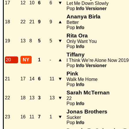
17
12
10
6
6
▼
Let Me Down Slowly
Pop
Info
Versioner
Ananya Birla
18
22
21
9
9
▲
Better
Pop
Info
Rita Ora
19
13
8
5
5
▼
Only Want You
Pop
Info
Tiffany
20
NY
1
-
▲
I Think We’re Alone Now 2019
Pop
Info
Versioner
Pink
21
17
14
6
11
▼
Walk Me Home
Pop
Info
Sarah McTernan
22
18
13
3
13
▼
22
Pop
Info
Jonas Brothers
23
16
11
7
1
▼
Sucker
Pop
Info