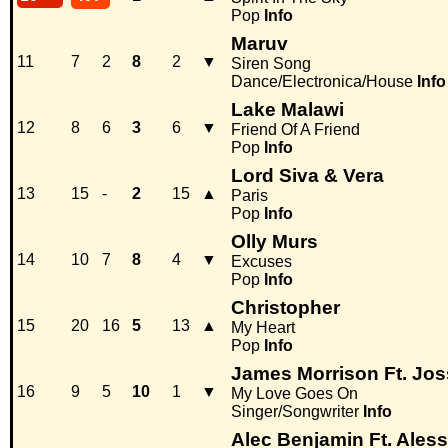
Pop
Info
Maruv
11
7
2
8
2
▼
Siren Song
Dance/Electronica/House
Info
Lake Malawi
12
8
6
3
6
▼
Friend Of A Friend
Pop
Info
Lord Siva & Vera
13
15
-
2
15
▲
Paris
Pop
Info
Olly Murs
14
10
7
8
4
▼
Excuses
Pop
Info
Christopher
15
20
16
5
13
▲
My Heart
Pop
Info
James Morrison Ft. Jos
16
9
5
10
1
▼
My Love Goes On
Singer/Songwriter
Info
Alec Benjamin Ft. Aless