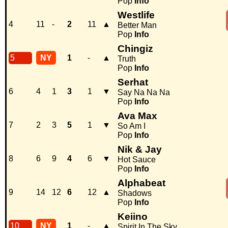
Pop
Info
Westlife
4
11
-
2
11
▲
Better Man
Pop
Info
Chingiz
5
NY
1
-
▲
Truth
Pop
Info
Serhat
6
4
1
3
1
▼
Say Na Na Na
Pop
Info
Ava Max
7
2
3
5
1
▼
So Am I
Pop
Info
Nik & Jay
8
6
9
4
6
▼
Hot Sauce
Pop
Info
Alphabeat
9
14
12
6
12
▲
Shadows
Pop
Info
Keiino
10
NY
1
-
▲
Spirit In The Sky