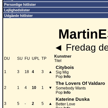
Personlige hitlister
Lejlighedslister
Udgåede hitlister
MartinE
◄
Fredag de
Kunstner
DU
SU
FU
UPL
TP
Titel
Citybois
1
3
18
4
3
▲
Sig Mig
Pop
Info
The Lovers Of Valdaro
2
1
4
10
1
▼
Somebody Wants
Pop
Info
Katerine Duska
3
5
-
2
5
▲
Better Love