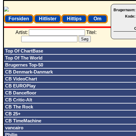
Brugernavn
Kode
Forsiden
Hitlister
Hittips
Om
O
Artist:
Titel:
Top Of ChartBase
Top Of The World
Brugernes Top-50
CB Denmark-Danmark
CB VideoChart
CB EUROPlay
CB Dancefloor
CB Critic-Alt
CB The Rock
CB 25+
CB TimeMachine
vancairo
Philip