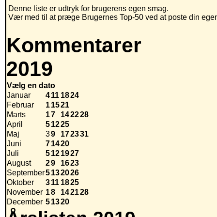
Denne liste er udtryk for brugerens egen smag.
Vær med til at præge Brugernes Top-50 ved at poste din egen h
Kommentarer
2019
Vælg en dato
Januar
4
11
18
24
Februar
1
15
21
Marts
1
7
14
22
28
April
5
12
25
Maj
3
9
17
23
31
Juni
7
14
20
Juli
5
12
19
27
August
2
9
16
23
September
5
13
20
26
Oktober
3
11
18
25
November
1
8
14
21
28
December
5
13
20