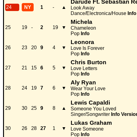
Darude Ft. Sebastian 
24
NY
1
-
▲
Look Away
Dance/Electronica/House
Info
Michela
25
19
-
2
19
▼
Chameleon
Pop
Info
Leonora
26
23
20
9
4
▼
Love Is Forever
Pop
Info
Chris Burton
27
21
15
6
5
▼
Love Letters
Pop
Info
Aly Ryan
28
24
19
7
6
▼
Wear Your Love
Pop
Info
Lewis Capaldi
29
30
25
9
8
▲
Someone You Loved
Singer/Songwriter
Info
Versio
Lukas Graham
30
26
28
27
1
▼
Love Someone
Pop
Info