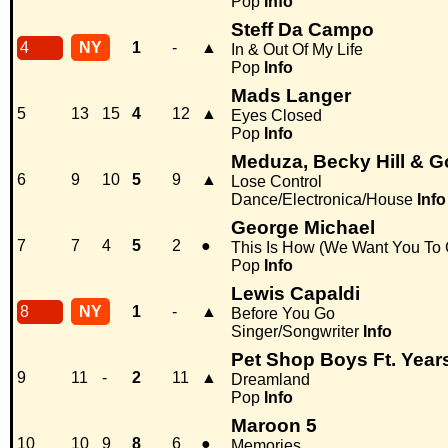
Pop
Info
Steff Da Campo
4
NY
1
-
▲
In & Out Of My Life
Pop
Info
Mads Langer
5
13
15
4
12
▲
Eyes Closed
Pop
Info
Meduza, Becky Hill & 
6
9
10
5
9
▲
Lose Control
Dance/Electronica/House
Info
George Michael
7
7
4
5
2
●
This Is How (We Want You To 
Pop
Info
Lewis Capaldi
8
NY
1
-
▲
Before You Go
Singer/Songwriter
Info
Pet Shop Boys Ft. Year
9
11
-
2
11
▲
Dreamland
Pop
Info
Maroon 5
10
10
9
8
6
●
Memories