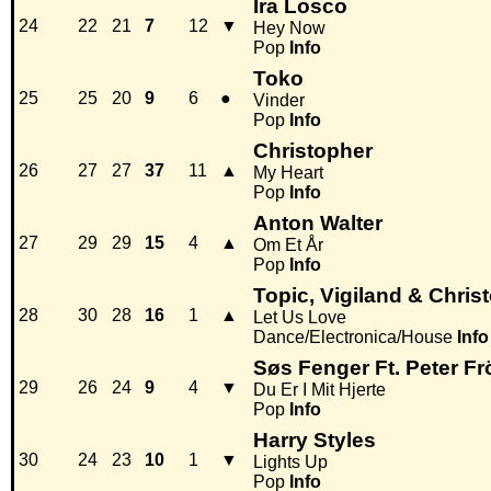
Ira Losco
24
22
21
7
12
▼
Hey Now
Pop
Info
Toko
25
25
20
9
6
●
Vinder
Pop
Info
Christopher
26
27
27
37
11
▲
My Heart
Pop
Info
Anton Walter
27
29
29
15
4
▲
Om Et År
Pop
Info
Topic, Vigiland & Chris
28
30
28
16
1
▲
Let Us Love
Dance/Electronica/House
Info
Søs Fenger Ft. Peter Fr
29
26
24
9
4
▼
Du Er I Mit Hjerte
Pop
Info
Harry Styles
30
24
23
10
1
▼
Lights Up
Pop
Info