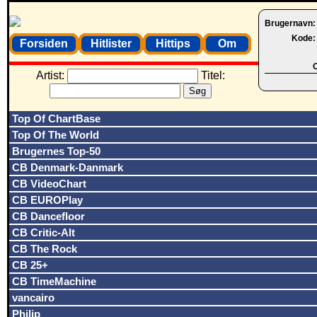
Brugernavn
Kode
Forsiden
Hitlister
Hittips
Om
O
Artist:
Titel:
Top Of ChartBase
Top Of The World
Brugernes Top-50
CB Denmark-Danmark
CB VideoChart
CB EUROPlay
CB Dancefloor
CB Critic-Alt
CB The Rock
CB 25+
CB TimeMachine
vancairo
Philip