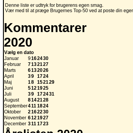
Denne liste er udtryk for brugerens egen smag.
Vær med til at præge Brugernes Top-50 ved at poste din egen h
Kommentarer
2020
Vælg en dato
Januar
9
16
24
30
Februar
7
13
21
27
Marts
6
13
20
26
April
3
9
17
24
Maj
1
8
15
21
29
Juni
5
12
19
25
Juli
3
9
17
24
31
August
8
14
21
28
September
4
11
18
24
Oktober
2
16
22
30
November
6
12
19
27
December
3
11
17
23