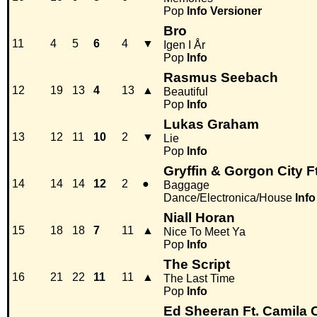
Pop
Info
Versioner
Bro
11
4
5
6
4
▼
Igen I År
Pop
Info
Rasmus Seebach
12
19
13
4
13
▲
Beautiful
Pop
Info
Lukas Graham
13
12
11
10
2
▼
Lie
Pop
Info
Gryffin & Gorgon City 
14
14
14
12
2
●
Baggage
Dance/Electronica/House
Info
Niall Horan
15
18
18
7
11
▲
Nice To Meet Ya
Pop
Info
The Script
16
21
22
11
11
▲
The Last Time
Pop
Info
Ed Sheeran Ft. Camila 