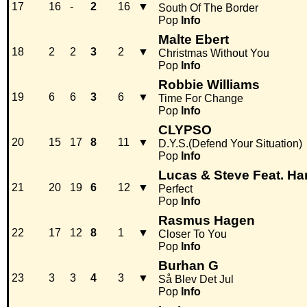
17
16
-
2
16
▼
South Of The Border
Pop
Info
Malte Ebert
18
2
2
3
2
▼
Christmas Without You
Pop
Info
Robbie Williams
19
6
6
3
6
▼
Time For Change
Pop
Info
CLYPSO
20
15
17
8
11
▼
D.Y.S.(Defend Your Situation)
Pop
Info
Lucas & Steve Feat. Ha
21
20
19
6
12
▼
Perfect
Pop
Info
Rasmus Hagen
22
17
12
8
1
▼
Closer To You
Pop
Info
Burhan G
23
3
3
4
3
▼
Så Blev Det Jul
Pop
Info