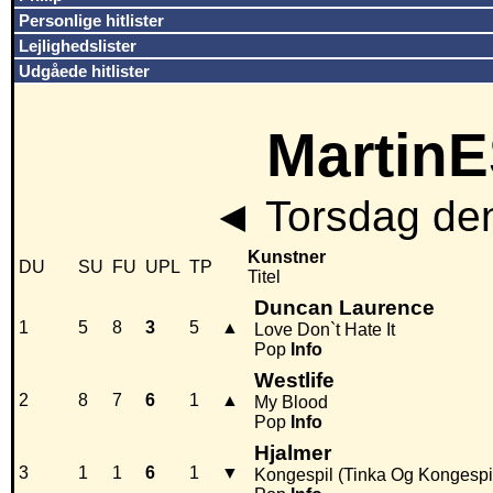
Personlige hitlister
Lejlighedslister
Udgåede hitlister
MartinE
◄
Torsdag den
Kunstner
DU
SU
FU
UPL
TP
Titel
Duncan Laurence
1
5
8
3
5
▲
Love Don`t Hate It
Pop
Info
Westlife
2
8
7
6
1
▲
My Blood
Pop
Info
Hjalmer
3
1
1
6
1
▼
Kongespil (Tinka Og Kongespil