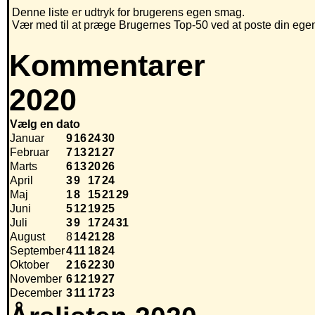
Denne liste er udtryk for brugerens egen smag.
Vær med til at præge Brugernes Top-50 ved at poste din egen h
Kommentarer
2020
Vælg en dato
Januar
9
16
24
30
Februar
7
13
21
27
Marts
6
13
20
26
April
3
9
17
24
Maj
1
8
15
21
29
Juni
5
12
19
25
Juli
3
9
17
24
31
August
8
14
21
28
September
4
11
18
24
Oktober
2
16
22
30
November
6
12
19
27
December
3
11
17
23