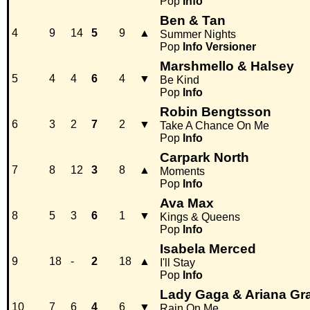
Pop
Info
Ben & Tan
4
9
14
5
9
▲
Summer Nights
Pop
Info
Versioner
Marshmello & Halsey
5
4
4
6
4
▼
Be Kind
Pop
Info
Robin Bengtsson
6
3
2
7
2
▼
Take A Chance On Me
Pop
Info
Carpark North
7
8
12
3
8
▲
Moments
Pop
Info
Ava Max
8
5
3
6
1
▼
Kings & Queens
Pop
Info
Isabela Merced
9
18
-
2
18
▲
I'll Stay
Pop
Info
Lady Gaga & Ariana Gr
10
7
6
4
6
▼
Rain On Me