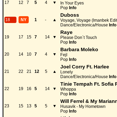
17
12
7
5
4
▼
In Your Eyes
Pop
Info
Duboss
18
NY
1
-
▲
Voyage, Voyage (Imanbek Edit
Dance/Electronica/House
Info
Raye
19
17
15
7
14
▼
Please Don`t Touch
Pop
Info
Barbara Moleko
20
14
10
7
4
▼
Fejl
Pop
Info
Joel Corry Ft. Harlee
21
22
21
12
5
▲
Lonely
Dance/Electronica/House
Info
Tinie Tempah Ft. Sofia
22
19
16
5
14
▼
Whoppa
Pop
Info
Will Ferrel & My Marian
23
15
13
5
5
▼
Husavik - My Hometown
Pop
Info