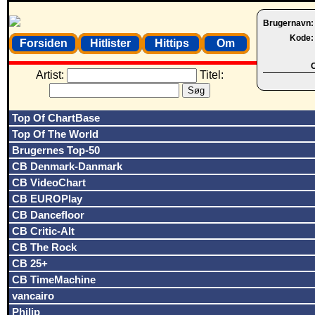
Brugernavn
Kode
Forsiden
Hitlister
Hittips
Om
O
Artist:
Titel:
Top Of ChartBase
Top Of The World
Brugernes Top-50
CB Denmark-Danmark
CB VideoChart
CB EUROPlay
CB Dancefloor
CB Critic-Alt
CB The Rock
CB 25+
CB TimeMachine
vancairo
Philip