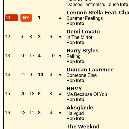
Dance/Electronica/House
Info
Lennon Stella Feat. Cha
11
NY
1
-
▲
Summer Feelings
Pop
Info
Demi Lovato
12
6
8
3
6
▼
In The Mirror
Pop
Info
Harry Styles
13
10
17
4
10
▼
Falling
Pop
Info
Duncan Laurence
14
11
9
10
4
▼
Someone Else
Pop
Info
HRVY
15
20
18
6
8
▲
Me Because Of You
Pop
Info
Aksglæde
16
13
11
8
4
▼
Halvgud
Pop
Info
The Weeknd