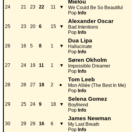
Mielou
24
21
23
22
11
▼
We Could Be So Beautiful
Pop
Info
Alexander Oscar
25
23
20
6
15
▼
Bad Intentions
Pop
Info
Dua Lipa
26
16
5
8
1
▼
Hallucinate
Pop
Info
Søren Okholm
27
24
19
11
1
▼
Impossible Dreamer
Pop
Info
Tom Leeb
28
28
27
18
2
●
Mon Alliée (The Best In Me)
Pop
Info
Selena Gomez
29
25
24
9
18
▼
Boyfriend
Pop
Info
James Newman
30
29
29
16
6
▼
My Last Breath
Pop
Info