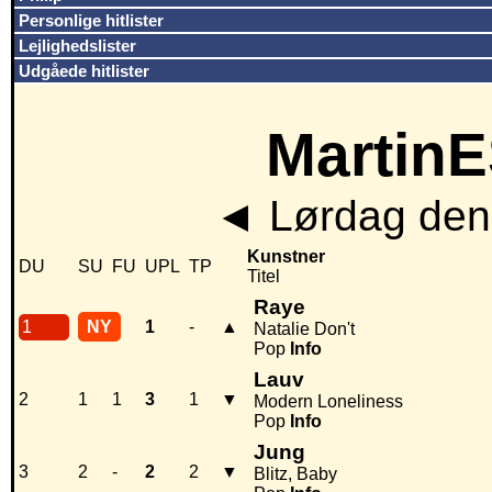
Personlige hitlister
Lejlighedslister
Udgåede hitlister
MartinE
◄
Lørdag den
Kunstner
DU
SU
FU
UPL
TP
Titel
Raye
1
NY
1
-
▲
Natalie Don't
Pop
Info
Lauv
2
1
1
3
1
▼
Modern Loneliness
Pop
Info
Jung
3
2
-
2
2
▼
Blitz, Baby