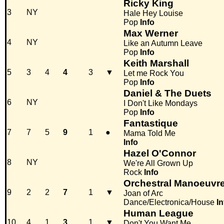
Ricky King
3
NY
Hale Hey Louise
Pop
Info
Max Werner
4
NY
Like an Autumn Leave
Pop
Info
Keith Marshall
5
3
4
4
3
▼
Let me Rock You
Pop
Info
Daniel & The Duets
6
NY
I Don't Like Mondays
Pop
Info
Fantastique
7
7
5
9
1
●
Mama Told Me
Info
Hazel O'Connor
8
NY
We're All Grown Up
Rock
Info
Orchestral Manoeuvre
9
2
2
7
1
▼
Joan of Arc
Dance/Electronica/House
In
Human League
10
4
1
3
1
▼
Don't You Want Me