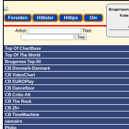
Brugernavn
Kode
Forsiden
Hitlister
Hittips
Om
Artist:
Titel:
Top Of ChartBase
Top Of The World
Brugernes Top-50
CB Denmark-Danmark
CB VideoChart
CB EUROPlay
CB Dancefloor
CB Critic-Alt
CB The Rock
CB 25+
CB TimeMachine
vancairo
Philip