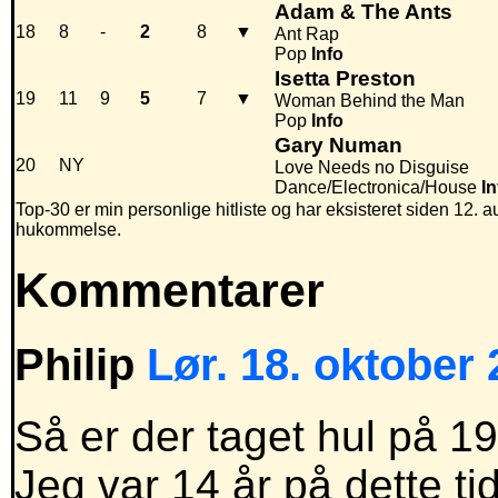
Adam & The Ants
18
8
-
2
8
▼
Ant Rap
Pop
Info
Isetta Preston
19
11
9
5
7
▼
Woman Behind the Man
Pop
Info
Gary Numan
20
NY
Love Needs no Disguise
Dance/Electronica/House
In
Top-30 er min personlige hitliste og har eksisteret siden 12. au
hukommelse.
Kommentarer
Philip
Lør. 18. oktober 
Så er der taget hul på 1
Jeg var 14 år på dette ti