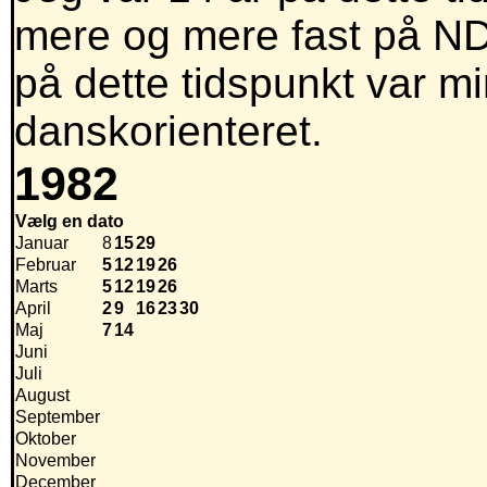
mere og mere fast på NDR
på dette tidspunkt var 
danskorienteret.
1982
Vælg en dato
Januar
8
15
29
Februar
5
12
19
26
Marts
5
12
19
26
April
2
9
16
23
30
Maj
7
14
Juni
Juli
August
September
Oktober
November
December