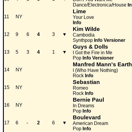
Dance/Electronica/House
In
Lime
11
NY
Your Love
Info
Kim Wilde
12
9
6
4
3
▼
Cambodia
Synthpop
Info
Versioner
Guys & Dolls
13
5
3
4
1
▼
I Got the Fire in Me
Pop
Info
Versioner
Manfred Mann's Eart
14
NY
I (Who Have Nothing)
Rock
Info
Sebastian
15
NY
Romeo
Rock
Info
Bernie Paul
16
NY
In Dreams
Pop
Info
Boulevard
17
6
-
2
6
▼
American Dream
Pop
Info