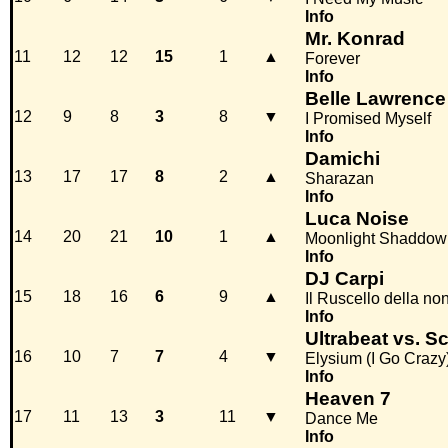
Info
Mr. Konrad
11
12
12
15
1
▲
Forever
Info
Belle Lawrence
12
9
8
3
8
▼
I Promised Myself
Info
Damichi
13
17
17
8
2
▲
Sharazan
Info
Luca Noise
14
20
21
10
1
▲
Moonlight Shaddow
Info
DJ Carpi
15
18
16
6
9
▲
Il Ruscello della n
Info
Ultrabeat vs. S
16
10
7
7
4
▼
Elysium (I Go Crazy
Info
Heaven 7
17
11
13
3
11
▼
Dance Me
Info