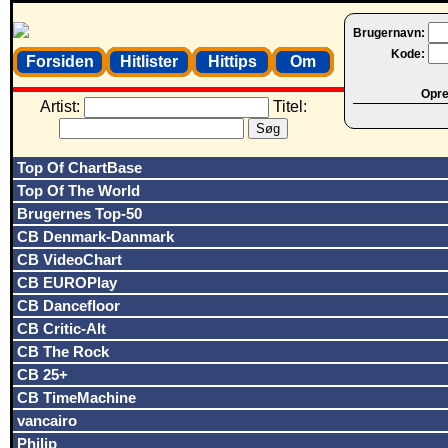
Brugernavn:
Kode:
Forsiden
Hitlister
Hittips
Om
Opret
Artist:
Titel:
Top Of ChartBase
Top Of The World
Brugernes Top-50
CB Denmark-Danmark
CB VideoChart
CB EUROPlay
CB Dancefloor
CB Critic-Alt
CB The Rock
CB 25+
CB TimeMachine
vancairo
Philip