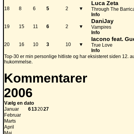
Luca Zeta
18
8
6
5
2
▼
Through The Barric
Info
DaniJay
19
15
11
6
2
▼
Vampires
Info
Iacono feat. Gu
20
16
10
3
10
▼
True Love
Info
Top-30 er min personlige hitliste og har eksisteret siden 12. au
hukommelse.
Kommentarer
2006
Vælg en dato
Januar
6
13
20
27
Februar
Marts
April
Maj