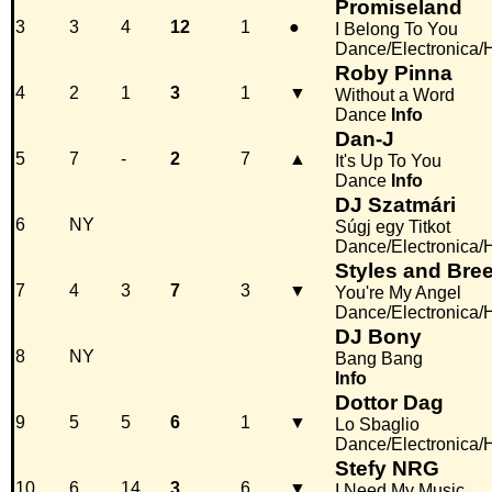
Promiseland
3
3
4
12
1
●
I Belong To You
Dance/Electronica/
Roby Pinna
4
2
1
3
1
▼
Without a Word
Dance
Info
Dan-J
5
7
-
2
7
▲
It's Up To You
Dance
Info
DJ Szatmári
6
NY
Súgj egy Titkot
Dance/Electronica/
Styles and Bre
7
4
3
7
3
▼
You're My Angel
Dance/Electronica/
DJ Bony
8
NY
Bang Bang
Info
Dottor Dag
9
5
5
6
1
▼
Lo Sbaglio
Dance/Electronica/
Stefy NRG
10
6
14
3
6
▼
I Need My Music