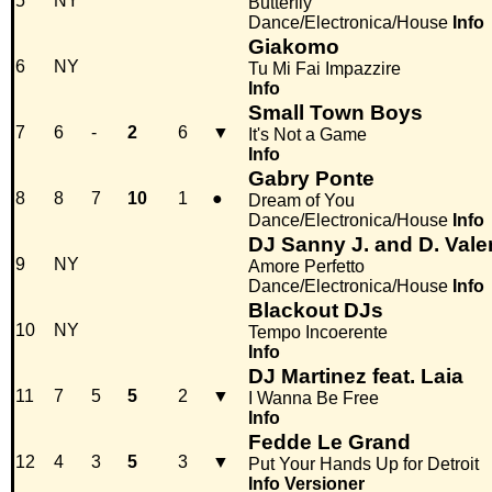
5
NY
Butterfly
Dance/Electronica/House
Info
Giakomo
6
NY
Tu Mi Fai Impazzire
Info
Small Town Boys
7
6
-
2
6
▼
It's Not a Game
Info
Gabry Ponte
8
8
7
10
1
●
Dream of You
Dance/Electronica/House
Info
DJ Sanny J. and D. Vale
9
NY
Amore Perfetto
Dance/Electronica/House
Info
Blackout DJs
10
NY
Tempo Incoerente
Info
DJ Martinez feat. Laia
11
7
5
5
2
▼
I Wanna Be Free
Info
Fedde Le Grand
12
4
3
5
3
▼
Put Your Hands Up for Detroit
Info
Versioner