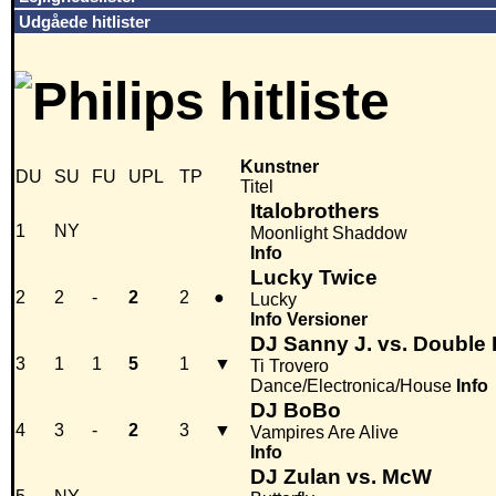
Udgåede hitlister
Kunstner
DU
SU
FU
UPL
TP
Titel
Italobrothers
1
NY
Moonlight Shaddow
Info
Lucky Twice
2
2
-
2
2
●
Lucky
Info
Versioner
DJ Sanny J. vs. Double 
3
1
1
5
1
▼
Ti Trovero
Dance/Electronica/House
Info
DJ BoBo
4
3
-
2
3
▼
Vampires Are Alive
Info
DJ Zulan vs. McW