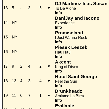
DJ Martinez feat. Susan
13
5
-
2
5
▼
To Be Alone
Info
DaniJay and Iacono
14
NY
Experience
Info
Promiseland
15
NY
I Just Wanna Rock
Info
Piesek Leszek
16
NY
Hau Hau
Info
Akcent
17
9
2
4
2
▼
King of Disco
Info
Hotel Saint George
18
13
4
3
4
▼
Feel the Sun
Info
Drunkheadz
19
11
6
7
1
▼
Amiamo La Birra
Info
Evilfable