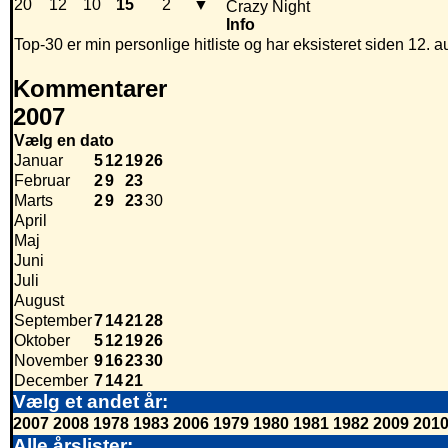
20
12
10
15
2
▼
Crazy Night
Info
Top-30 er min personlige hitliste og har eksisteret siden 12. a
Kommentarer
2007
Vælg en dato
Januar
5
12
19
26
Februar
2
9
23
Marts
2
9
23
30
April
Maj
Juni
Juli
August
September
7
14
21
28
Oktober
5
12
19
26
November
9
16
23
30
December
7
14
21
Vælg et andet år:
2007
2008
1978
1983
2006
1979
1980
1981
1982
2009
201
Alle årslister: