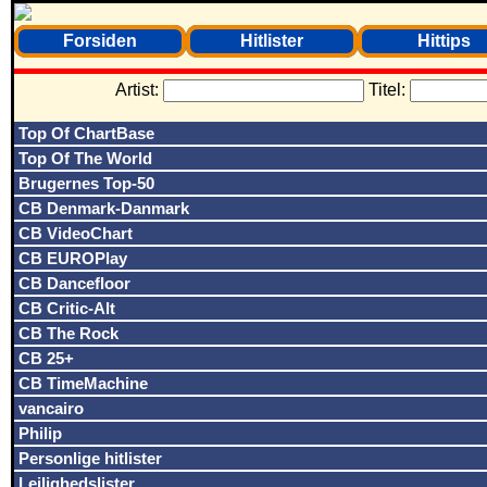
Forsiden
Hitlister
Hittips
Artist:
Titel:
Top Of ChartBase
Top Of The World
Brugernes Top-50
CB Denmark-Danmark
CB VideoChart
CB EUROPlay
CB Dancefloor
CB Critic-Alt
CB The Rock
CB 25+
CB TimeMachine
vancairo
Philip
Personlige hitlister
Lejlighedslister