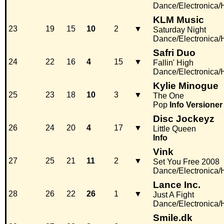
Dance/Electronica
KLM Music
23
19
15
10
2
▼
Saturday Night
Dance/Electronica
Safri Duo
24
22
16
4
15
▼
Fallin' High
Dance/Electronica
Kylie Minogue
25
23
18
10
3
▼
The One
Pop
Info
Versioner
Disc Jockeyz
26
24
20
4
17
▼
Little Queen
Info
Vink
27
25
21
11
2
▼
Set You Free 2008
Dance/Electronica
Lance Inc.
28
26
22
26
1
▼
Just A Fight
Dance/Electronica
Smile.dk