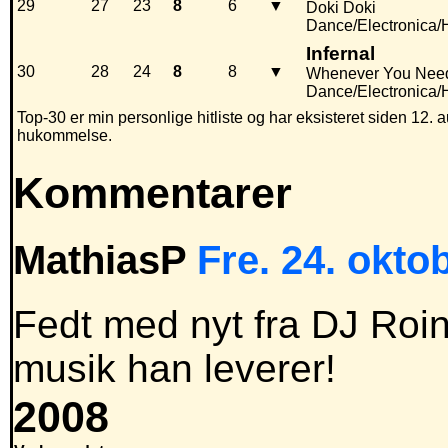
29
27
23
8
6
▼
Doki Doki
Dance/Electronica
Infernal
30
28
24
8
8
▼
Whenever You Nee
Dance/Electronica
Top-30 er min personlige hitliste og har eksisteret siden 12. a
hukommelse.
Kommentarer
MathiasP
Fre. 24. okto
Fedt med nyt fra DJ Roine
musik han leverer!
2008