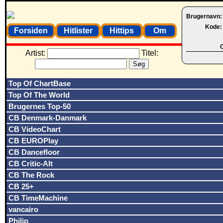
Brugernavn
Kode
Forsiden
Hitlister
Hittips
Om
O
Artist:
Titel:
Top Of ChartBase
Top Of The World
Brugernes Top-50
CB Denmark-Danmark
CB VideoChart
CB EUROPlay
CB Dancefloor
CB Critic-Alt
CB The Rock
CB 25+
CB TimeMachine
vancairo
Philip