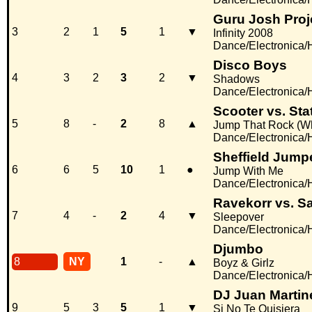
Guru Josh Proj
3
2
1
5
1
▼
Infinity 2008
Dance/Electronica
Disco Boys
4
3
2
3
2
▼
Shadows
Dance/Electronica
Scooter vs. St
5
8
-
2
8
▲
Jump That Rock (W
Dance/Electronica
Sheffield Jump
6
6
5
10
1
●
Jump With Me
Dance/Electronica
Ravekorr vs. S
7
4
-
2
4
▼
Sleepover
Dance/Electronica
Djumbo
8
NY
1
-
▲
Boyz & Girlz
Dance/Electronica
DJ Juan Martin
9
5
3
5
1
▼
Si No Te Quisiera