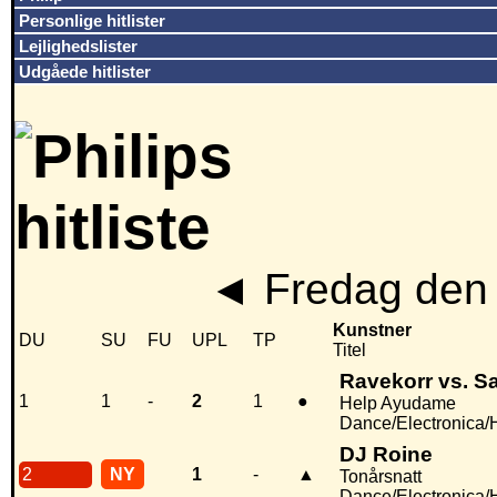
Personlige hitlister
Lejlighedslister
Udgåede hitlister
◄
Fredag den 
Kunstner
DU
SU
FU
UPL
TP
Titel
Ravekorr vs. S
1
1
-
2
1
●
Help Ayudame
Dance/Electronica
DJ Roine
2
NY
1
-
▲
Tonårsnatt
Dance/Electronica