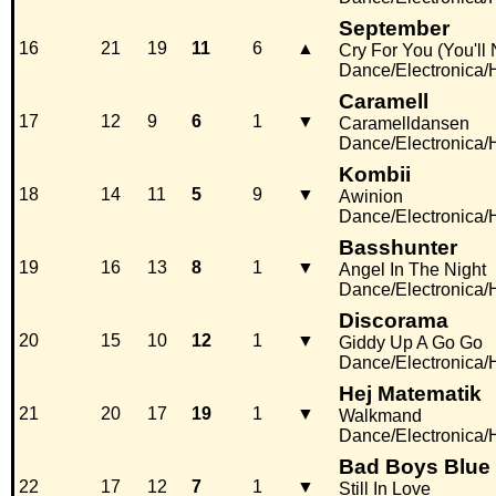
September
16
21
19
11
6
▲
Cry For You (You'll
Dance/Electronica
Caramell
17
12
9
6
1
▼
Caramelldansen
Dance/Electronica
Kombii
18
14
11
5
9
▼
Awinion
Dance/Electronica
Basshunter
19
16
13
8
1
▼
Angel In The Night
Dance/Electronica
Discorama
20
15
10
12
1
▼
Giddy Up A Go Go
Dance/Electronica
Hej Matematik
21
20
17
19
1
▼
Walkmand
Dance/Electronica
Bad Boys Blue
22
17
12
7
1
▼
Still In Love