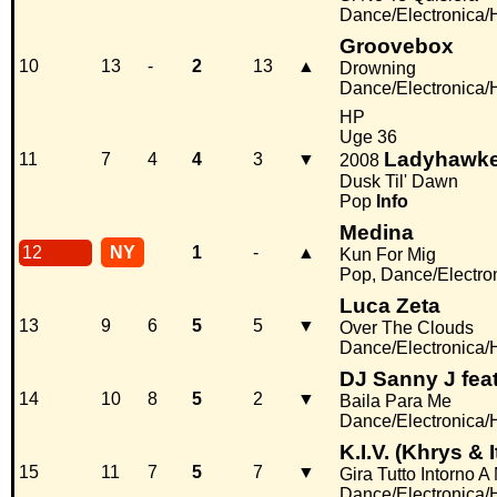
Dance/Electronica
Groovebox
10
13
-
2
13
▲
Drowning
Dance/Electronica
HP
Uge 36
Ladyhawk
11
7
4
4
3
▼
2008
Dusk Til' Dawn
Pop
Info
Medina
12
NY
1
-
▲
Kun For Mig
Pop, Dance/Electro
Luca Zeta
13
9
6
5
5
▼
Over The Clouds
Dance/Electronica
DJ Sanny J feat
14
10
8
5
2
▼
Baila Para Me
Dance/Electronica
K.I.V. (Khrys & 
15
11
7
5
7
▼
Gira Tutto Intorno A
Dance/Electronica