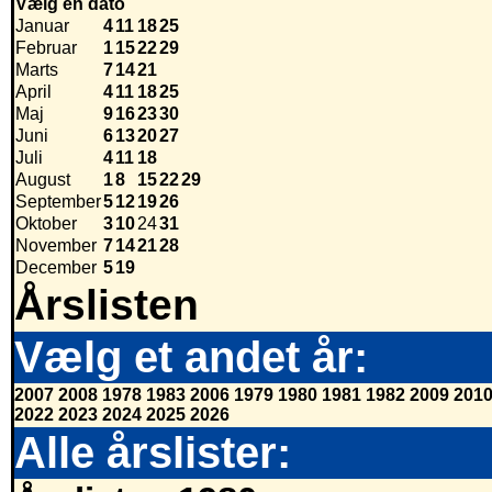
Vælg en dato
Januar
4
11
18
25
Februar
1
15
22
29
Marts
7
14
21
April
4
11
18
25
Maj
9
16
23
30
Juni
6
13
20
27
Juli
4
11
18
August
1
8
15
22
29
September
5
12
19
26
Oktober
3
10
24
31
November
7
14
21
28
December
5
19
Årslisten
Vælg et andet år:
2007
2008
1978
1983
2006
1979
1980
1981
1982
2009
201
2022
2023
2024
2025
2026
Alle årslister: