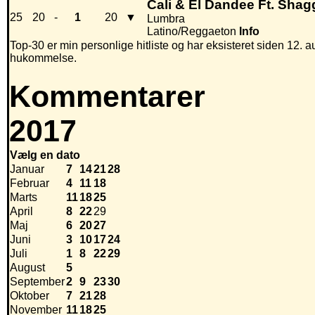
Cali & El Dandee Ft. Shag
25
20
-
1
20
▼
Lumbra
Latino/Reggaeton
Info
Top-30 er min personlige hitliste og har eksisteret siden 12. au
hukommelse.
Kommentarer
2017
Vælg en dato
Januar
7
14
21
28
Februar
4
11
18
Marts
11
18
25
April
8
22
29
Maj
6
20
27
Juni
3
10
17
24
Juli
1
8
22
29
August
5
September
2
9
23
30
Oktober
7
21
28
November
11
18
25