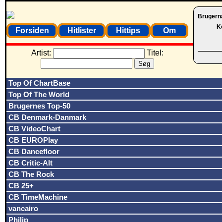
Brugern
K
Forsiden
Hitlister
Hittips
Om
Artist:
Titel:
Top Of ChartBase
Top Of The World
Brugernes Top-50
CB Denmark-Danmark
CB VideoChart
CB EUROPlay
CB Dancefloor
CB Critic-Alt
CB The Rock
CB 25+
CB TimeMachine
vancairo
Philip