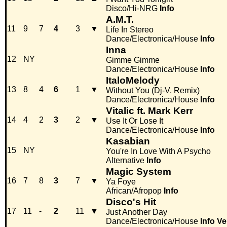
Disco/Hi-NRG
Info
A.M.T.
11
9
7
4
3
▼
Life In Stereo
Dance/Electronica/House
Info
Inna
12
NY
Gimme Gimme
Dance/Electronica/House
Info
ItaloMelody
13
8
4
6
1
▼
Without You (Dj-V. Remix)
Dance/Electronica/House
Info
Vitalic ft. Mark Kerr
14
4
2
3
2
▼
Use It Or Lose It
Dance/Electronica/House
Info
Kasabian
15
NY
You're In Love With A Psycho
Alternative
Info
Magic System
16
7
8
3
7
▼
Ya Foye
African/Afropop
Info
Disco's Hit
17
11
-
2
11
▼
Just Another Day
Dance/Electronica/House
Info
Ve