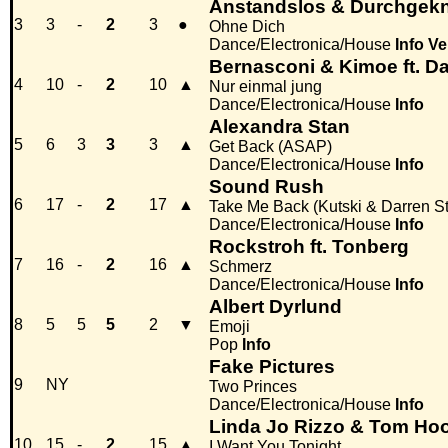
Anstandslos & Durchgekn
3
3
-
2
3
●
Ohne Dich
Dance/Electronica/House
Info
Ve
Bernasconi & Kimoe ft. D
4
10
-
2
10
▲
Nur einmal jung
Dance/Electronica/House
Info
Alexandra Stan
5
6
3
3
3
▲
Get Back (ASAP)
Dance/Electronica/House
Info
Sound Rush
6
17
-
2
17
▲
Take Me Back (Kutski & Darren S
Dance/Electronica/House
Info
Rockstroh ft. Tonberg
7
16
-
2
16
▲
Schmerz
Dance/Electronica/House
Info
Albert Dyrlund
8
5
5
5
2
▼
Emoji
Pop
Info
Fake Pictures
9
NY
Two Princes
Dance/Electronica/House
Info
Linda Jo Rizzo & Tom Ho
10
15
-
2
15
▲
I Want You Tonight