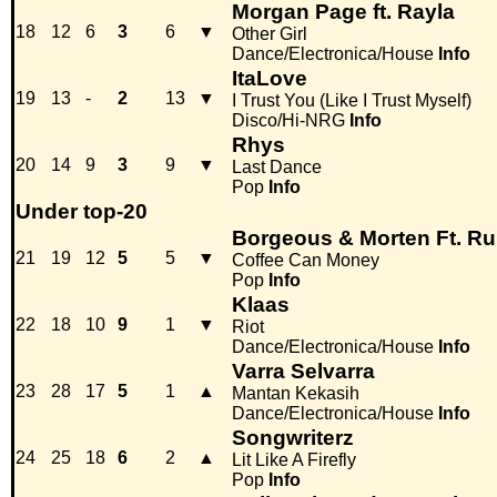
Morgan Page ft. Rayla
18
12
6
3
6
▼
Other Girl
Dance/Electronica/House
Info
ItaLove
19
13
-
2
13
▼
I Trust You (Like I Trust Myself)
Disco/Hi-NRG
Info
Rhys
20
14
9
3
9
▼
Last Dance
Pop
Info
Under top-20
Borgeous & Morten Ft. R
21
19
12
5
5
▼
Coffee Can Money
Pop
Info
Klaas
22
18
10
9
1
▼
Riot
Dance/Electronica/House
Info
Varra Selvarra
23
28
17
5
1
▲
Mantan Kekasih
Dance/Electronica/House
Info
Songwriterz
24
25
18
6
2
▲
Lit Like A Firefly
Pop
Info