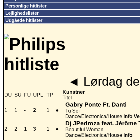
Personlige hitlister
Lejlighedslister
Udgåede hitlister
◄
Lørdag den
Kunstner
DU
SU
FU
UPL
TP
Titel
Gabry Ponte Ft. Danti
1
1
-
2
1
●
Tu Sei
Dance/Electronica/House
Info
Ve
Dj JPedroza feat. Jérôme
2
2
1
3
1
●
Beautiful Woman
Dance/Electronica/House
Info