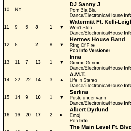
DJ Sanny J
10
NY
Pom Bla Bla
Dance/Electronica/House
Inf
Watermät Ft. Kelli-Leig
11
9
6
8
1
▼
Won't Stop
Dance/Electronica/House
Inf
Hermes House Band
12
8
-
2
8
▼
Ring Of Fire
Pop
Info
Versioner
Inna
13
11
7
13
1
▼
Gimme Gimme
Dance/Electronica/House
Inf
A.M.T.
14
22
22
14
3
▲
Life In Stereo
Dance/Electronica/House
Inf
Serlina
15
14
9
10
1
▼
Puste under vann
Dance/Electronica/House
Inf
Albert Dyrlund
16
16
20
17
2
●
Emoji
Pop
Info
The Main Level Ft. Blv