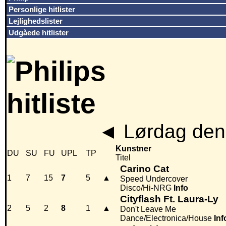
Personlige hitlister
Lejlighedslister
Udgåede hitlister
◄
Lørdag den
Kunstner
DU
SU
FU
UPL
TP
Titel
Carino Cat
1
7
15
7
5
▲
Speed Undercover
Disco/Hi-NRG
Info
Cityflash Ft. Laura-Ly
2
5
2
8
1
▲
Don't Leave Me
Dance/Electronica/House
Inf