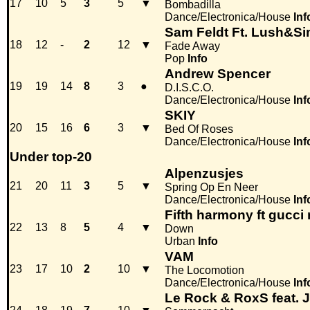
17
10
5
3
5
▼
Bombadilla
Dance/Electronica/House
Inf
Sam Feldt Ft. Lush&Si
18
12
-
2
12
▼
Fade Away
Pop
Info
Andrew Spencer
19
19
14
8
3
●
D.I.S.C.O.
Dance/Electronica/House
Inf
SKIY
20
15
16
6
3
▼
Bed Of Roses
Dance/Electronica/House
Inf
Under top-20
Alpenzusjes
21
20
11
3
5
▼
Spring Op En Neer
Dance/Electronica/House
Inf
Fifth harmony ft gucci
22
13
8
5
4
▼
Down
Urban
Info
VAM
23
17
10
2
10
▼
The Locomotion
Dance/Electronica/House
Inf
Le Rock & RoxS feat. 