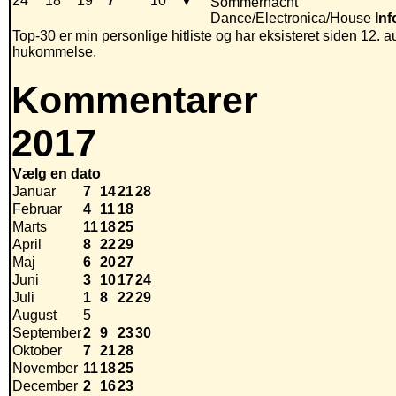
24
18
19
7
10
▼
Sommernacht
Dance/Electronica/House
Inf
Top-30 er min personlige hitliste og har eksisteret siden 12. au
hukommelse.
Kommentarer
2017
Vælg en dato
Januar
7
14
21
28
Februar
4
11
18
Marts
11
18
25
April
8
22
29
Maj
6
20
27
Juni
3
10
17
24
Juli
1
8
22
29
August
5
September
2
9
23
30
Oktober
7
21
28
November
11
18
25
December
2
16
23