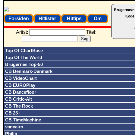
Brugernavn
Kode
Forsiden
Hitlister
Hittips
Om
Artist:
Titel:
Top Of ChartBase
Top Of The World
Brugernes Top-50
CB Denmark-Danmark
CB VideoChart
CB EUROPlay
CB Dancefloor
CB Critic-Alt
CB The Rock
CB 25+
CB TimeMachine
vancairo
Philip