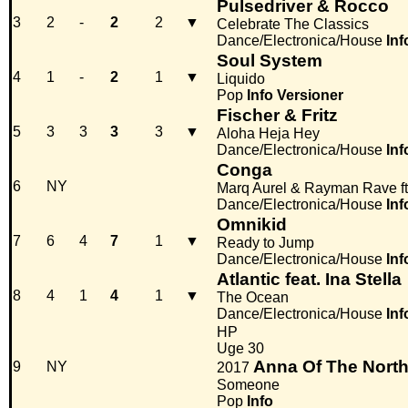
Pulsedriver & Rocco
3
2
-
2
2
▼
Celebrate The Classics
Dance/Electronica/House
Inf
Soul System
4
1
-
2
1
▼
Liquido
Pop
Info
Versioner
Fischer & Fritz
5
3
3
3
3
▼
Aloha Heja Hey
Dance/Electronica/House
Inf
Conga
6
NY
Marq Aurel & Rayman Rave ft
Dance/Electronica/House
Inf
Omnikid
7
6
4
7
1
▼
Ready to Jump
Dance/Electronica/House
Inf
Atlantic feat. Ina Stella
8
4
1
4
1
▼
The Ocean
Dance/Electronica/House
Inf
HP
Uge 30
Anna Of The Nort
9
NY
2017
Someone
Pop
Info