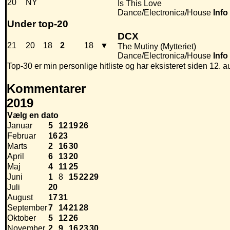
20
NY
Is This Love
Dance/Electronica/House
Info
Under top-20
DCX
21
20
18
2
18
▼
The Mutiny (Mytteriet)
Dance/Electronica/House
Info
Top-30 er min personlige hitliste og har eksisteret siden 12. a
Kommentarer
2019
Vælg en dato
Januar
5
12
19
26
Februar
16
23
Marts
2
16
30
April
6
13
20
Maj
4
11
25
Juni
1
8
15
22
29
Juli
20
August
17
31
September
7
14
21
28
Oktober
5
12
26
November
2
9
16
23
30