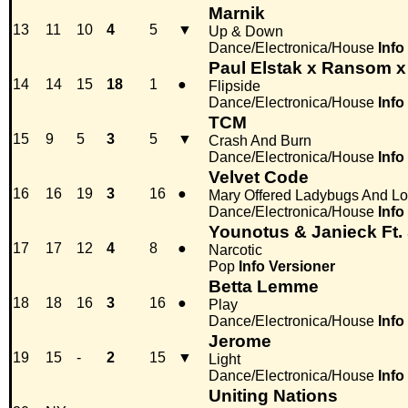
Marnik
13
11
10
4
5
▼
Up & Down
Dance/Electronica/House
Info
Paul Elstak x Ransom 
14
14
15
18
1
●
Flipside
Dance/Electronica/House
Info
TCM
15
9
5
3
5
▼
Crash And Burn
Dance/Electronica/House
Info
Velvet Code
16
16
19
3
16
●
Mary Offered Ladybugs And L
Dance/Electronica/House
Info
Younotus & Janieck Ft.
17
17
12
4
8
●
Narcotic
Pop
Info
Versioner
Betta Lemme
18
18
16
3
16
●
Play
Dance/Electronica/House
Info
Jerome
19
15
-
2
15
▼
Light
Dance/Electronica/House
Info
Uniting Nations