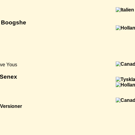
x Boogshe
ove Yous
 Senex
Versioner