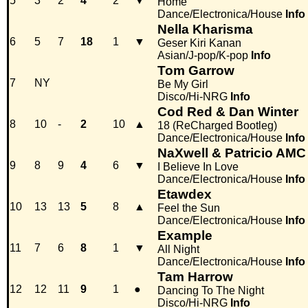
5
3
2
4
2
▼
Home
Dance/Electronica/House
Info
Nella Kharisma
6
5
7
18
1
▼
Geser Kiri Kanan
Asian/J-pop/K-pop
Info
Tom Garrow
7
NY
Be My Girl
Disco/Hi-NRG
Info
Cod Red & Dan Winter
8
10
-
2
10
▲
18 (ReCharged Bootleg)
Dance/Electronica/House
Info
NaXwell & Patricio AMC
9
8
9
4
6
▼
I Believe In Love
Dance/Electronica/House
Info
Etawdex
10
13
13
5
8
▲
Feel the Sun
Dance/Electronica/House
Info
Example
11
7
6
8
1
▼
All Night
Dance/Electronica/House
Info
Tam Harrow
12
12
11
9
1
●
Dancing To The Night
Disco/Hi-NRG
Info