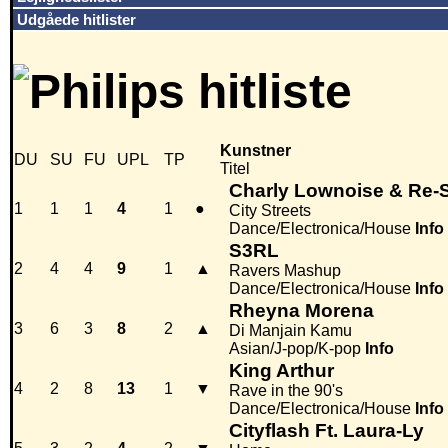
Udgåede hitlister
Kunstner
DU
SU
FU
UPL
TP
Titel
Charly Lownoise & Re-S
1
1
1
4
1
●
City Streets
Dance/Electronica/House
Info
S3RL
2
4
4
9
1
▲
Ravers Mashup
Dance/Electronica/House
Info
Rheyna Morena
3
6
3
8
2
▲
Di Manjain Kamu
Asian/J-pop/K-pop
Info
King Arthur
4
2
8
13
1
▼
Rave in the 90's
Dance/Electronica/House
Info
Cityflash Ft. Laura-Ly