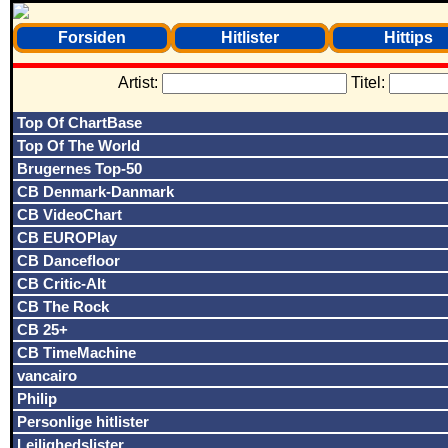
Forsiden
Hitlister
Hittips
Artist:
Titel:
Top Of ChartBase
Top Of The World
Brugernes Top-50
CB Denmark-Danmark
CB VideoChart
CB EUROPlay
CB Dancefloor
CB Critic-Alt
CB The Rock
CB 25+
CB TimeMachine
vancairo
Philip
Personlige hitlister
Lejlighedslister