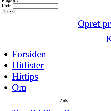
Brugernavn:
Kode:
Opret pr
K
Forsiden
Hitlister
Hittips
Om
Artist: