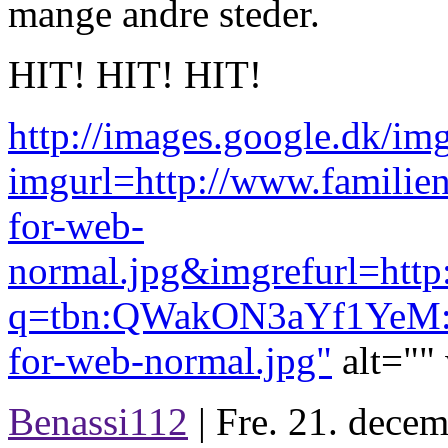
mange andre steder.
HIT! HIT! HIT!
http://images.google.dk/im
imgurl=http://www.famil
for-web-
normal.jpg&imgrefurl=
q=tbn:QWakON3aYf1YeM:h
for-web-normal.jpg"
alt=""
Benassi112
| Fre. 21. dece