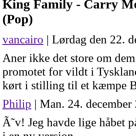
King Family -
Carry M
(Pop)
vancairo
| Lørdag den 22. d
Aner ikke det store om dem 
promotet for vildt i Tyskla
kørt i stilling til et kæmpe B
Philip
| Man. 24. december 
Ã˜v! Jeg havde lige håbet p
i en ny version.