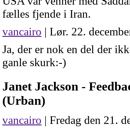
USA var venner med Saddam
fælles fjende i Iran.
vancairo
| Lør. 22. decembe
Ja, der er nok en del der ik
ganle skurk:-)
Janet Jackson -
Feedba
(Urban)
vancairo
| Fredag den 21. d