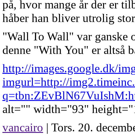
på, hvor mange år der er til
håber han bliver utrolig stor
"Wall To Wall" var ganske o
denne "With You" er altså b
http://images.google.dk/im
imgurl=http://img2.tim
q=tbn:ZEvBlN67VuIshM:http
alt="" width="93" height="
vancairo
| Tors. 20. decemb