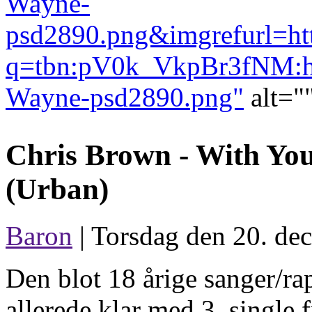
Wayne-
psd2890.png&imgrefurl
q=tbn:pV0k_VkpBr3fNM:htt
Wayne-psd2890.png"
alt="
Chris Brown -
With Yo
(Urban)
Baron
| Torsdag den 20. de
Den blot 18 årige sanger/ra
allerede klar med 3. single