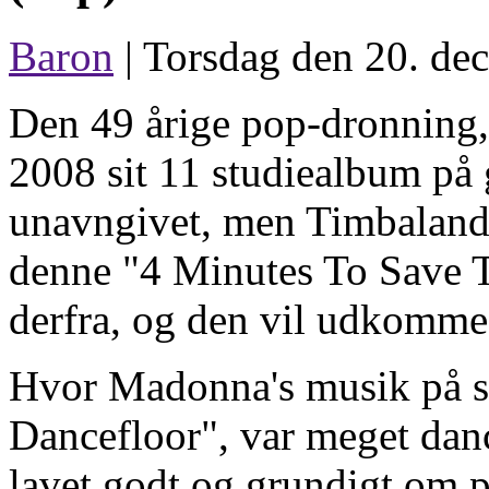
Baron
| Torsdag den 20. de
Den 49 årige pop-dronning, 
2008 sit 11 studiealbum på
unavngivet, men Timbaland lø
denne "4 Minutes To Save Th
derfra, og den vil udkomme l
Hvor Madonna's musik på s
Dancefloor", var meget dance
lavet godt og grundigt om 