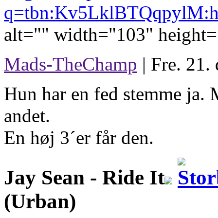
q=tbn:Kv5LklBTQqpylM:h
alt="" width="103" height=
Mads-TheChamp
| Fre. 21.
Hun har en fed stemme ja. 
andet.
En høj 3´er får den.
Jay Sean -
Ride It
(Urban)