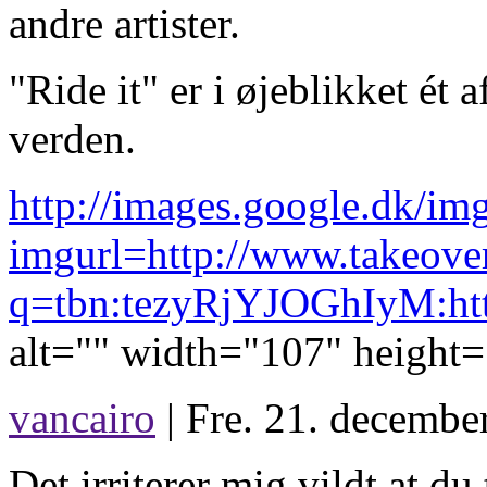
andre artister.
"Ride it" er i øjeblikket ét 
verden.
http://images.google.dk/im
imgurl=http://www.take
q=tbn:tezyRjYJOGhIyM:http
alt="" width="107" height=
vancairo
| Fre. 21. decembe
Det irriterer mig vildt at d