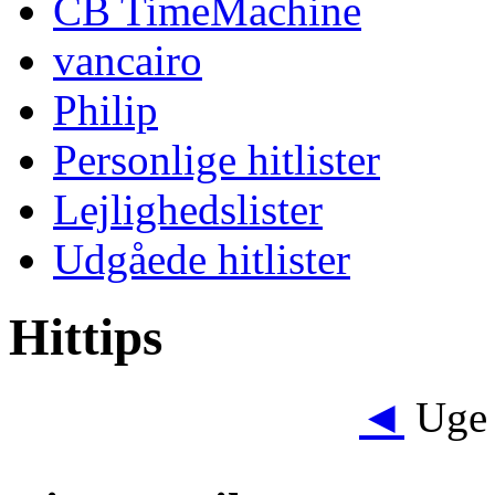
CB TimeMachine
vancairo
Philip
Personlige hitlister
Lejlighedslister
Udgåede hitlister
Hittips
◄
Uge 