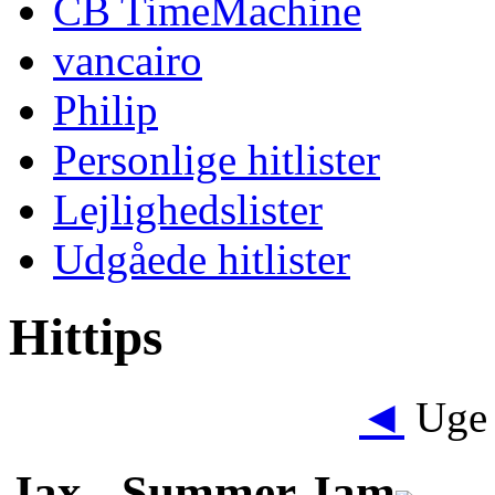
CB TimeMachine
vancairo
Philip
Personlige hitlister
Lejlighedslister
Udgåede hitlister
Hittips
◄
Uge 
Jax -
Summer Jam