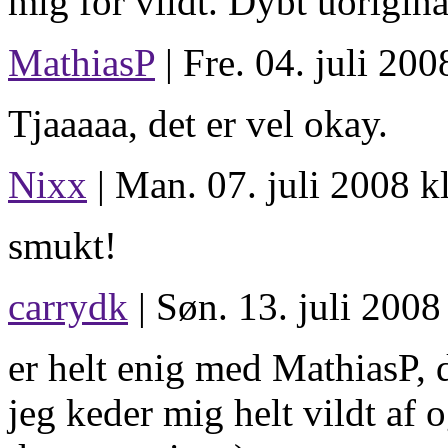
mig for vildt. Dybt uoriginal
MathiasP
| Fre. 04. juli 200
Tjaaaaa, det er vel okay.
Nixx
| Man. 07. juli 2008 k
smukt!
carrydk
| Søn. 13. juli 2008
er helt enig med MathiasP, 
jeg keder mig helt vildt af 