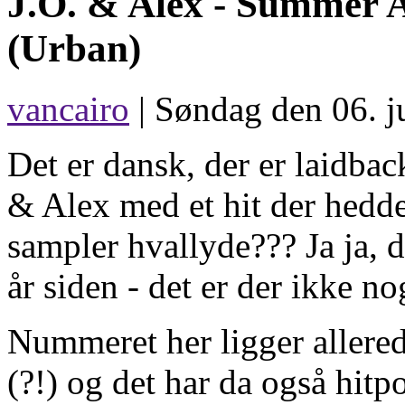
J.O. & Alex -
Summer A
(Urban)
vancairo
| Søndag den 06. j
Det er dansk, der er laidbac
& Alex med et hit der hed
sampler hvallyde??? Ja ja,
år siden - det er der ikke nog
Nummeret her ligger aller
(?!) og det har da også hitp