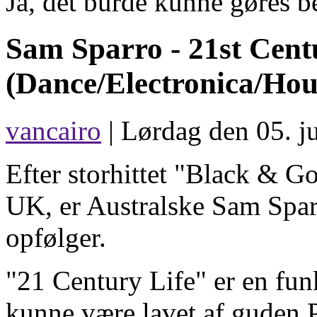
Ja, det burde kunne gøres be
Sam Sparro -
21st Cent
(Dance/Electronica/Hou
vancairo
| Lørdag den 05. ju
Efter storhittet "Black & Go
UK, er Australske Sam Spar
opfølger.
"21 Century Life" er en fun
kunne være lavet af guden P