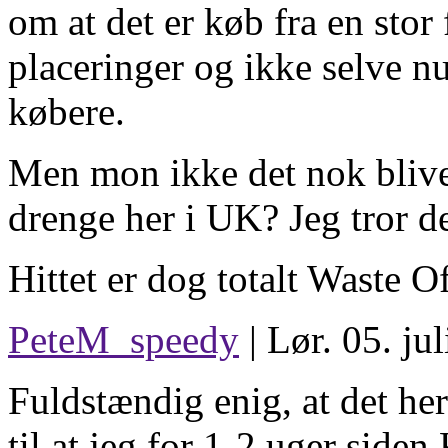
om at det er køb fra en stor 
placeringer og ikke selve nu
købere.
Men mon ikke det nok bliver
drenge her i UK? Jeg tror d
Hittet er dog totalt Waste O
PeteM_speedy
| Lør. 05. ju
Fuldstændig enig, at det he
til at jeg for 1-2 uger sid