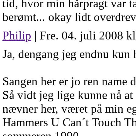
tid, hvor min hårpragt var t
berømt... okay lidt overdrev
Philip
| Fre. 04. juli 2008 k
Ja, dengang jeg endnu kun h
Sangen her er jo ren name d
Så vidt jeg lige kunne nå a
nævner her, været på min ege
Hammers U Can´t Touch This 
sommeren 1990.