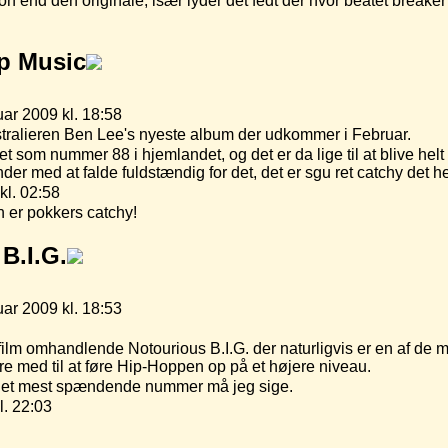
on end den originale, især lyder det fedt der hvor beatet breaker
p Music
ar 2009 kl. 18:58
ustralieren Ben Lee's nyeste album der udkommer i Februar.
 som nummer 88 i hjemlandet, og det er da lige til at blive helt g
der med at falde fuldstændig for det, det er sgu ret catchy det her
kl. 02:58
n er pokkers catchy!
 B.I.G.
ar 2009 kl. 18:53
ilm omhandlende Notourious B.I.G. der naturligvis er en af de 
re med til at føre Hip-Hoppen op på et højere niveau.
ke det mest spændende nummer må jeg sige.
l. 22:03