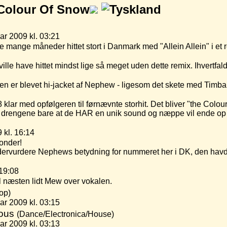
Colour Of Snow
ar 2009 kl. 03:21
e mange måneder hittet stort i Danmark med "Allein Allein" i et
lle have hittet mindst lige så meget uden dette remix. Ihvertfald
r igen er blevet hi-jacket af Nephew - ligesom det skete med Timb
 klar med opfølgeren til førnævnte storhit. Det bliver "the Colou
er drengene bare at de HAR en unik sound og næppe vil ende op
 kl. 16:14
onder!
rvurdere Nephews betydning for nummeret her i DK, den havde
 19:08
el næsten lidt Mew over vokalen.
op)
r 2009 kl. 03:15
ious
(Dance/Electronica/House)
r 2009 kl. 03:13