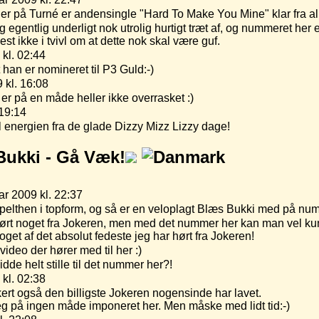
er på Turné er andensingle "Hard To Make You Mine" klar fra a
 egentlig underligt nok utrolig hurtigt træt af, og nummeret her e
t ikke i tvivl om at dette nok skal være guf.
 kl. 02:44
t han er nomineret til P3 Guld:-)
 kl. 16:08
 er på en måde heller ikke overrasket :)
 19:14
l energien fra de glade Dizzy Mizz Lizzy dage!
Bukki -
Gå Væk!
ar 2009 kl. 22:37
impelthen i topform, og så er en veloplagt Blæs Bukki med på nu
hørt noget fra Jokeren, men med det nummer her kan man vel kun
noget af det absolut fedeste jeg har hørt fra Jokeren!
ideo der hører med til her :)
dde helt stille til det nummer her?!
 kl. 02:38
kkert også den billigste Jokeren nogensinde har lavet.
eg på ingen måde imponeret her. Men måske med lidt tid:-)