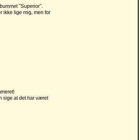
lbummet "Superior".
r ikke lige mig, men for
mmeret!
 sige at det har været