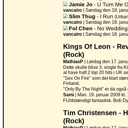
Jamie Jo
- U Turn Me 
vancairo
|
Søndag den 18. janua
Slim Thug
- I Run
(Urban
vancairo
|
Søndag den 18. janua
Fol Chen
- No Weddin
vancairo
|
Søndag den 18. janua
Kings Of Leon -
Rev
(Rock)
MathiasP
| Lørdag den 17. janu
Dette skulle blive 3. single fra
at have haft 2 top 20 hits i UK 
"Sex On Fire" som det klart størs
Finland.
"Only By The Night" er da også e
Sami
| Man. 19. januar 2009 kl.
FUldstændigt fantastisk. Bob D
Tim Christensen -
H
(Rock)
MathiasP
| Lørdag den 17. janu