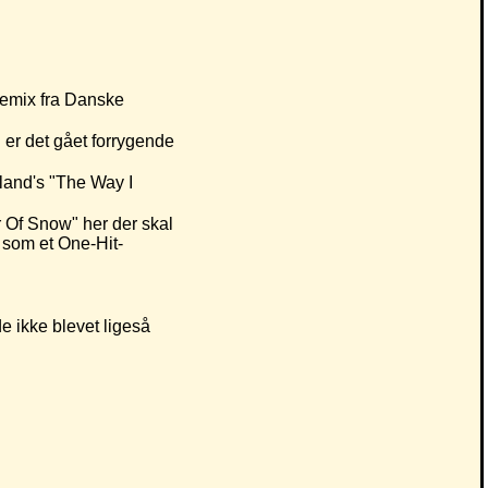
 remix fra Danske
 er det gået forrygende
aland's "The Way I
r Of Snow" her der skal
 som et One-Hit-
 ikke blevet ligeså