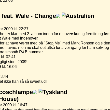
l. 22:08
 feat. Wale -
Change
ar 2009 kl. 22:27
her er klar med 2. album inden for en overskuelig fremtid og før
t Wale med indenover.
dt for at have været med på "Stop Me" med Mark Ronson og sid
e navne, men nu skal det altså for alvor igang for ham selv, og
ækre smooth R&B nummer.
 kl. 02:41
gtigt stor i 2009!
 kl. 16:06
23:44
et ikke han så så sweet ud!
coschlampe
/House)
r 2009 kl. 16:47
 3-4 singler der mest handler om sex og videoer med mere eller