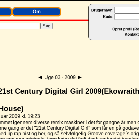
Brugernavn:
Om
Kode:
Opret profil (R
Kontakt
◄
►
Uge 03 - 2009
21st Century Digital Girl 2009(Ekowraith
/House)
uar 2009 kl. 19:23
mmet igennem diverse remix maskiner i det for gangne år men o
enne gang er det "21st Century Digital Girl" som får en på godave
d lip rap hist og her, og så selvfølgelig Groove coverage´s orig