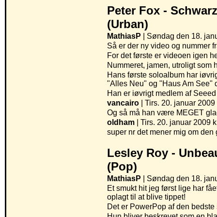
Peter Fox -
Schwarz
(Urban)
MathiasP
| Søndag den 18. janu
Så er der ny video og nummer fr
For det første er videoen igen hel
Nummeret, jamen, utroligt som h
Hans første soloalbum har iøvri
"Alles Neu" og "Haus Am See" de
Han er iøvrigt medlem af Seeed 
vancairo
| Tirs. 20. januar 2009 
Og så må han være MEGET glad 
oldham
| Tirs. 20. januar 2009 k
super nr det mener mig om den 
Lesley Roy -
Unbeau
(Pop)
MathiasP
| Søndag den 18. janu
Et smukt hit jeg først lige har f
oplagt til at blive tippet!
Det er PowerPop af den bedste s
Hun bliver beskrevet som en bla