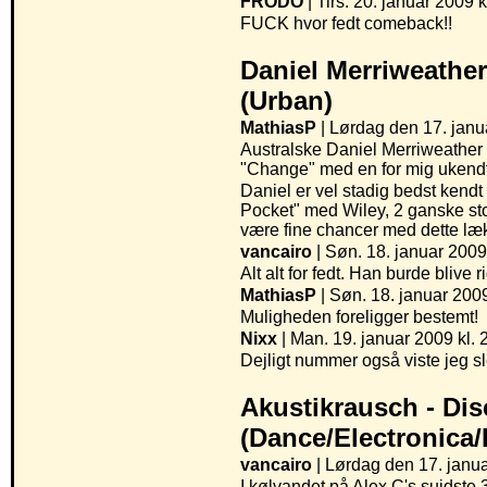
FRODO
| Tirs. 20. januar 2009 k
FUCK hvor fedt comeback!!
Daniel Merriweather
(Urban)
MathiasP
| Lørdag den 17. janu
Australske Daniel Merriweather 
"Change" med en for mig ukend
Daniel er vel stadig bedst ken
Pocket" med Wiley, 2 ganske stor
være fine chancer med dette l
vancairo
| Søn. 18. januar 2009
Alt alt for fedt. Han burde blive ri
MathiasP
| Søn. 18. januar 2009
Muligheden foreligger bestemt!
Nixx
| Man. 19. januar 2009 kl. 
Dejligt nummer også viste jeg sl
Akustikrausch -
Dis
(Dance/Electronica
vancairo
| Lørdag den 17. janua
I kølvandet på Alex C's suidste