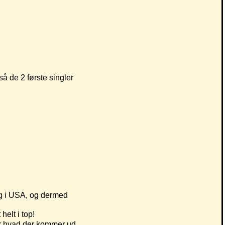
å de 2 første singler
sig i USA, og dermed
elt i top!
er hvad der kommer ud