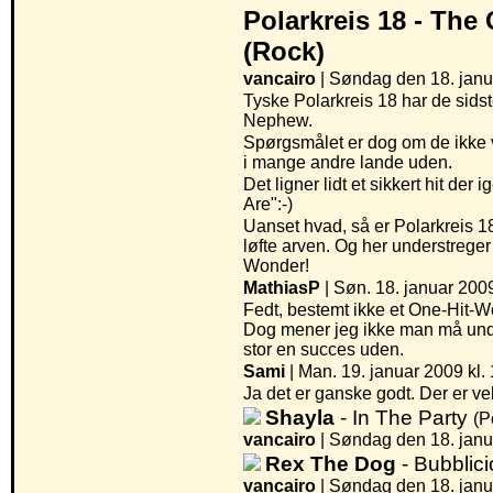
Polarkreis 18 -
The 
(Rock)
vancairo
| Søndag den 18. janu
Tyske Polarkreis 18 har de sidst
Nephew.
Spørgsmålet er dog om de ikke vi
i mange andre lande uden.
Det ligner lidt et sikkert hit de
Are":-)
Uanset hvad, så er Polarkreis 18
løfte arven. Og her understreg
Wonder!
MathiasP
| Søn. 18. januar 2009
Fedt, bestemt ikke et One-Hit-W
Dog mener jeg ikke man må unde
stor en succes uden.
Sami
| Man. 19. januar 2009 kl.
Ja det er ganske godt. Der er v
Shayla
- In The Party
(P
vancairo
|
Søndag den 18. janua
Rex The Dog
- Bubblic
vancairo
|
Søndag den 18. janua