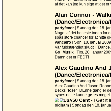
af det kan jeg kun sige at det er
Alan Connor -
Walk
(Dance/Electronica
partyfever
| Søndag den 18. jan
Noget af det hotteste inden fo
spås store chancer for at hitte g
vancairo
| Søn. 18. januar 2009
Var fuldstændigt skudt i "Dance A
Go_Musik
| Tirs. 20. januar 200
Damn det er FEDT!
Alex Gaudino And 
(Dance/Electronica
partyfever
| Søndag den 18. jan
Alex Gaudino And Jason Rooney er
Becks "loser" DEnne gang er det 
synes dette kunne gøres meget 
50 Cent
- I Get It 
oldham
|
Søndag den 18. januar