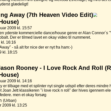
 yderst glædeligt!
ing Away (7th Heaven Video Edit)
/House)
uar 2009 kl. 15:57
r den yderste kommercielle dance/house genre er Alan Connor´s
lobalt. Der er tilmed lavet en okay video til nummeret.
 kl. 16:16
way" - så alt for nice der er nyt fra ham:-)
9 kl. 18:15
Jason Rooney -
I Love Rock And Roll (R
/House)
uar 2009 kl. 14:16
 tilbage med et splinter nyt single udspil efter deres mindre hi
Joan Jett klassikeren "i love rock n roll" der hives igennem el
federe. men et okay forsøg
In
(Urban)
 2009 kl. 13:25