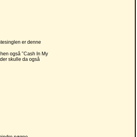
stesinglen er denne
enhen også "Cash In My
 der skulle da også
 mindre nøgne