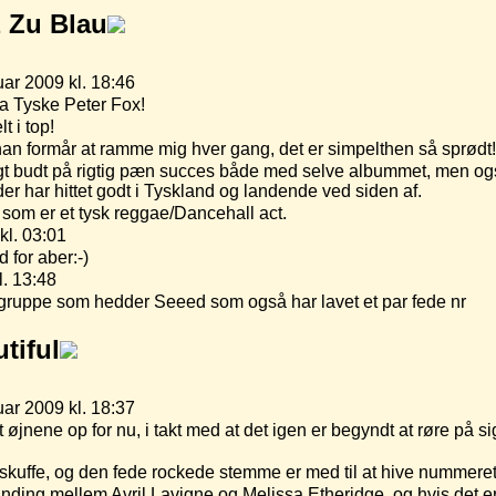
 Zu Blau
ar 2009 kl. 18:46
a Tyske Peter Fox!
t i top!
an formår at ramme mig hver gang, det er simpelthen så sprødt!
gt budt på rigtig pæn succes både med selve albummet, men ogs
r har hittet godt i Tyskland og landende ved siden af.
som er et tysk reggae/Dancehall act.
kl. 03:01
for aber:-)
l. 13:48
gruppe som hedder Seeed som også har lavet et par fede nr
tiful
ar 2009 kl. 18:37
ået øjnene op for nu, i takt med at det igen er begyndt at røre på 
kuffe, og den fede rockede stemme er med til at hive nummeret h
nding mellem Avril Lavigne og Melissa Etheridge, og hvis det 