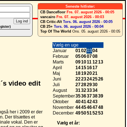
Seneste hitlister:
CB Dancefloor
Fre. 07. august 2026 - 00:05
vancairo
Fre. 07. august 2026 - 00:03
CB Critic-Alt
Tors. 06. august 2026 - 00:05
CB 25+
Tors. 06. august 2026 - 00:04
egister)
Top Of The World
Ons. 05. august 2026 - 00:05
Vælg en uge
Januar
01
02
03
04
Februar
05
06
07
08
Marts
09
10
11
12
13
April
14
15
16
17
Maj
18
19
20
21
Juni
22
23
24
25
26
´s video edit
Juli
27
28
29
30
August
31
32
33
34
September
35
36
37
38
39
Oktober
40
41
42
43
November
44
45
46
47
48
gså her i 2009 er der
December
49
50
51
52
53
n. Der tilsættes et
inale vokal. Den er
Vælg et år: