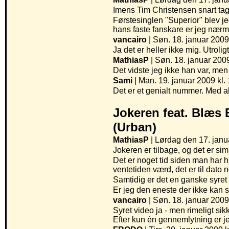
Imens Tim Christensen snart tag
Førstesinglen "Superior" blev jeg
hans faste fanskare er jeg nærmes
vancairo
| Søn. 18. januar 2009
Ja det er heller ikke mig. Utrolig
MathiasP
| Søn. 18. januar 2009
Det vidste jeg ikke han var, men
Sami
| Man. 19. januar 2009 kl.
Det er et genialt nummer. Med a
Jokeren feat. Blæs 
(Urban)
MathiasP
| Lørdag den 17. janu
Jokeren er tilbage, og det er s
Det er noget tid siden man har 
ventetiden værd, det er til dato 
Samtidig er det en ganske syret v
Er jeg den eneste der ikke kan si
vancairo
| Søn. 18. januar 2009
Syret video ja - men rimeligt si
Efter kun én gennemlytning er j