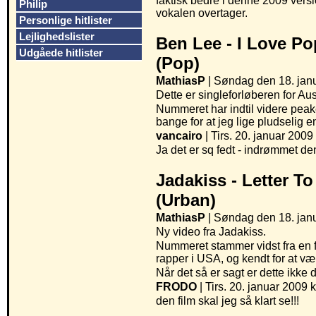
faktisk bedre i denne 2009 versi
Philip
vokalen overtager.
Personlige hitlister
Lejlighedslister
Ben Lee -
I Love Po
Udgåede hitlister
(Pop)
MathiasP
| Søndag den 18. janu
Dette er singleforløberen for A
Nummeret har indtil videre peaket
bange for at jeg lige pludselig en
vancairo
| Tirs. 20. januar 2009 
Ja det er sq fedt - indrømmet de
Jadakiss -
Letter To
(Urban)
MathiasP
| Søndag den 18. janu
Ny video fra Jadakiss.
Nummeret stammer vidst fra en f
rapper i USA, og kendt for at væ
Når det så er sagt er dette ik
FRODO
| Tirs. 20. januar 2009 k
den film skal jeg så klart se!!!