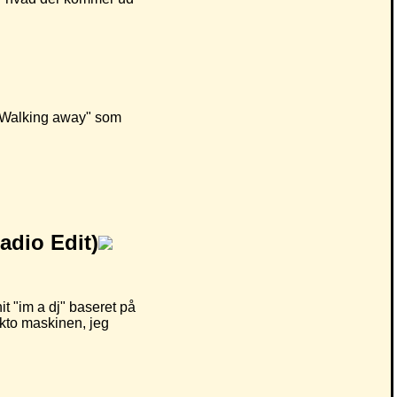
 "Walking away" som
adio Edit)
t "im a dj" baseret på
ekto maskinen, jeg