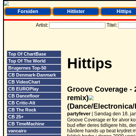
Forsiden
Hitlister
Hittips
Artist:
Titel:
Top Of ChartBase
Hittips
Top Of The World
Brugernes Top-50
CB Denmark-Danmark
CB VideoChart
Groove Coverage -
CB EUROPlay
CB Dancefloor
remix)
CB Critic-Alt
(Dance/Electronica
CB The Rock
partyfever
| Søndag den 18. jan
CB 25+
Groove Coverage er for alvor ko
CB TimeMachine
bud efter deres tidligere hits, d
vancairo
hårdere hands up beat krydret me