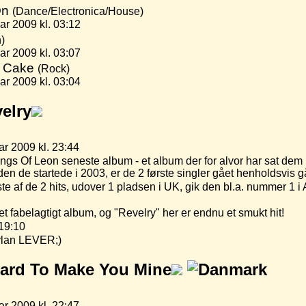
On
(Dance/Electronica/House)
r 2009 kl. 03:12
)
r 2009 kl. 03:07
g Cake
(Rock)
r 2009 kl. 03:04
elry
ar 2009 kl. 23:44
 Kings Of Leon seneste album - et album der for alvor har sat dem
siden de startede i 2003, er de 2 første singler gået henholdsvis
te af de 2 hits, udover 1 pladsen i UK, gik den bl.a. nummer 1 i 
t fabelagtigt album, og "Revelry" her er endnu et smukt hit!
 19:10
ylan LEVER;)
ard To Make You Mine
ar 2009 kl. 22:47