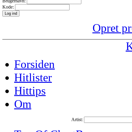
Brugernavn:
Kode:
Opret pr
K
Forsiden
Hitlister
Hittips
Om
Artist: