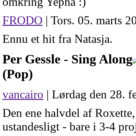
omkring Yepha :)
FRODO
| Tors. 05. marts 2
Ennu et hit fra Natasja.
Per Gessle -
Sing Along
(Pop)
vancairo
| Lørdag den 28. f
Den ene halvdel af Roxette
ustandesligt - bare i 3-4 pro