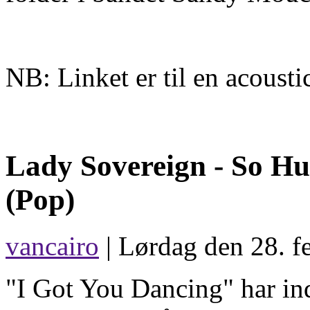
NB: Linket er til en acoust
Lady Sovereign -
So H
(Pop)
vancairo
| Lørdag den 28. f
"I Got You Dancing" har ind