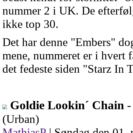
nummer 2 i UK. De efterføl
ikke top 30.
Det har denne "Embers" dog 
mene, nummeret er i hvert fa
det fedeste siden "Starz In 
Goldie Lookin´ Chain
-
(Urban)
MathiasP
|
Søndag den 01. 