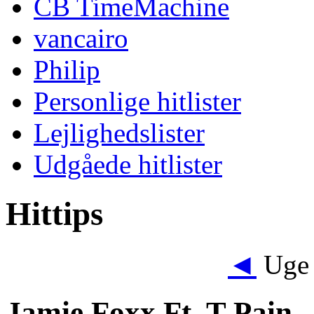
CB TimeMachine
vancairo
Philip
Personlige hitlister
Lejlighedslister
Udgåede hitlister
Hittips
◄
Uge 
Jamie Foxx Ft. T-Pain 