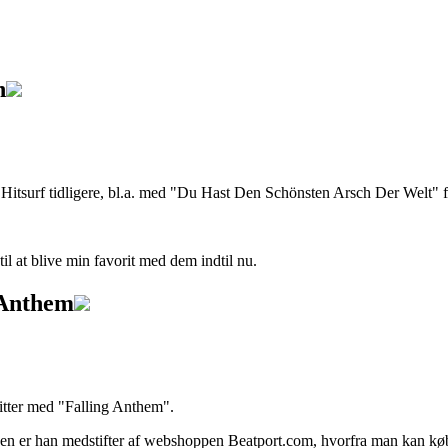
n
g Hitsurf tidligere, bl.a. med "Du Hast Den Schönsten Arsch Der Welt" f
l at blive min favorit med dem indtil nu.
 Anthem
 hitter med "Falling Anthem".
n er han medstifter af webshoppen Beatport.com, hvorfra man kan købe 