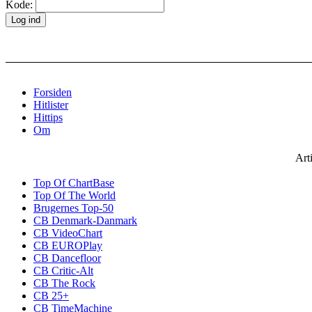
Kode:
Forsiden
Hitlister
Hittips
Om
Art
Top Of ChartBase
Top Of The World
Brugernes Top-50
CB Denmark-Danmark
CB VideoChart
CB EUROPlay
CB Dancefloor
CB Critic-Alt
CB The Rock
CB 25+
CB TimeMachine