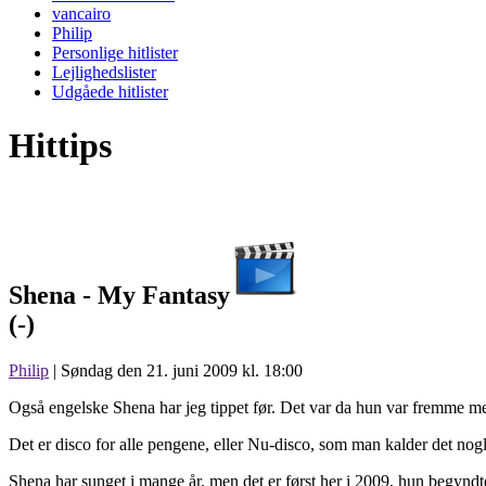
vancairo
Philip
Personlige hitlister
Lejlighedslister
Udgåede hitlister
Hittips
Shena -
My Fantasy
(-)
Philip
| Søndag den 21. juni 2009 kl. 18:00
Også engelske Shena har jeg tippet før. Det var da hun var fremme me
Det er disco for alle pengene, eller Nu-disco, som man kalder det nogl
Shena har sunget i mange år, men det er først her i 2009, hun begyndte