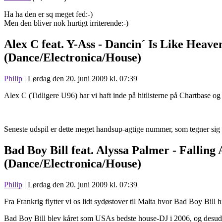
Ha ha den er sq meget fed:-)
Men den bliver nok hurtigt irriterende:-)
Alex C feat. Y-Ass -
Dancin´ Is Like Heave
(Dance/Electronica/House)
Philip
| Lørdag den 20. juni 2009 kl. 07:39
Alex C (Tidligere U96) har vi haft inde på hitlisterne på Chartbase o
Seneste udspil er dette meget handsup-agtige nummer, som tegner sig ti
Bad Boy Bill feat. Alyssa Palmer -
Falling
(Dance/Electronica/House)
Philip
| Lørdag den 20. juni 2009 kl. 07:39
Fra Frankrig flytter vi os lidt sydøstover til Malta hvor Bad Boy Bill
Bad Boy Bill blev kåret som USAs bedste house-DJ i 2006, og desude