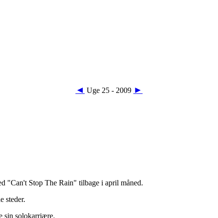
◄
►
Uge 25 - 2009
d "Can't Stop The Rain" tilbage i april måned.
e steder.
 sin solokarriære.