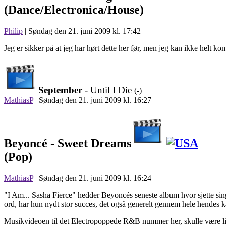
(Dance/Electronica/House)
Philip
| Søndag den 21. juni 2009 kl. 17:42
Jeg er sikker på at jeg har hørt dette her før, men jeg kan ikke helt
September
- Until I Die
(-)
MathiasP
|
Søndag den 21. juni 2009 kl. 16:27
Beyoncé -
Sweet Dreams
(Pop)
MathiasP
| Søndag den 21. juni 2009 kl. 16:24
"I Am... Sasha Fierce" hedder Beyoncés seneste album hvor sjette si
ord, har hun nydt stor succes, det også generelt gennem hele hendes k
Musikvideoen til det Electropoppede R&B nummer her, skulle være lige på